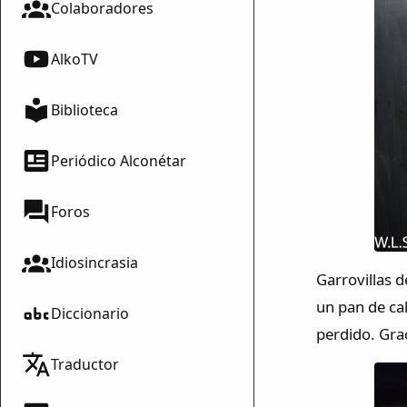
Colaboradores
AlkoTV
Biblioteca
Periódico Alconétar
Foros
Idiosincrasia
Garrovillas 
un pan de ca
Diccionario
perdido. Gra
Traductor