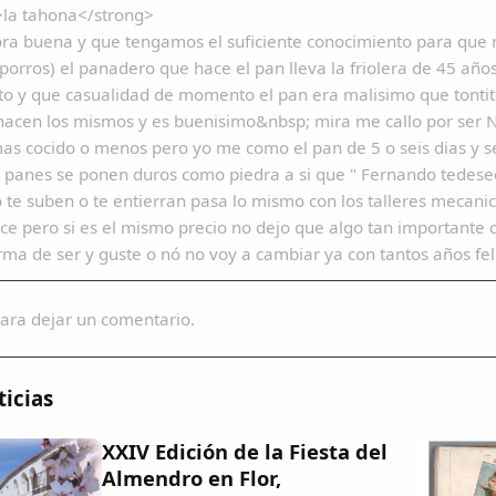
>la tahona</strong>
a buena y que tengamos el suficiente conocimiento para que n
porros) el panadero que hace el pan lleva la friolera de 45 año
o y que casualidad de momento el pan era malisimo que tontit
hacen los mismos y es buenisimo&nbsp; mira me callo por ser N
mas cocido o menos pero yo me como el pan de 5 o seis dias y
s panes se ponen duros como piedra a si que " Fernando tedeseo
 te suben o te entierran pasa lo mismo con los talleres mecani
e pero si es el mismo precio no dejo que algo tan importante c
rma de ser y guste o nó no voy a cambiar ya con tantos años fe
ara dejar un comentario.
icias
XXIV Edición de la Fiesta del
Almendro en Flor,