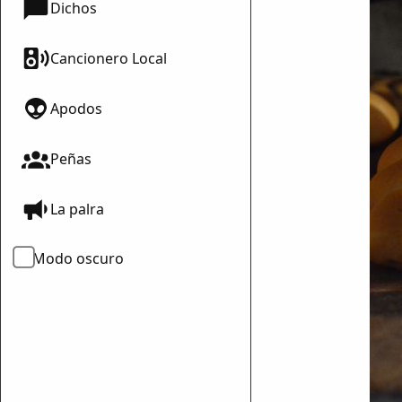
Dichos
Cancionero Local
Apodos
Peñas
La palra
Modo oscuro