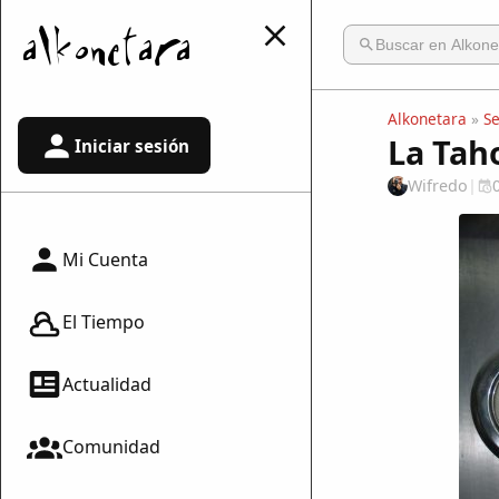
Alkonetara
»
S
La Tah
Iniciar sesión
Wifredo
|
Mi Cuenta
El Tiempo
Actualidad
Comunidad