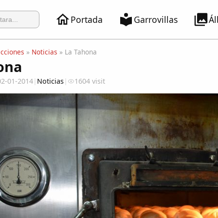
Portada
Garrovillas
Á
ecciones
»
Noticias
» La Tahona
ona
02-01-2014
|
Noticias
|
1604 visit