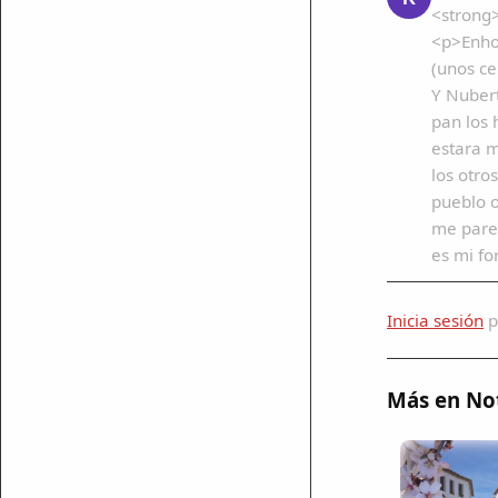
<strong
<p>Enhor
(unos ce
Y Nubert
pan los 
estara 
los otro
pueblo o
me parec
es mi fo
Inicia sesión
p
Más en Not