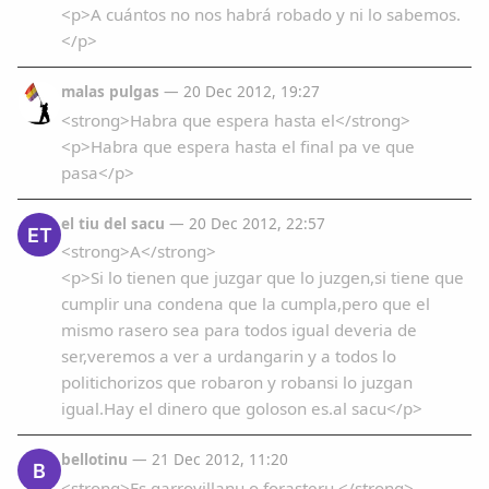
<p>A cuántos no nos habrá robado y ni lo sabemos.
</p>
malas pulgas
— 20 Dec 2012, 19:27
<strong>Habra que espera hasta el</strong>
<p>Habra que espera hasta el final pa ve que
pasa</p>
el tiu del sacu
— 20 Dec 2012, 22:57
ET
<strong>A</strong>
<p>Si lo tienen que juzgar que lo juzgen,si tiene que
cumplir una condena que la cumpla,pero que el
mismo rasero sea para todos igual deveria de
ser,veremos a ver a urdangarin y a todos lo
politichorizos que robaron y robansi lo juzgan
igual.Hay el dinero que goloson es.al sacu</p>
bellotinu
— 21 Dec 2012, 11:20
B
<strong>Es garrovillanu o forasteru.</strong>