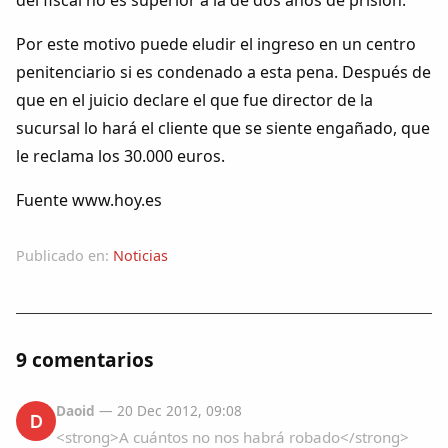
del fiscal no es superior a la de dos años de prisión.
Por este motivo puede eludir el ingreso en un centro
penitenciario si es condenado a esta pena. Después de
que en el juicio declare el que fue director de la
sucursal lo hará el cliente que se siente engañado, que
le reclama los 30.000 euros.
Fuente www.hoy.es
Publicado en:
Noticias
9 comentarios
Daoid
— 20 Dec 2012, 09:08
D
<strong>A cuántos no nos habrá robado</strong>