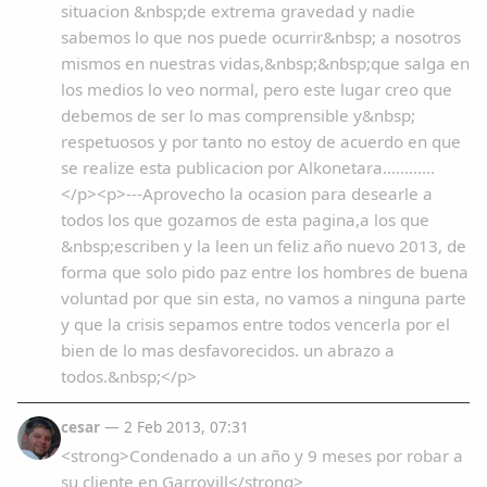
situacion &nbsp;de extrema gravedad y nadie
sabemos lo que nos puede ocurrir&nbsp; a nosotros
mismos en nuestras vidas,&nbsp;&nbsp;que salga en
los medios lo veo normal, pero este lugar creo que
debemos de ser lo mas comprensible y&nbsp;
respetuosos y por tanto no estoy de acuerdo en que
se realize esta publicacion por Alkonetara............
</p><p>---Aprovecho la ocasion para desearle a
todos los que gozamos de esta pagina,a los que
&nbsp;escriben y la leen un feliz año nuevo 2013, de
forma que solo pido paz entre los hombres de buena
voluntad por que sin esta, no vamos a ninguna parte
y que la crisis sepamos entre todos vencerla por el
bien de lo mas desfavorecidos. un abrazo a
todos.&nbsp;</p>
cesar
— 2 Feb 2013, 07:31
<strong>Condenado a un año y 9 meses por robar a
su cliente en Garrovill</strong>