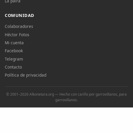
La palra
COMUNIDAD
Colaboradores
Héctor Fotos
Mi cuenta
Facebook
Telegram
Contacto
Política de privacidad
© 2001–2026 Alkonetara.org — Hecho con cariño por garrovillanos, para
garrovillanos.