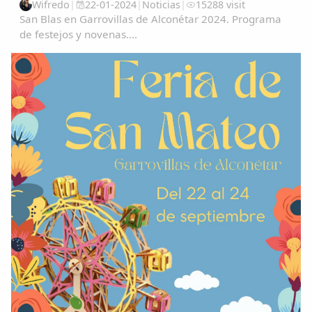
Wifredo
|
22-01-2024
|
Noticias
|
15288 visit
San Blas en Garrovillas de Alconétar 2024. Programa
de festejos y novenas....