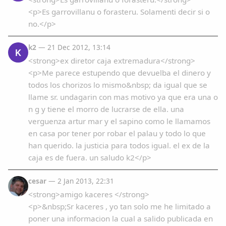
<p>Es garrovillanu o forasteru. Solamenti decir si o
no.</p>
k2
— 21 Dec 2012, 13:14
K
<strong>ex diretor caja extremadura</strong>
<p>Me parece estupendo que devuelba el dinero y
todos los chorizos lo mismo&nbsp; da igual que se
llame sr. undagarin con mas motivo ya que era una o
n g y tiene el morro de lucrarse de ella. una
verguenza artur mar y el sapino como le llamamos
en casa por tener por robar el palau y todo lo que
han querido. la justicia para todos igual. el ex de la
caja es de fuera. un saludo k2</p>
cesar
— 2 Jan 2013, 22:31
<strong>amigo kaceres </strong>
<p>&nbsp;Sr kaceres , yo tan solo me he limitado a
poner una informacion la cual a salido publicada en