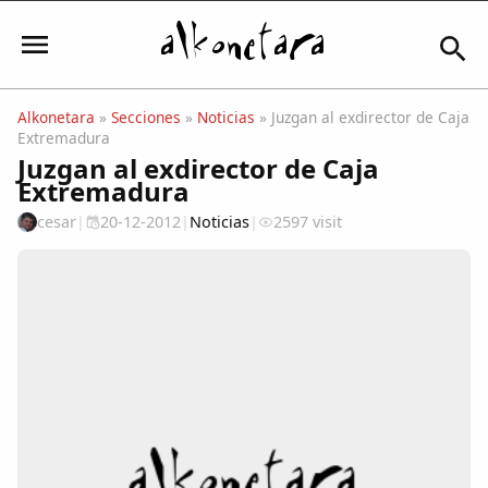
Alkonetara
»
Secciones
»
Noticias
» Juzgan al exdirector de Caja
Extremadura
Iniciar sesión
Juzgan al exdirector de Caja
Extremadura
cesar
|
20-12-2012
|
Noticias
|
2597 visit
Mi Cuenta
El Tiempo
Actualidad
Comunidad