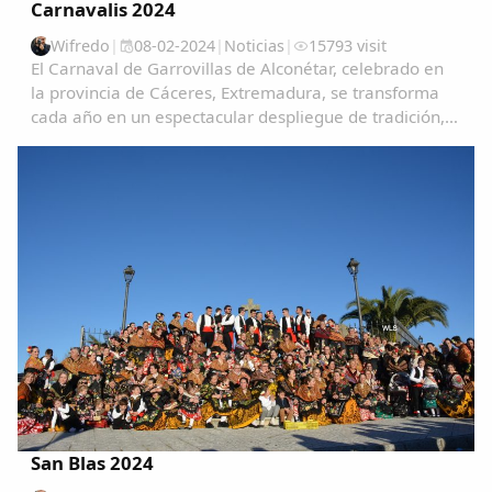
Carnavalis 2024
Wifredo
|
08-02-2024
|
Noticias
|
15793 visit
El Carnaval de Garrovillas de Alconétar, celebrado en
la provincia de Cáceres, Extremadura, se transforma
cada año en un espectacular despliegue de tradición,
color y alegría, atrayendo a visitantes de todas partes
para vivir una experiencia única e...
San Blas 2024