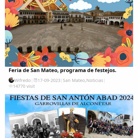
Feria de San Mateo, programa de festejos.
Wifredo
|
17-09-2023
|
San Mateo
,
Noticias
|
14770 visit