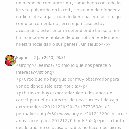
un medio de comunicacion , como hago con todo lo
ke veo publicado en la red , sin animo de ofender a
nadie ni de alagar , cuando kiero hacer eso lo hago
como un comentario , en ningun caso estoy
acusando a este señor ni defendiendo tan solo me
limito a poner el enlace de una noticia refefente a
nuestra localidad o sus gentes , un saludo</p>
kupiu
— 2 Jan 2013, 23:31
<strong>¿Leemos? ¿o solo lo que nos parece o
interesa?</strong>
<p>Creo que no hay que ser muy observador para
ver de donde sale esta noticia:</p>
<p>http://m.hoy.es/portada/piden-dos-anos-de-
carcel-para-el-ex-director-de-una-sucursal-de-caja-
extremadura/20121220/304341777359/gl-d?
permalink=http%3A//www.hoy.es/20121220/regional/p
anos-carcel-para-20121220.html</p><p>por lo tanto
desde aqui no se acusa a nadie, no hacemos juicios