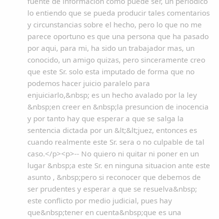
fuente de informacion como puede ser, un periodico
lo entiendo que se pueda producir tales comentarios
y circunstancias sobre el hecho, pero lo que no me
parece oportuno es que una persona que ha pasado
por aqui, para mi, ha sido un trabajador mas, un
conocido, un amigo quizas, pero sinceramente creo
que este Sr. solo esta imputado de forma que no
podemos hacer juicio paralelo para
enjuiciarlo,&nbsp; es un hecho avalado por la ley
&nbsp;en creer en &nbsp;la presuncion de inocencia
y por tanto hay que esperar a que se salga la
sentencia dictada por un &lt;&lt;juez, entonces es
cuando realmente este Sr. sera o no culpable de tal
caso.</p><p>-- No quiero ni quitar ni poner en un
lugar &nbsp;a este Sr. en ninguna situacion ante este
asunto , &nbsp;pero si reconocer que debemos de
ser prudentes y esperar a que se resuelva&nbsp;
este conflicto por medio judicial, pues hay
que&nbsp;tener en cuenta&nbsp;que es una