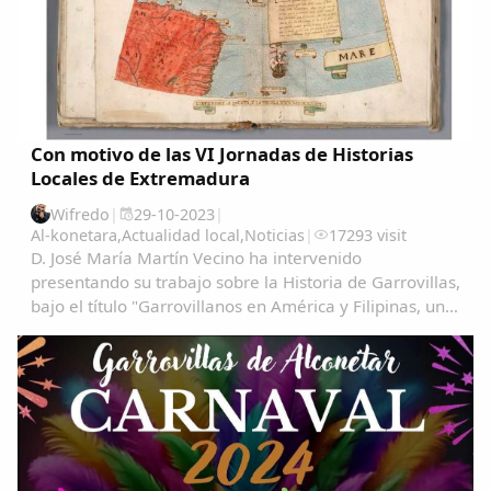
Con motivo de las VI Jornadas de Historias
Locales de Extremadura
Wifredo
|
29-10-2023
|
Al-konetara
,
Actualidad local
,
Noticias
|
17293 visit
D. José María Martín Vecino ha intervenido
presentando su trabajo sobre la Historia de Garrovillas,
bajo el título "Garrovillanos en América y Filipinas, una
aproximación cartográfica" Garrovillanos-en-
AmeÃ&#140;&#129;rica-y-Filipinas-una...