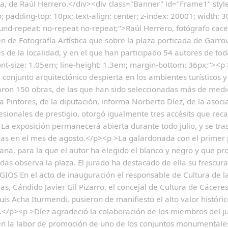
, de Raúl Herrero.</div><div class="Banner" id="Frame1" styl
to; padding-top: 10px; text-align: center; z-index: 20001; width:
nd-repeat: no-repeat no-repeat;">Raúl Herrero, fotógrafo cace
 de Fotografía Artística que sobre la plaza porticada de Garro
es de la localidad, y en el que han participado 54 autores de 
ont-size: 1.05em; line-height: 1.3em; margin-bottom: 36px;"><p >
 conjunto arquitectónico despierta en los ambientes turísticos 
aron 150 obras, de las que han sido seleccionadas más de med
la Pintores, de la diputación, informa Norberto Díez, de la asoci
esionales de prestigio, otorgó igualmente tres accésits que reca
La exposición permanecerá abierta durante todo julio, y se tras
las en el mes de agosto.</p><p >La galardonada con el primer
lana, para la que el autor ha elegido el blanco y negro y que 
das observa la plaza. El jurado ha destacado de ella su frescur
IOS En el acto de inauguración el responsable de Cultura de la
las, Cándido Javier Gil Pizarro, el concejal de Cultura de Cácer
Luis Acha Iturmendi, pusieron de manifiesto el alto valor histór
s.</p><p >Díez agradeció la colaboración de los miembros del jur
en la labor de promoción de uno de los conjuntos monumentale