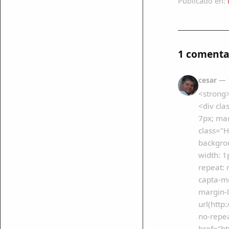
Publicado en:
1 comenta
cesar
— 1
<strong>
<div cla
7px; mar
class="H
backgro
width: 1
repeat: 
capta-me
margin-l
url(htt
no-repea
href="ht