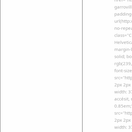
garrovil
padding-
url(htt
no-repea
class="C
Helvetic
margin-l
solid; b
rgb(239,
font-siz
src="htt
2px 2px 
width: 3
mparte
accésit,
mpartir
0.85em;"
src="htt
cebook
2px 2px 
mpartir
width: 3
 Twitter