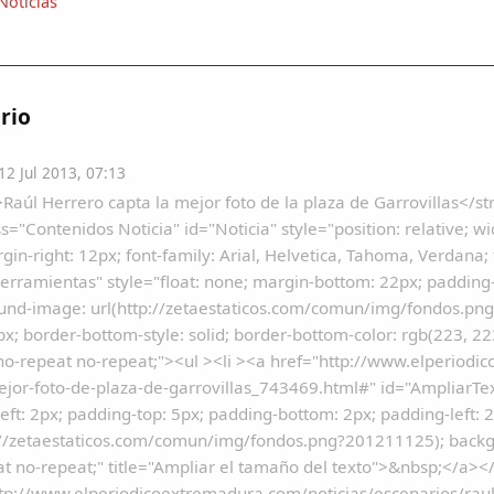
Noticias
rio
2 Jul 2013, 07:13
Raúl Herrero capta la mejor foto de la plaza de Garrovillas</s
ss="Contenidos Noticia" id="Noticia" style="position: relative; wid
gin-right: 12px; font-family: Arial, Helvetica, Tahoma, Verdana
erramientas" style="float: none; margin-bottom: 22px; padding-r
und-image: url(http://zetaestaticos.com/comun/img/fondos.png
px; border-bottom-style: solid; border-bottom-color: rgb(223, 
no-repeat no-repeat;"><ul ><li ><a href="http://www.elperiodi
jor-foto-de-plaza-de-garrovillas_743469.html#" id="AmpliarTexto"
eft: 2px; padding-top: 5px; padding-bottom: 2px; padding-left: 21
p://zetaestaticos.com/comun/img/fondos.png?201211125); backg
t no-repeat;" title="Ampliar el tamaño del texto">&nbsp;</a></
tp://www.elperiodicoextremadura.com/noticias/escenarios/raul