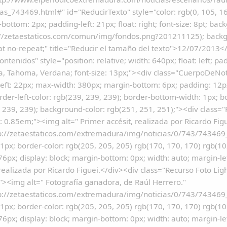
las_743469.html#" id="ReducirTexto" style="color: rgb(0, 105, 162
bottom: 2px; padding-left: 21px; float: right; font-size: 8pt; ba
p://zetaestaticos.com/comun/img/fondos.png?201211125); backg
t no-repeat;" title="Reducir el tamaño del texto">12/07/2013<
ontenidos" style="position: relative; width: 640px; float: left; pa
a, Tahoma, Verdana; font-size: 13px;"><div class="CuerpoDeNotic
eft: 22px; max-width: 380px; margin-bottom: 6px; padding: 12px 
order-left-color: rgb(239, 239, 239); border-bottom-width: 1px; b
 239, 239); background-color: rgb(251, 251, 251);"><div class=
e: 0.85em;"><img alt=" Primer accésit, realizada por Ricardo Figu
p://zetaestaticos.com/extremadura/img/noticias/0/743/743469_1.
1px; border-color: rgb(205, 205, 205) rgb(170, 170, 170) rgb(102
76px; display: block; margin-bottom: 0px; width: auto; margin-lef
 realizada por Ricardo Figuei.</div><div class="Recurso Foto Lig
><img alt=" Fotografía ganadora, de Raúl Herrero."
p://zetaestaticos.com/extremadura/img/noticias/0/743/743469_2.
1px; border-color: rgb(205, 205, 205) rgb(170, 170, 170) rgb(102
76px; display: block; margin-bottom: 0px; width: auto; margin-lef