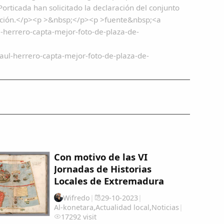
orticada han solicitado la declaración del conjunto
itación.</p><p >&nbsp;</p><p >fuente&nbsp;<a
-herrero-capta-mejor-foto-de-plaza-de-
ul-herrero-capta-mejor-foto-de-plaza-de-
Con motivo de las VI
Jornadas de Historias
Locales de Extremadura
Wifredo
|
29-10-2023
|
Al-konetara
,
Actualidad local
,
Noticias
|
17292 visit