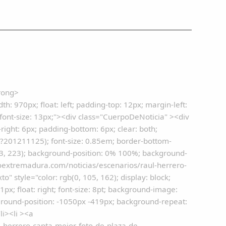
trong>
th: 970px; float: left; padding-top: 12px; margin-left:
; font-size: 13px;"><div class="CuerpoDeNoticia" ><div
ight: 6px; padding-bottom: 6px; clear: both;
?201211125); font-size: 0.85em; border-bottom-
223, 223); background-position: 0% 100%; background-
coextremadura.com/noticias/escenarios/raul-herrero-
 style="color: rgb(0, 105, 162); display: block;
px; float: right; font-size: 8pt; background-image:
round-position: -1050px -419px; background-repeat:
li><li ><a
-herrero-capta-mejor-foto-de-plaza-de-