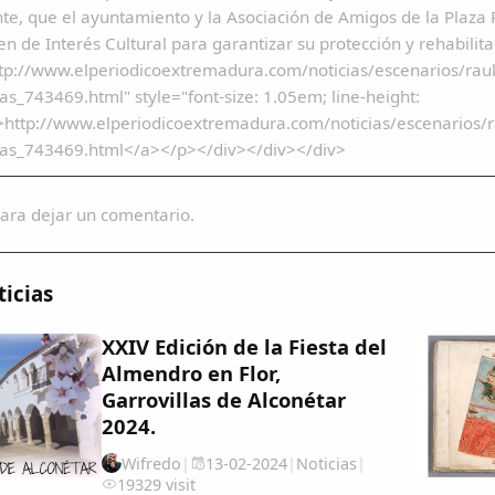
te, que el ayuntamiento y la Asociación de Amigos de la Plaza P
n de Interés Cultural para garantizar su protección y rehabil
tp://www.elperiodicoextremadura.com/noticias/escenarios/raul
las_743469.html" style="font-size: 1.05em; line-height:
http://www.elperiodicoextremadura.com/noticias/escenarios/ra
llas_743469.html</a></p></div></div></div>
ara dejar un comentario.
icias
XXIV Edición de la Fiesta del
Almendro en Flor,
Garrovillas de Alconétar
2024.
Wifredo
|
13-02-2024
|
Noticias
|
19329 visit