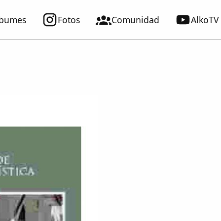
lbumes
Fotos
Comunidad
AlkoTV