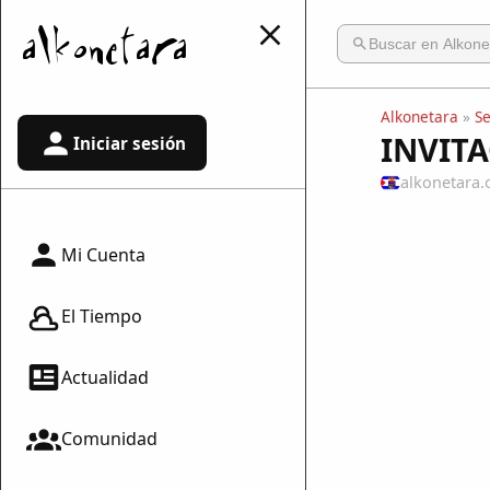
Alkonetara
»
S
INVIT
Iniciar sesión
alkonetara.
Mi Cuenta
El Tiempo
Actualidad
Comunidad