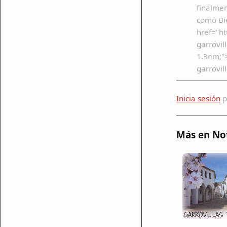
finalmen
como Bie
href="ht
garrovil
1.3em;">
garrovi
Inicia sesión
p
Más en Not