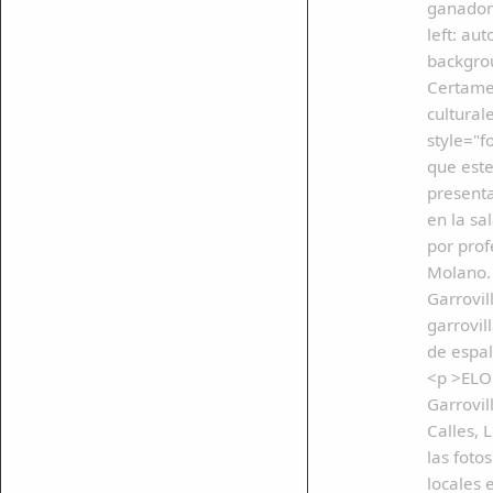
ganadora
left: au
backgrou
Certamen
cultural
ar enlace
style="f
que este
present
en la sa
por prof
Molano. 
Garrovil
garrovil
de espal
<p >ELOG
Garrovil
Calles, 
las foto
locales 