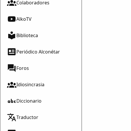
Colaboradores
AlkoTV
Biblioteca
Periódico Alconétar
Foros
Idiosincrasia
Diccionario
Traductor