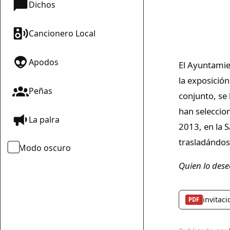
Dichos
Cancionero Local
Apodos
El Ayuntamien
la exposición
Peñas
conjunto, se
han seleccion
La palra
2013, en la S
trasladándose
Modo oscuro
Quien lo dese
invitaci
PDF