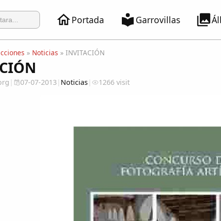
Portada
Garrovillas
Á
ecciones
»
Noticias
» INVITACIÓN
ACIÓN
org
|
07-07-2013
|
Noticias
|
1266 visit