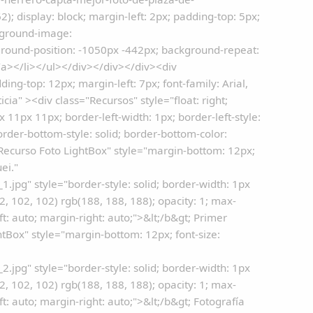
); display: block; margin-left: 2px; padding-top: 5px;
ckground-image:
round-position: -1050px -442px; background-repeat:
/a></li></ul></div></div></div><div
dding-top: 12px; margin-left: 7px; font-family: Arial,
ia" ><div class="Recursos" style="float: right;
11px 11px; border-left-width: 1px; border-left-style:
order-bottom-style: solid; border-bottom-color:
"Recurso Foto LightBox" style="margin-bottom: 12px;
ei."
jpg" style="border-style: solid; border-width: 1px
, 102, 102) rgb(188, 188, 188); opacity: 1; max-
t: auto; margin-right: auto;">&lt;/b&gt; Primer
htBox" style="margin-bottom: 12px; font-size:
jpg" style="border-style: solid; border-width: 1px
, 102, 102) rgb(188, 188, 188); opacity: 1; max-
t: auto; margin-right: auto;">&lt;/b&gt; Fotografía