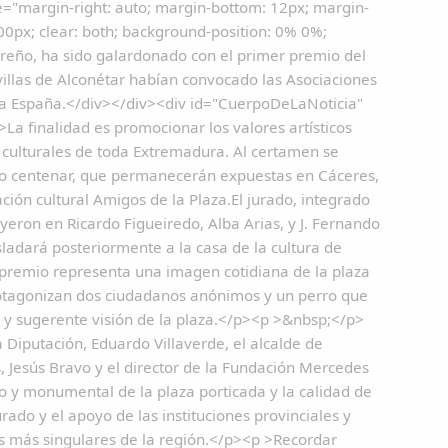
e="margin-right: auto; margin-bottom: 12px; margin-
 300px; clear: both; background-position: 0% 0%;
reño, ha sido galardonado con el primer premio del
villas de Alconétar habían convocado las Asociaciones
toda España.</div></div><div id="CuerpoDeLaNoticia"
La finalidad es promocionar los valores artísticos
y culturales de toda Extremadura. Al certamen se
io centenar, que permanecerán expuestas en Cáceres,
ación cultural Amigos de la Plaza.El jurado, integrado
yeron en Ricardo Figueiredo, Alba Arias, y J. Fernando
ladará posteriormente a la casa de la cultura de
 premio representa una imagen cotidiana de la plaza
protagonizan dos ciudadanos anónimos y un perro que
a y sugerente visión de la plaza.</p><p >&nbsp;</p>
 Diputación, Eduardo Villaverde, el alcalde de
es, Jesús Bravo y el director de la Fundación Mercedes
ico y monumental de la plaza porticada y la calidad de
ado y el apoyo de las instituciones provinciales y
s más singulares de la región.</p><p >Recordar