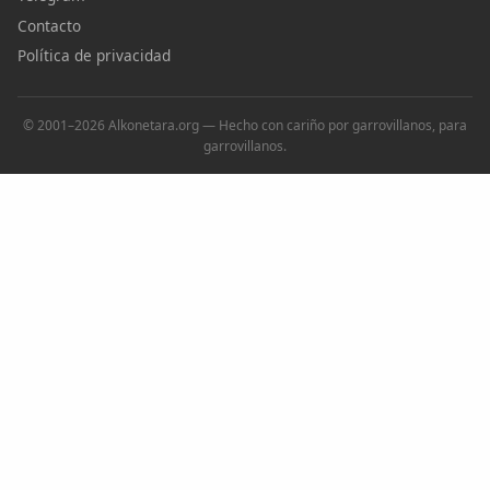
Contacto
Política de privacidad
© 2001–2026 Alkonetara.org — Hecho con cariño por garrovillanos, para
garrovillanos.