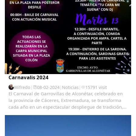
Carnavalis 2024
Wifredo
|
08-02-2024
|
Noticias
|
15791 visit
El Carnaval de Garrovillas de Alconétar, celebrado en
la provincia de Cáceres, Extremadura, se transforma
cada año en un espectacular despliegue de tradición,
color y alegría, atrayendo a visitantes de todas partes
para vivir una experiencia única e...