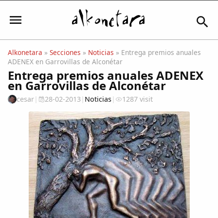
Alkonetara
»
Secciones
»
Noticias
» Entrega premios anuales
Iniciar sesión
Entrega premios anuales ADENEX
cesar
|
28-02-2013
|
Noticias
|
1287 visit
Mi Cuenta
El Tiempo
Actualidad
Comunidad