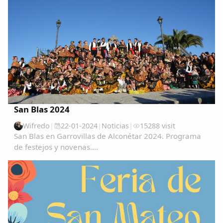
San Blas 2024
Wifredo
|
22-01-2024
|
Noticias
|
15288 visit
San Blas en Garrovillas de Alconétar 2024. Programa
de festejos y novenas....