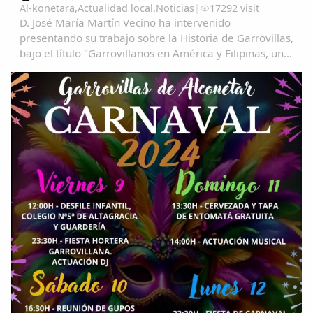
Al-konetara
,
Actualidad local
,
Noticias
|
17292 visit
D. José María Martín Vecino ha intervenido
presentando su trabajo sobre la Historia de Garrovillas,
bajo el título "Garrovillanos en América y Filipinas, una
aproximación cartográfica" Garrovillanos-en-
AmeÃ&#140;&#129;rica-y-Filipinas-una...