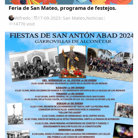
Feria de San Mateo, programa de festejos.
Wifredo
|
17-09-2023
|
San Mateo
,
Noticias
|
14770 visit