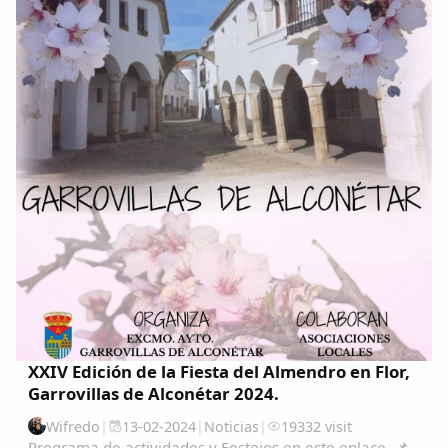
XXIV Edición de la Fiesta del Almendro en Flor,
Garrovillas de Alconétar 2024.
Wifredo
|
13-02-2024
|
Noticias
|
19332 visit
Programa de actividades y Festejos en este enlace. 📌