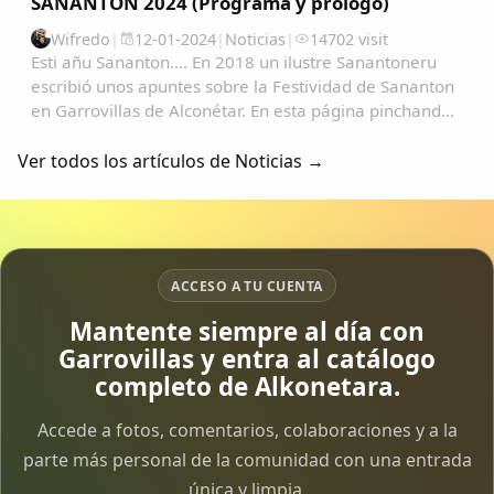
SANANTON 2024 (Programa y prólogo)
Wifredo
|
12-01-2024
|
Noticias
|
14702 visit
Esti añu Sananton.... En 2018 un ilustre Sanantoneru
escribió unos apuntes sobre la Festividad de Sananton
en Garrovillas de Alconétar. En esta página pinchando
en la lupa y escribiendo Sanantón podrás ver todo tipo
de archivos desde 2004 como...
Ver todos los artículos de Noticias →
ACCESO A TU CUENTA
Mantente siempre al día con
Garrovillas y entra al catálogo
completo de Alkonetara.
Accede a fotos, comentarios, colaboraciones y a la
parte más personal de la comunidad con una entrada
única y limpia.