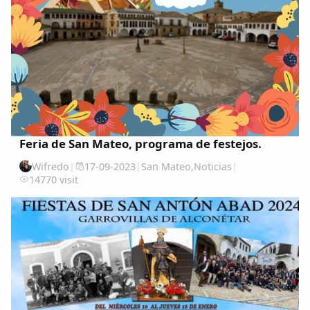
Feria de San Mateo, programa de festejos.
Wifredo
|
17-09-2023
|
San Mateo
,
Noticias
|
14770 visit