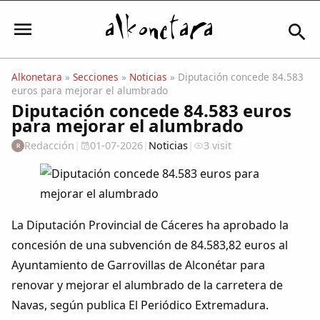
Alkonetara
»
Secciones
»
Noticias
» Diputación concede 84.583
euros para mejorar el alumbrado
Iniciar sesión
Diputación concede 84.583 euros
para mejorar el alumbrado
Redacción
|
01-07-2026
|
Noticias
|
3 visit
R
Mi Cuenta
El Tiempo
La Diputación Provincial de Cáceres ha aprobado la
concesión de una subvención de 84.583,82 euros al
Actualidad
Ayuntamiento de Garrovillas de Alconétar para
renovar y mejorar el alumbrado de la carretera de
Comunidad
Navas, según publica El Periódico Extremadura.