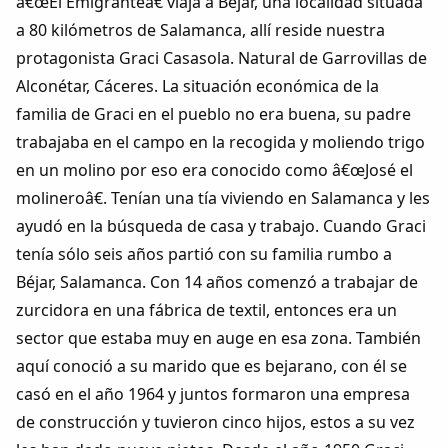
â€œEl Emigranteâ€ viaja a Béjar, una localidad situada
Colaboradores
a 80 kilómetros de Salamanca, allí reside nuestra
protagonista Graci Casasola. Natural de Garrovillas de
AlkoTV
Alconétar, Cáceres. La situación económica de la
familia de Graci en el pueblo no era buena, su padre
Biblioteca
trabajaba en el campo en la recogida y moliendo trigo
en un molino por eso era conocido como â€œJosé el
Periódico Alconétar
molineroâ€. Tenían una tía viviendo en Salamanca y les
ayudó en la búsqueda de casa y trabajo. Cuando Graci
Foros
tenía sólo seis años partió con su familia rumbo a
Béjar, Salamanca. Con 14 años comenzó a trabajar de
Idiosincrasia
zurcidora en una fábrica de textil, entonces era un
sector que estaba muy en auge en esa zona. También
Diccionario
aquí conoció a su marido que es bejarano, con él se
casó en el año 1964 y juntos formaron una empresa
Traductor
de construcción y tuvieron cinco hijos, estos a su vez