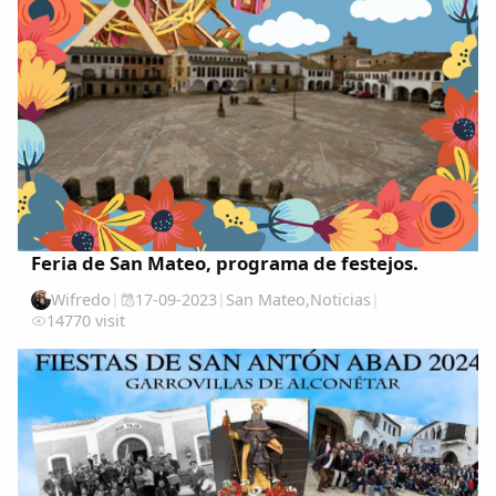
Feria de San Mateo, programa de festejos.
Wifredo
|
17-09-2023
|
San Mateo
,
Noticias
|
14770 visit