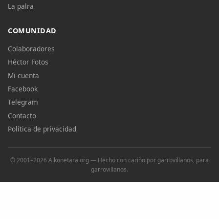
La palra
COMUNIDAD
Colaboradores
Héctor Fotos
Mi cuenta
Facebook
Telegram
Contacto
Política de privacidad
© 2001–2026 Alkonetara.org — Hecho con cariño por garrovillanos, para
garrovillanos.