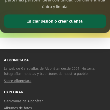
única y limpia.
Iniciar sesión o crear cuenta
ALKONETARA
La web de Garrovillas de Alconétar desde 2001. Historia,
fotografías, noticias y tradiciones de nuestro pueblo.
Sobre Alkonetara
EXPLORAR
Garrovillas de Alconétar
Álbumes de fotos