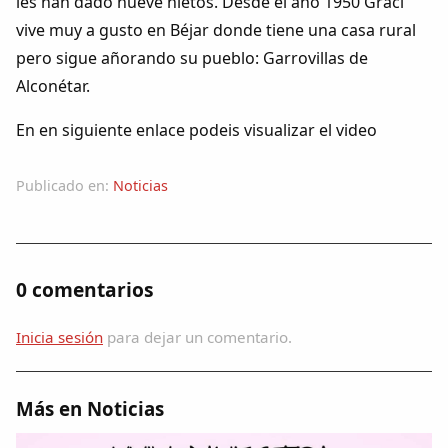
les han dado nueve nietos. Desde el año 1950 Graci
Dichos
vive muy a gusto en Béjar donde tiene una casa rural
pero sigue añorando su pueblo: Garrovillas de
Cancionero Local
Alconétar.
Apodos
En en siguiente enlace podeis visualizar el video
Peñas
Publicado en:
Noticias
La palra
0 comentarios
Modo oscuro
Inicia sesión
para dejar un comentario.
Más en Noticias