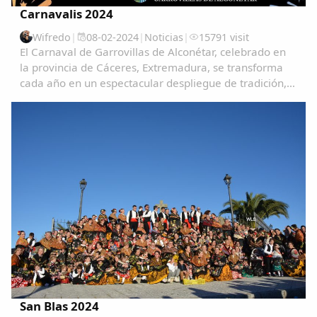
Carnavalis 2024
Wifredo
|
08-02-2024
|
Noticias
|
15791 visit
El Carnaval de Garrovillas de Alconétar, celebrado en
la provincia de Cáceres, Extremadura, se transforma
cada año en un espectacular despliegue de tradición,
color y alegría, atrayendo a visitantes de todas partes
para vivir una experiencia única e...
Comparte
Compartir en Facebook
Compartir en Twitter
San Blas 2024