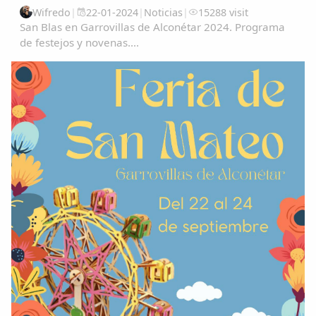
Wifredo
|
22-01-2024
|
Noticias
|
15288 visit
San Blas en Garrovillas de Alconétar 2024. Programa
de festejos y novenas....
Copiar enlace