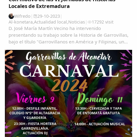
Locales de Extremadura
Wifredo
|
29-10-2023
|
Al-konetara
,
Actualidad local
,
Noticias
|
17292 visit
D. José María Martín Vecino ha intervenido
presentando su trabajo sobre la Historia de Garrovillas,
bajo el título "Garrovillanos en América y Filipinas, una
aproximación cartográfica" Garrovillanos-en-
AmeÃ&#140;&#129;rica-y-Filipinas-una...