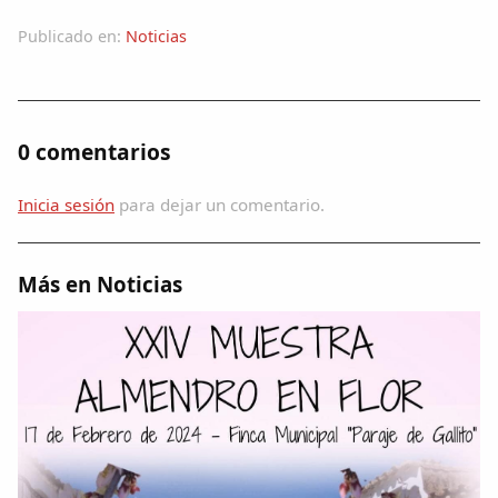
Colaboradores
Publicado en:
Noticias
AlkoTV
Biblioteca
0 comentarios
Periódico Alconétar
Inicia sesión
para dejar un comentario.
Foros
Más en Noticias
Idiosincrasia
Diccionario
Traductor