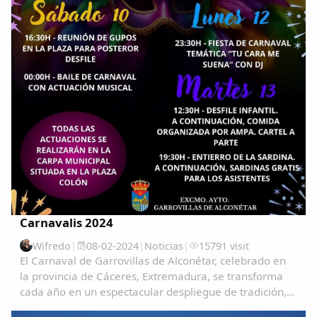
Carnavalis 2024
Wifredo
|
08-02-2024
|
Noticias
|
15791 visit
El Carnaval de Garrovillas de Alconétar, celebrado en
la provincia de Cáceres, Extremadura, se transforma
cada año en un espectacular despliegue de tradición,
color y alegría, atrayendo a visitantes de todas partes