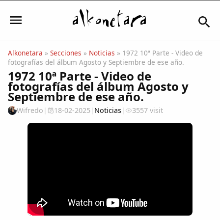
Alkonetara
»
Secciones
»
Noticias
» 1972 10ª Parte - Video de
fotografías del álbum Agosto y Septiembre de ese año.
Iniciar sesión
1972 10ª Parte - Video de
fotografías del álbum Agosto y
Septiembre de ese año.
Wifredo
|
18-02-2025
|
Noticias
|
3557 visit
Mi Cuenta
El Tiempo
Actualidad
Comunidad