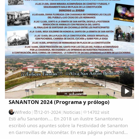
SANANTON 2024 (Programa y prólogo)
Wifredo
|
12-01-2024
|
Noticias
|
14702 visit
Esti añu Sananton.... En 2018 un ilustre Sanantoneru
escribió unos apuntes sobre la Festividad de Sananton
en Garrovillas de Alconétar. En esta página pinchando
en la lupa y escribiendo Sanantón podrás ver todo tipo