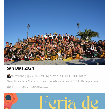
para vivir una experiencia única e...
San Blas 2024
Wifredo
|
22-01-2024
|
Noticias
|
15288 visit
San Blas en Garrovillas de Alconétar 2024. Programa
de festejos y novenas....