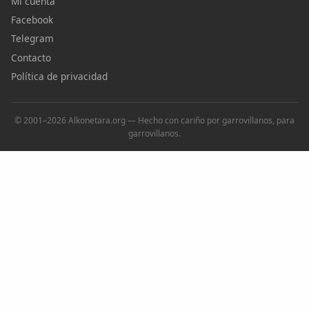
Mi cuenta
Facebook
Telegram
Contacto
Política de privacidad
© 2001–2026 Alkonetara.org — Hecho con cariño por garrovillanos, para
garrovillanos.