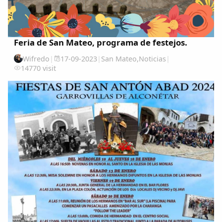
Feria de San Mateo, programa de festejos.
Wifredo
|
17-09-2023
|
San Mateo
,
Noticias
|
14770 visit