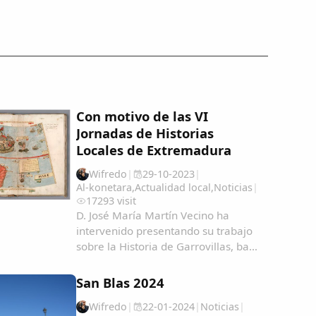
Con motivo de las VI
Jornadas de Historias
Locales de Extremadura
Wifredo
|
29-10-2023
|
Al-konetara
,
Actualidad local
,
Noticias
|
17293 visit
D. José María Martín Vecino ha
intervenido presentando su trabajo
sobre la Historia de Garrovillas, bajo
el título "Garrovillanos en América y
Filipinas, una aproximación
San Blas 2024
cartográfica" Garrovillanos-en-
Wifredo
|
22-01-2024
|
Noticias
|
AmeÃ&#140;&#129;rica-y-Filipinas-