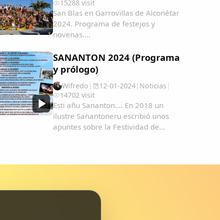
15288 visit
una...
San Blas en Garrovillas de Alconétar
2024. Programa de festejos y
novenas....
SANANTON 2024 (Programa
y prólogo)
Wifredo
|
12-01-2024
|
Noticias
|
14702 visit
Esti añu Sananton.... En 2018 un
ilustre Sanantoneru escribió unos
apuntes sobre la Festividad de
Sananton en Garrovillas de
Alconétar. En esta página pinchando
en la lupa y escribiendo Sanantón
podrás ver todo tipo de archivos
desde 2004 como...