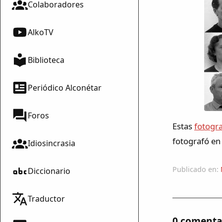
Colaboradores
AlkoTV
Biblioteca
Periódico Alconétar
Foros
Estas
fotogra
fotografó en
Idiosincrasia
Publicado en:
Diccionario
Traductor
0 comenta