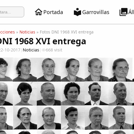
Portada
Garrovillas
Á
ecciones
»
Noticias
» Fotos DNI 1968 XVI entrega
DNI 1968 XVI entrega
22-10-2017
|
Noticias
|
668 visit