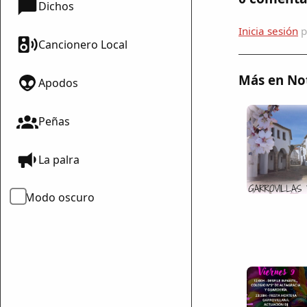
Dichos
Inicia sesión
p
Cancionero Local
Más en Not
Apodos
Peñas
La palra
mparte
mpartir
Modo oscuro
cebook
mpartir
 Twitter