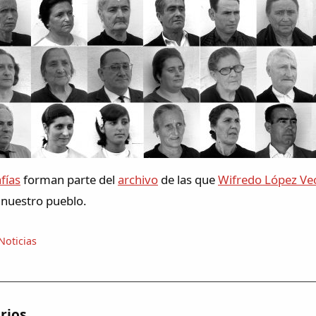
fías
forman parte del
archivo
de las que
Wifredo López Ve
 nuestro pueblo.
Noticias
rios