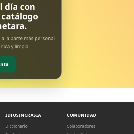
 día con
l catálogo
etara.
 a la parte más personal
ica y limpia.
enta
IDIOSINCRASIA
COMUNIDAD
Diccionario
Colaboradores