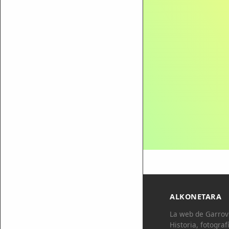
ALKONETARA
La web de Garrovi
Historia, fotograf