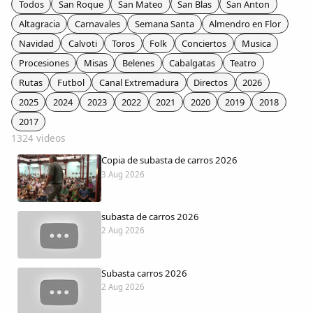
Todos
San Roque
San Mateo
San Blas
San Anton
Colaboradores
Altagracia
Carnavales
Semana Santa
Almendro en Flor
Navidad
Calvoti
Toros
Folk
Conciertos
Musica
AlkoTV
Procesiones
Misas
Belenes
Cabalgatas
Teatro
Rutas
Futbol
Canal Extremadura
Directos
2026
Biblioteca
2025
2024
2023
2022
2021
2020
2019
2018
2017
Periódico Alconétar
1324 videos
Copia de subasta de carros 2026
Foros
3 Aug 2026
Idiosincrasia
subasta de carros 2026
2 Aug 2026
Diccionario
Subasta carros 2026
Traductor
2 Aug 2026