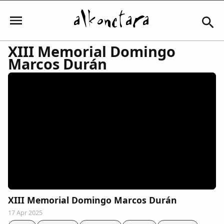
XIII Memorial Domingo
Marcos Durán
Iniciar sesión
Mi Cuenta
El Tiempo
Actualidad
XIII Memorial Domingo Marcos Durán
Comunidad
17 Apr 2025