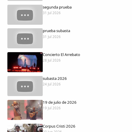
Dichos
segunda prueba
31 Jul 2026
Cancionero Local
prueba subasta
Apodos
31 Jul 2026
Peñas
Concierto El Arrebato
28 Jul 2026
La palra
subasta 2026
Modo oscuro
24 Jul 2026
19 de julio de 2026
19 Jul 2026
Corpus Cristi 2026
20 Jun 2026