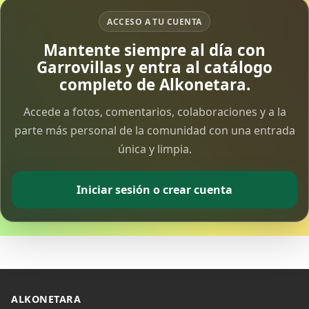
ACCESO A TU CUENTA
Vía Crucis Solidario
Mantente siempre al día con
7 Apr 2026
Garrovillas y entra al catálogo
completo de Alkonetara.
Fotoalbum Viernes Santo
6 Apr 2026
Accede a fotos, comentarios, colaboraciones y a la
parte más personal de la comunidad con una entrada
única y limpia.
Presentación libro de Salvador Valle
30 Mar 2026
Iniciar sesión o crear cuenta
Traslado de la Virgen de los Dolores a la ermita
de la Soledad
14 Mar 2026
Video del almendro en flor 2026
8 Mar 2026
ALKONETARA