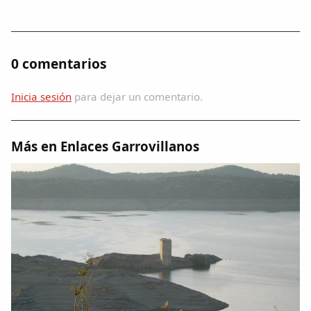
Dichos
Cancionero Local
0 comentarios
Apodos
Inicia sesión
para dejar un comentario.
Peñas
Más en Enlaces Garrovillanos
La palra
Modo oscuro