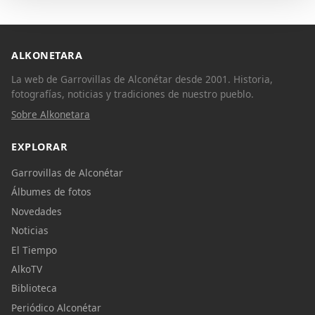
ALKONETARA
La web de Garrovillas de Alconétar desde 2001. Historia,
fotografías, noticias y tradiciones de nuestro pueblo.
Sobre Alkonetara
EXPLORAR
Garrovillas de Alconétar
Álbumes de fotos
Novedades
Noticias
El Tiempo
AlkoTV
Biblioteca
Periódico Alconétar