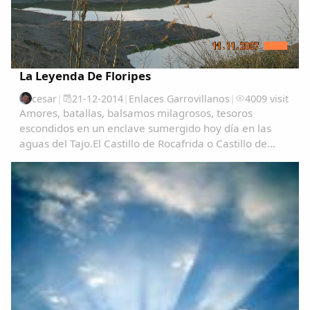
La Leyenda De Floripes
cesar
|
21-12-2014
|
Enlaces Garrovillanos
|
4009 visit
Amores, batallas, balsamos milagrosos, tesoros
escondidos en un enclave sumergido hoy día en las
aguas del Tajo.El Castillo de Rocafrida o Castillo de
Floripes es una fortaleza, de estilo gótico, construida
sobre los restos de otra romana anterior...