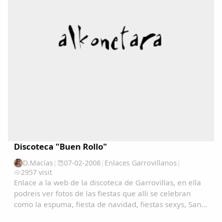
Discoteca "Buen Rollo"
D.Macías
|
07-02-2008
|
Enlaces Garrovillanos
|
2957 visit
Enlace a la web de la discoteca de Garrovillas, en ella
podreis ver fotos de las fiestas que alli se celebran
como la espuma, fiesta de navidad, fiestas sexys, San
Anton, San Blas, carnavales, etc.......