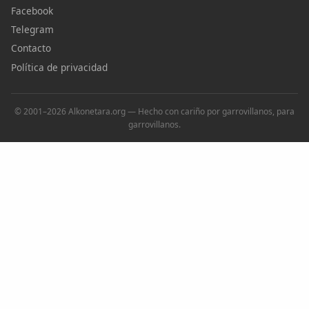
Facebook
Telegram
Contacto
Política de privacidad
© 2001–2026 Alkonetara.org — Hecho con cariño por garrovillanos, para
garrovillanos.