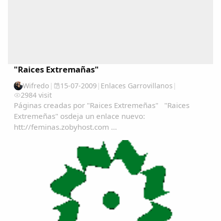
"Raices Extremañas"
Wifredo
|
15-07-2009
|
Enlaces Garrovillanos
|
2984 visit
Páginas creadas por "Raices Extremeñas" "Raices
Extremeñas" osdeja un enlace nuevo:
Comparte
htt://feminas.zobyhost.com ...
Compartir en Facebook
Compartir en Twitter