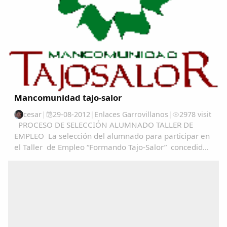
Copiar enlace
Mancomunidad tajo-salor
cesar
|
29-08-2012
|
Enlaces Garrovillanos
|
2978 visit
PROCESO DE SELECCIÓN ALUMNADO TALLER DE
EMPLEO La selección del alumnado para participar en
el Taller de Empleo “Formando Tajo-Salor” concedido
a Mancomunidad Tajo-Salor, se realizará en base al
articulo 13 del decreto 52/2012, de 4 de abril...