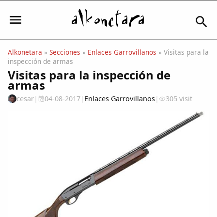
Alkonetara
»
Secciones
»
Enlaces Garrovillanos
» Visitas para la
inspección de armas
Iniciar sesión
Visitas para la inspección de
armas
cesar
|
04-08-2017
|
Enlaces Garrovillanos
|
305 visit
Mi Cuenta
El Tiempo
Actualidad
Comunidad