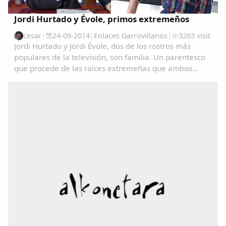
Jordi Hurtado y Évole, primos extremeños
cesar
|
24-09-2014
|
Enlaces Garrovillanos
|
3263 visit
Jordi Hurtado y Jordi Évole, dos de los rostros más
populares de la televisión, son familia. Un parentesco
que procede de las raíces extremeñas que ambos
comparten.La presentadora Toñi Moreno ha logrado
que Hurtado confirmara el rumor que circulaba...