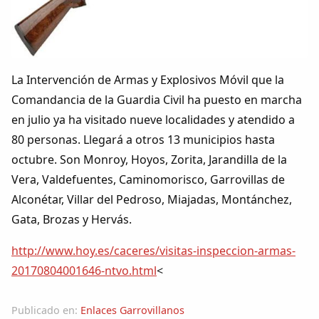
Colaboradores
AlkoTV
La Intervención de Armas y Explosivos Móvil que la
Biblioteca
Comandancia de la Guardia Civil ha puesto en marcha
en julio ya ha visitado nueve localidades y atendido a
Periódico Alconétar
80 personas. Llegará a otros 13 municipios hasta
octubre. Son Monroy, Hoyos, Zorita, Jarandilla de la
Foros
Vera, Valdefuentes, Caminomorisco, Garrovillas de
Alconétar, Villar del Pedroso, Miajadas, Montánchez,
Idiosincrasia
Gata, Brozas y Hervás.
Diccionario
http://www.hoy.es/caceres/visitas-inspeccion-armas-
20170804001646-ntvo.html
<
Traductor
Publicado en:
Enlaces Garrovillanos