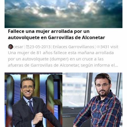
Fallece una mujer arrollada por un
autovolquete en Garrovillas de Alconetar
cesar
|
23-05-2013
|
Enlaces Garrovillanos
|
3431 visit
Una mujer de 81 años fallece esta mañana arrollada
por un autovolquete (dumper) en un cruce a las
afueras de Garrovillas de Alconetar, según informa el
servicio de emergencias 112 de Extremadura.El
accidente se ha producido a las 9.30 de la mañana
en...