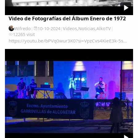
Video de Fotografías del Álbum Enero de 1972
Copiar enlace
Wifredo
|
10-10-2024
|
Videos
,
Noticias
,
AlkoTV
|
12265 visit
https://youtu.be/bPVq0wur3K0?si=VpzCvs4KieE3k-5s...