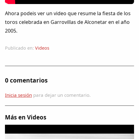
Colaboradores
Ahora podeis ver un video que resume la fiesta de los
AlkoTV
toros celebrada en Garrovillas de Alconetar en el año
2005.
Biblioteca
Publicado en:
Videos
Periódico Alconétar
Foros
0 comentarios
Idiosincrasia
Inicia sesión
para dejar un comentario.
Diccionario
Más en Videos
Traductor