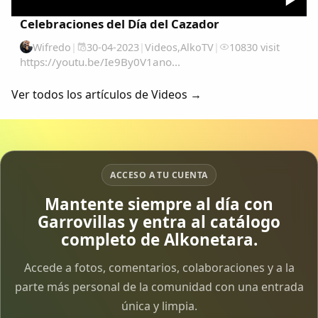
Celebraciones del Día del Cazador
Wifredo
|
30-04-2023
|
Videos
,
AlkoTV
|
10830 visit
https://youtu.be/Ie9By0V1ano...
Ver todos los artículos de Videos →
ACCESO A TU CUENTA
Mantente siempre al día con
Garrovillas y entra al catálogo
completo de Alkonetara.
Accede a fotos, comentarios, colaboraciones y a la
parte más personal de la comunidad con una entrada
única y limpia.