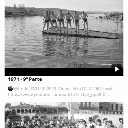
Dichos
Cancionero Local
Apodos
Peñas
La palra
1971 - 9ª Parte
Modo oscuro
Wifredo
|
21-10-2023
|
Videos
,
AlkoTV
|
20655 visit
https://www.youtube.com/watch?v=xfyV_ppb9f0...