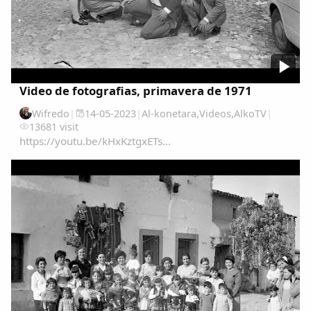
Video de fotografias, primavera de 1971
Wifredo
|
14-05-2023
|
Al-konetara
,
Videos
,
AlkoTV
|
13681 visit
https://youtu.be/kHxKztgxETs...