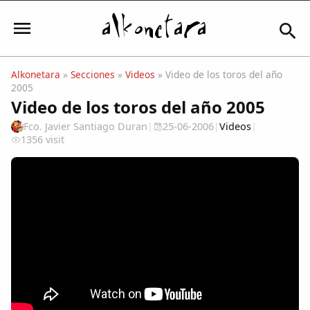
Alkonetara
»
Secciones
»
Videos
» Video de los toros del año
2005
Iniciar sesión
Video de los toros del año 2005
Fco. Javier Santiago Duran
|
25-06-2006
|
Videos
|
1356 visit
Mi Cuenta
El Tiempo
Actualidad
Comunidad