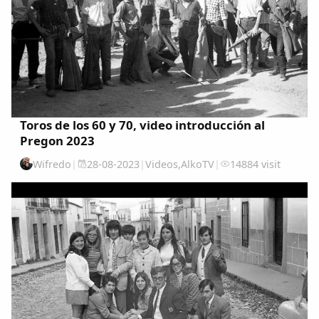
Toros de los 60 y 70, video introducción al
Pregon 2023
Wifredo
|
28-08-2023
|
Videos
,
AlkoTV
|
14884 visit