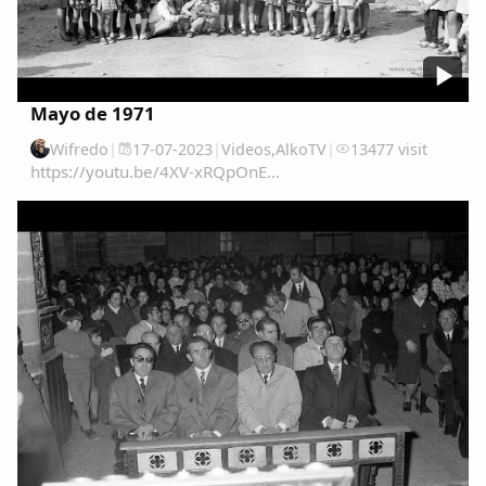
Mayo de 1971
Wifredo
|
17-07-2023
|
Videos
,
AlkoTV
|
13477 visit
https://youtu.be/4XV-xRQpOnE...
Comparte
Compartir en Facebook
Compartir en Twitter