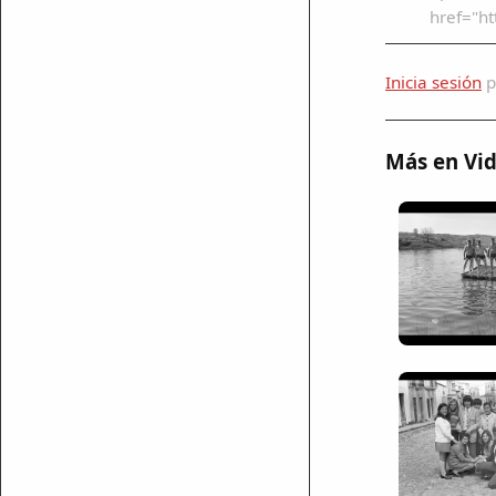
href="h
ar enlace
Inicia sesión
p
Más en Vi