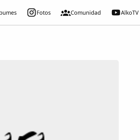
lbumes
Fotos
Comunidad
AlkoTV