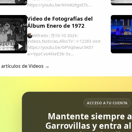
https://youtu.be/kHxKztgxETs...
Video de Fotografías del
Álbum Enero de 1972
Wifredo
|
10-10-2024
|
Videos
,
Noticias
,
AlkoTV
|
12265 visit
https://youtu.be/bPVq0wur3K0?
si=VpzCvs4KieE3k-5s...
 artículos de Videos →
ACCESO A TU CUENTA
Mantente siempre al
Garrovillas y entra a