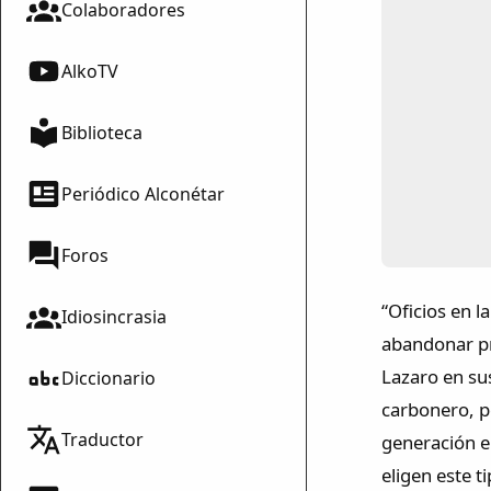
Colaboradores
AlkoTV
Biblioteca
Periódico Alconétar
Foros
“Oficios en 
Idiosincrasia
abandonar pr
Lazaro en su
Diccionario
carbonero, p
Traductor
generación e
eligen este 