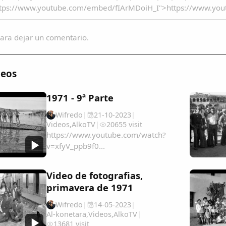
ttps://www.youtube.com/embed/fIArMDoiH_I">https://www.yo
ara dejar un comentario.
deos
1971 - 9ª Parte
Wifredo
|
21-10-2023
|
Videos
,
AlkoTV
|
20655 visit
https://www.youtube.com/watch?
v=xfyV_ppb9f0...
Video de fotografias,
primavera de 1971
Wifredo
|
14-05-2023
|
Al-konetara
,
Videos
,
AlkoTV
|
13681 visit