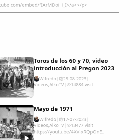
utube.com/embed/fIArMDoiH_I</a></p>
Toros de los 60 y 70, video
introducción al Pregon 2023
Wifredo
|
28-08-2023
|
Videos
,
AlkoTV
|
14884 visit
Mayo de 1971
Wifredo
|
17-07-2023
|
Videos
,
AlkoTV
|
13477 visit
https://youtu.be/4XV-xRQpOnE...