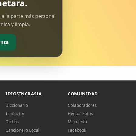
etara.
 a la parte más personal
ica y limpia.
enta
IDIOSINCRASIA
COMUNIDAD
Diccionario
Colaboradores
Traductor
Héctor Fotos
Dichos
Mi cuenta
Cancionero Local
Facebook