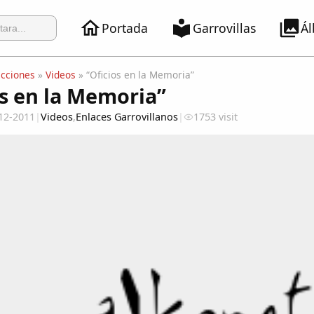
Portada
Garrovillas
Á
ecciones
»
Videos
» “Oficios en la Memoria”
os en la Memoria”
12-2011
|
Videos
,
Enlaces Garrovillanos
|
1753 visit