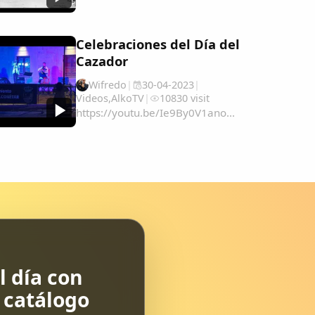
Celebraciones del Día del
Cazador
Wifredo
|
30-04-2023
|
Videos
,
AlkoTV
|
10830 visit
https://youtu.be/Ie9By0V1ano...
 día con
l catálogo