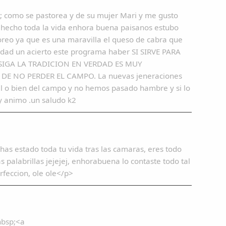
ot; como se pastorea y de su mujer Mari y me gusto
 hecho toda la vida enhora buena paisanos estubo
oreo ya que es una maravilla el queso de cabra que
erdad un acierto este programa haber SI SIRVE PARA
SIGA LA TRADICION EN VERDAD ES MUY
DE NO PERDER EL CAMPO. La nuevas jeneraciones
al o bien del campo y no hemos pasado hambre y si lo
 y animo .un saludo k2
s estado toda tu vida tras las camaras, eres todo
 palabrillas jejejej, enhorabuena lo contaste todo tal
feccion, ole ole</p>
nbsp;<a