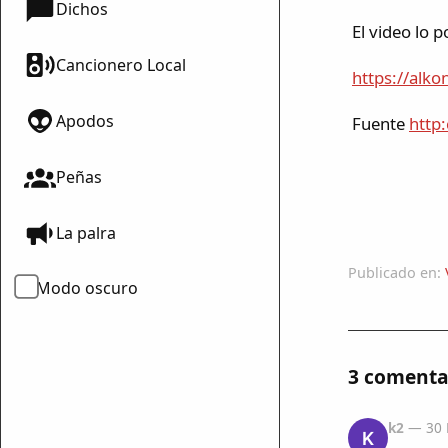
Dichos
El video lo p
Cancionero Local
https://alk
Apodos
Fuente
http
Peñas
La palra
Publicado en:
Modo oscuro
3 comenta
k2
— 30 
K