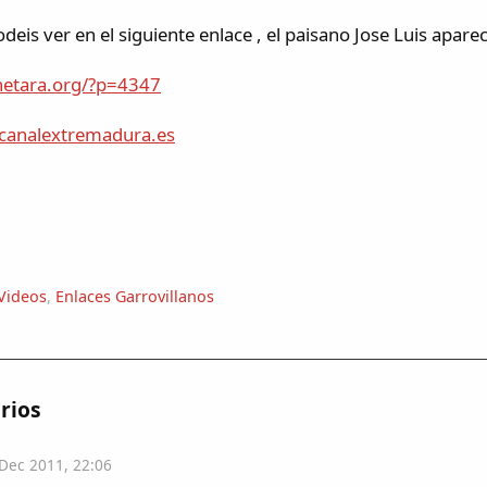
odeis ver en el siguiente enlace , el paisano Jose Luis apar
onetara.org/?p=4347
:canalextremadura.es
Videos
,
Enlaces Garrovillanos
rios
Dec 2011, 22:06