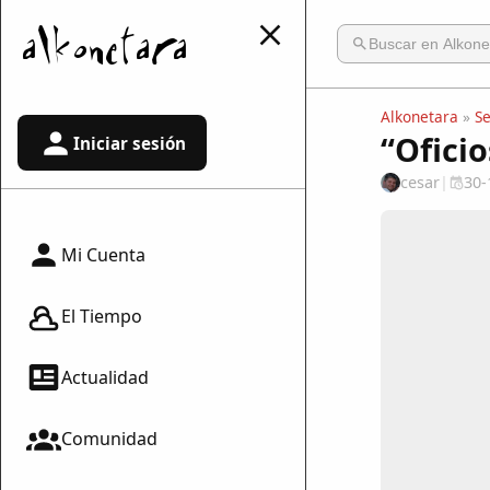
Alkonetara
»
S
“Ofici
Iniciar sesión
cesar
|
30-
Mi Cuenta
El Tiempo
Actualidad
Comunidad