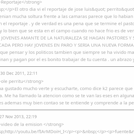
>Reportaje</strong>
;</p>El otro dia vi el reportaje de jose luis&quot; perrito&qu
nian mucha soltura frente a las camaras parece que lo habian
 el reportaje . y de verdad es una pena que se termine el past
y lo bien que se esta en el campo cuando no hace frio es de v
 JOVENES AMANTE DE LA NATURALEZA SE HAGAN PASTORES Y 
CADA PERO HAY JOVENES EN PARO Y SERIA UNA NUEVA FORMA 
que pensar y los politicos tambien que siempre se ha vivido m
nan y pagan por el es bonito trabajar de tu cuenta . un abrazo
30 Dec 2011, 22:11
ole perritu</strong>
 gustado mucho verte y escucharte, como dice k2 parece que ha
ta. Me ha llamado la atencion como se te van las eses en algunas
s ademas muy bien contao se te entiende y comprende a la per
7 Nov 2013, 22:19
video de la emision </strong>
p;http://youtu.be/fIArMDoiH_I</p><p>&nbsp;</p><p>fuente&