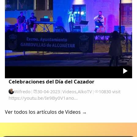
Celebraciones del Día del Cazador
Wifredo
|
30-04-2023
|
Videos
,
AlkoTV
|
10830 visit
https://youtu.be/Ie9By0V1ano...
Ver todos los artículos de Videos →