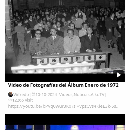
Video de Fotografías del Álbum Enero de 1972
Wifredo
|
10-10-2024
|
Videos
,
Noticias
,
AlkoTV
|
12265 visit
https://youtu.be/bPVq0wur3K0?si=VpzCvs4KieE3k-5s...