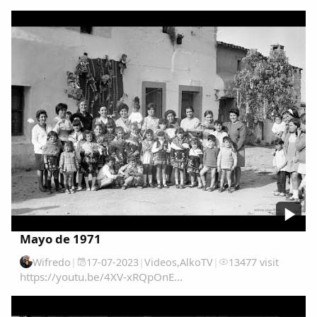
Comparte
Compartir en Facebook
Compartir en Twitter
Mayo de 1971
Wifredo
|
17-07-2023
|
Videos
,
AlkoTV
|
13477 visit
https://youtu.be/4XV-xRQpOnE...
Copiar enlace