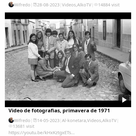
Wifredo
|
28-08-2023
|
Videos
,
AlkoTV
|
14884 visit
Video de fotografias, primavera de 1971
Wifredo
|
14-05-2023
|
Al-konetara
,
Videos
,
AlkoTV
|
13681 visit
https://youtu.be/kHxKztgxETs...