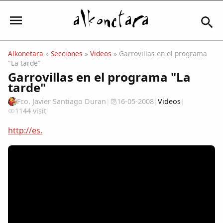
Alkonetara
»
Secciones
»
Videos
» Garrovillas en el programa
"La tarde"
Iniciar sesión
Garrovillas en el programa "La
tarde"
Fco. Javier Santiago Duran
|
16-05-2008
|
Videos
|
1144 visit
Mi Cuenta
http://es.
El Tiempo
Actualidad
Comunidad