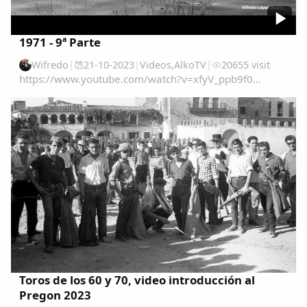
1971 - 9ª Parte
Wifredo
|
21-10-2023
|
Videos
,
AlkoTV
|
20655 visit
https://www.youtube.com/watch?v=xfyV_ppb9f0...
Toros de los 60 y 70, video introducción al
Pregon 2023