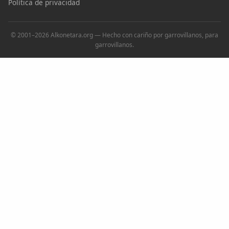
Política de privacidad
© 2001–2026 Alkonetara.org — Hecho con cariño por garrovillanos, para
garrovillanos.