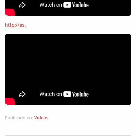
Dichos
Cancionero Local
http://es.
Apodos
Peñas
La palra
Modo oscuro
Publicado en:
Videos