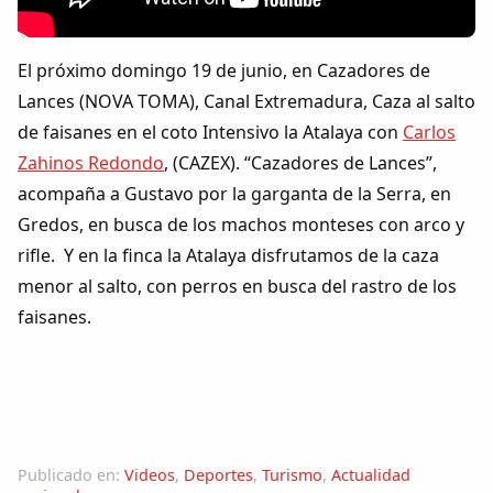
Colaboradores
El próximo domingo 19 de junio, en Cazadores de
AlkoTV
Lances (NOVA TOMA), Canal Extremadura, Caza al salto
de faisanes en el coto Intensivo la Atalaya con
Carlos
Biblioteca
Zahinos Redondo
, (CAZEX). “Cazadores de Lances”,
acompaña a Gustavo por la garganta de la Serra, en
Periódico Alconétar
Gredos, en busca de los machos monteses con arco y
rifle. Y en la finca la Atalaya disfrutamos de la caza
Foros
menor al salto, con perros en busca del rastro de los
faisanes.
Idiosincrasia
Diccionario
Traductor
Publicado en:
Videos
,
Deportes
,
Turismo
,
Actualidad