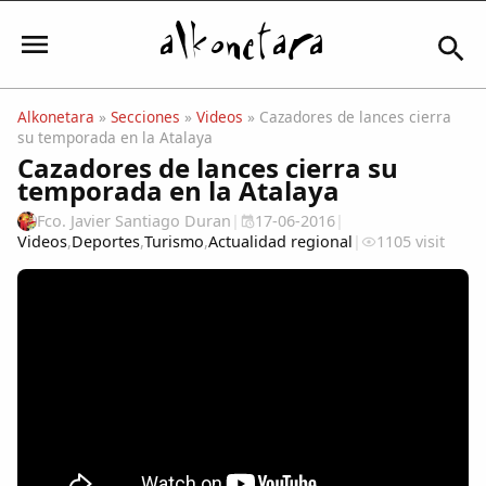
Alkonetara
»
Secciones
»
Videos
» Cazadores de lances cierra
su temporada en la Atalaya
Iniciar sesión
Cazadores de lances cierra su
temporada en la Atalaya
Fco. Javier Santiago Duran
|
17-06-2016
|
Videos
,
Deportes
,
Turismo
,
Actualidad regional
|
1105 visit
Mi Cuenta
El Tiempo
Actualidad
Comunidad