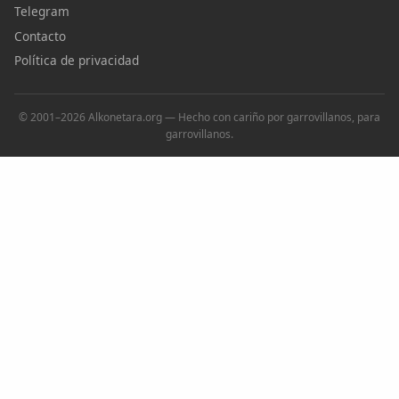
Telegram
Contacto
Política de privacidad
© 2001–2026 Alkonetara.org — Hecho con cariño por garrovillanos, para
garrovillanos.