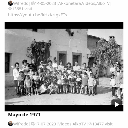
Wifredo
|
14-05-2023
|
Al-konetara
,
Videos
,
AlkoTV
|
13681 visit
https://youtu.be/kHxKztgxETs...
Mayo de 1971
Wifredo
|
17-07-2023
|
Videos
,
AlkoTV
|
13477 visit