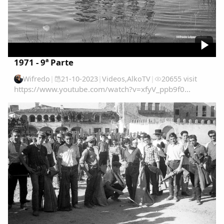
1971 - 9ª Parte
Wifredo
|
21-10-2023
|
Videos
,
AlkoTV
|
20655 visit
https://www.youtube.com/watch?v=xfyV_ppb9f0...