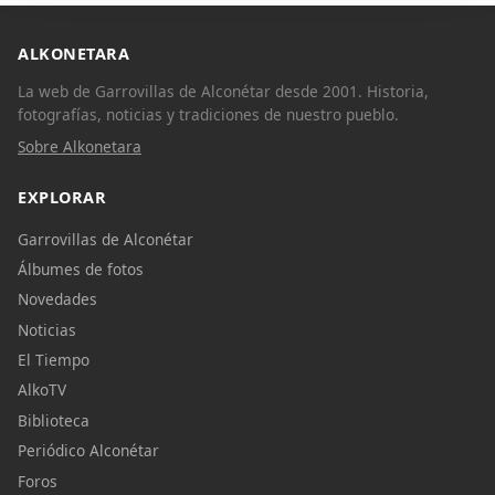
ALKONETARA
La web de Garrovillas de Alconétar desde 2001. Historia,
fotografías, noticias y tradiciones de nuestro pueblo.
Sobre Alkonetara
EXPLORAR
Garrovillas de Alconétar
Álbumes de fotos
Novedades
Noticias
El Tiempo
AlkoTV
Biblioteca
Periódico Alconétar
Foros