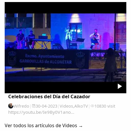
Celebraciones del Día del Cazador
Wifredo
|
30-04-2023
|
Videos
,
AlkoTV
|
10830 visit
https://youtu.be/Ie9By0V1ano...
Ver todos los artículos de Videos →