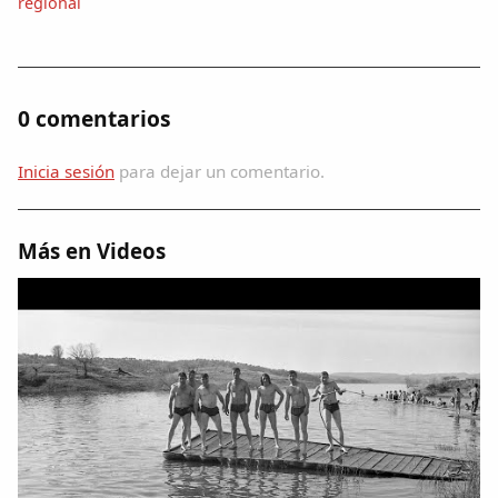
regional
Dichos
Cancionero Local
0 comentarios
Apodos
Inicia sesión
para dejar un comentario.
Peñas
Más en Videos
La palra
Modo oscuro