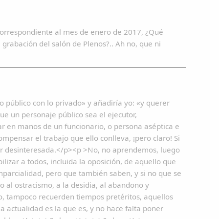
o correspondiente al mes de enero de 2017, ¿Qué
grabación del salón de Plenos?.. Ah no, que ni
 público con lo privado» y añadiría yo: «y querer
ue un personaje público sea el ejecutor,
ar en manos de un funcionario, o persona aséptica e
mpensar el trabajo que ello conlleva, ¡pero claro! Si
tar desinteresada.</p><p >No, no aprendemos, luego
izar a todos, incluida la oposición, de aquello que
mparcialidad, pero que también saben, y si no que se
o al ostracismo, a la desidia, al abandono y
o, tampoco recuerden tiempos pretéritos, aquellos
la actualidad es la que es, y no hace falta poner