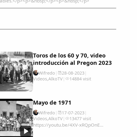
nsables.</p><p>&nbsp;</p><p>&nbsp;</p>
Toros de los 60 y 70, video
introducción al Pregon 2023
Wifredo
|
28-08-2023
|
Videos
,
AlkoTV
|
14884 visit
Mayo de 1971
Wifredo
|
17-07-2023
|
Videos
,
AlkoTV
|
13477 visit
https://youtu.be/4XV-xRQpOnE...