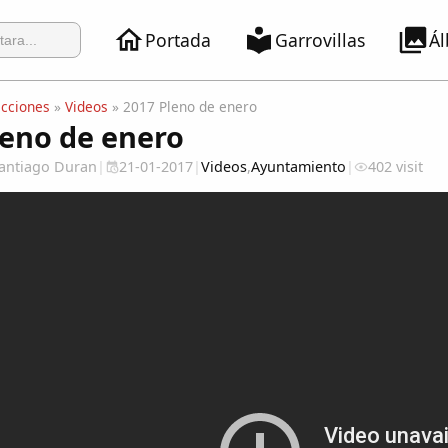
Portada
Garrovillas
Á
ecciones
»
Videos
» 2017 Pleno de enero
leno de enero
 Santiago Duran
|
21-01-2017
|
Videos
,
Ayuntamiento
|
402 visit