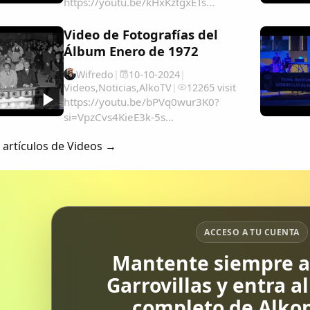
https://youtu.be/kHxKztgxETs...
Video de Fotografías del
Álbum Enero de 1972
Wifredo
|
10-10-2024
|
Videos
,
Noticias
,
AlkoTV
|
12265 visit
https://youtu.be/bPVq0wur3K0?
si=VpzCvs4KieE3k-5s...
 artículos de Videos →
ACCESO A TU CUENTA
Mantente siempre al
Garrovillas y entra a
completo de Alkon