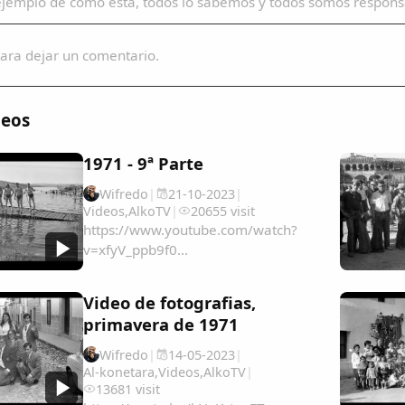
ejemplo de cómo está, todos lo sabemos y todos somos respo
ara dejar un comentario.
deos
1971 - 9ª Parte
Wifredo
|
21-10-2023
|
Videos
,
AlkoTV
|
20655 visit
https://www.youtube.com/watch?
v=xfyV_ppb9f0...
Video de fotografias,
primavera de 1971
Wifredo
|
14-05-2023
|
Al-konetara
,
Videos
,
AlkoTV
|
13681 visit