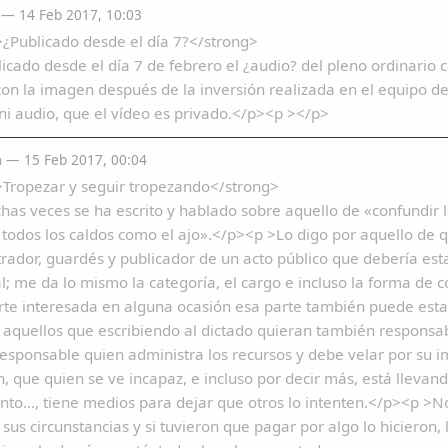
— 14 Feb 2017, 10:03
¿Publicado desde el día 7?</strong>
icado desde el día 7 de febrero el ¿audio? del pleno ordinari
on la imagen después de la inversión realizada en el equipo de 
i audio, que el vídeo es privado.</p><p ></p>
a
— 15 Feb 2017, 00:04
>Tropezar y seguir tropezando</strong>
as veces se ha escrito y hablado sobre aquello de «confundir lo
 todos los caldos como el ajo».</p><p >Lo digo por aquello de q
rador, guardés y publicador de un acto público que debería est
l; me da lo mismo la categoría, el cargo e incluso la forma de co
rte interesada en alguna ocasión esa parte también puede es
aquellos que escribiendo al dictado quieran también responsabil
responsable quien administra los recursos y debe velar por su i
, que quien se ve incapaz, e incluso por decir más, está llevand
nto…, tiene medios para dejar que otros lo intenten.</p><p >N
 sus circunstancias y si tuvieron que pagar por algo lo hicieron, 