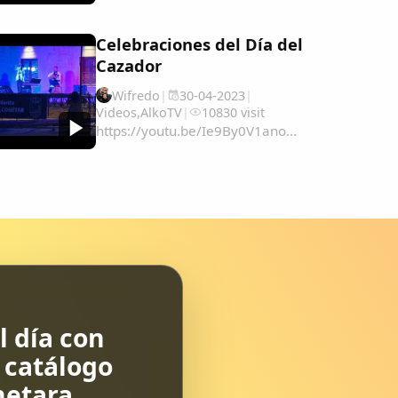
Celebraciones del Día del
Cazador
Wifredo
|
30-04-2023
|
Videos
,
AlkoTV
|
10830 visit
https://youtu.be/Ie9By0V1ano...
 día con
l catálogo
etara.