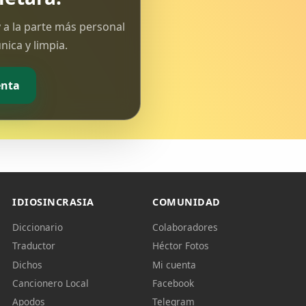
 a la parte más personal
ica y limpia.
enta
IDIOSINCRASIA
COMUNIDAD
Diccionario
Colaboradores
Traductor
Héctor Fotos
Dichos
Mi cuenta
Cancionero Local
Facebook
Apodos
Telegram