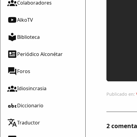
Colaboradores
AlkoTV
Biblioteca
Periódico Alconétar
Foros
Idiosincrasia
Publicado en:
Diccionario
Traductor
2 comenta