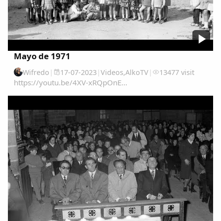
Mayo de 1971
Wifredo
|
17-07-2023
|
Videos
,
AlkoTV
|
13477 visit
https://youtu.be/4XV-xRQpOnE...
Comparte
Compartir en Facebook
Compartir en Twitter