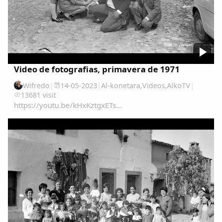
Video de fotografias, primavera de 1971
Wifredo
|
14-05-2023
|
Al-konetara
,
Videos
,
AlkoTV
|
13681 visit
https://youtu.be/kHxKztgxETs...