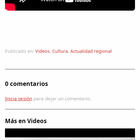
Colaboradores
AlkoTV
Biblioteca
Publicado en:
Videos
,
Cultura
,
Actualidad regional
Periódico Alconétar
Foros
0 comentarios
Idiosincrasia
Inicia sesión
para dejar un comentario.
Diccionario
Más en Videos
Traductor