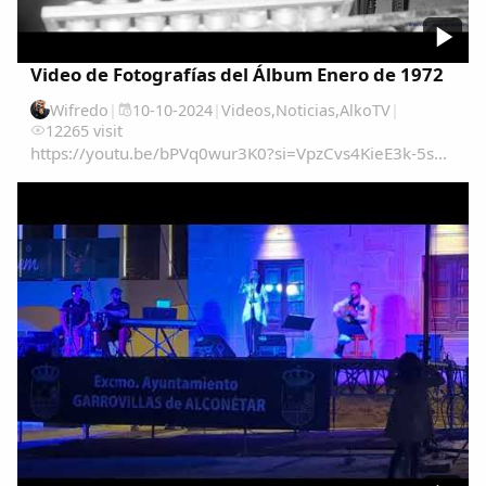
Video de Fotografías del Álbum Enero de 1972
Copiar enlace
Wifredo
|
10-10-2024
|
Videos
,
Noticias
,
AlkoTV
|
12265 visit
https://youtu.be/bPVq0wur3K0?si=VpzCvs4KieE3k-5s...