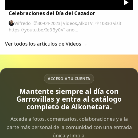
Celebraciones del Día del Cazador
Wifredo
|
30-04-2023
|
Videos
,
AlkoTV
|
10830 visit
https://youtu.be/Ie9By0V1ano...
Ver todos los artículos de Videos →
ACCESO A TU CUENTA
Mantente siempre al día con
Garrovillas y entra al catálogo
completo de Alkonetara.
Accede a fotos, comentarios, colaboraciones y a la
parte más personal de la comunidad con una entrada
única y limpia.