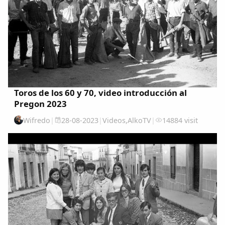
Toros de los 60 y 70, video introducción al
Pregon 2023
Wifredo
|
28-08-2023
|
Videos
,
AlkoTV
|
14884 visit