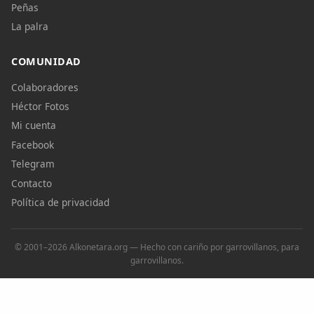
Peñas
La palra
COMUNIDAD
Colaboradores
Héctor Fotos
Mi cuenta
Facebook
Telegram
Contacto
Política de privacidad
© 2001–2026 Alkonetara.org — Hecho con cariño por garrovillanos, para
garrovillanos.