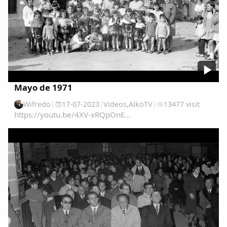
Mayo de 1971
Wifredo
|
17-07-2023
|
Videos
,
AlkoTV
|
13477 visit
https://youtu.be/4XV-xRQpOnE...