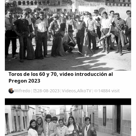
Toros de los 60 y 70, video introducción al
Pregon 2023
Wifredo
|
28-08-2023
|
Videos
,
AlkoTV
|
14884 visit