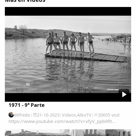
Comparte
Compartir en Facebook
Compartir en Twitter
Copiar enlace
1971 - 9ª Parte
Wifredo
|
21-10-2023
|
Videos
,
AlkoTV
|
20655 visit
https://www.youtube.com/watch?v=xfyV_ppb9f0...