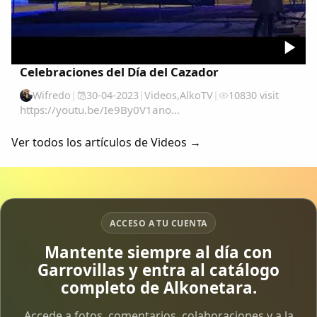
Celebraciones del Día del Cazador
Wifredo
|
30-04-2023
|
Videos
,
AlkoTV
|
10830 visit
https://youtu.be/Ie9By0V1ano...
Ver todos los artículos de Videos →
ACCESO A TU CUENTA
Mantente siempre al día con
Garrovillas y entra al catálogo
completo de Alkonetara.
Accede a fotos, comentarios, colaboraciones y a la