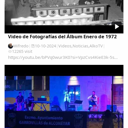
Video de Fotografías del Álbum Enero de 1972
Wifredo
|
10-10-2024
|
Videos
,
Noticias
,
AlkoTV
|
12265 visit
https://youtu.be/bPVq0wur3K0?si=VpzCvs4KieE3k-5s...