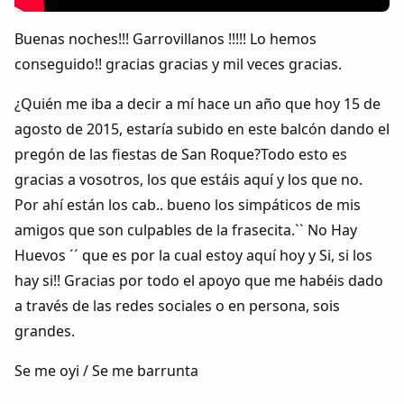
Colaboradores
Buenas noches!!! Garrovillanos !!!!! Lo hemos
AlkoTV
conseguido!! gracias gracias y mil veces gracias.
¿Quién me iba a decir a mí hace un año que hoy 15 de
Biblioteca
agosto de 2015, estaría subido en este balcón dando el
pregón de las fiestas de San Roque?Todo esto es
Periódico Alconétar
gracias a vosotros, los que estáis aquí y los que no.
Por ahí están los cab.. bueno los simpáticos de mis
Foros
amigos que son culpables de la frasecita.`` No Hay
Huevos ´´ que es por la cual estoy aquí hoy y Si, si los
Idiosincrasia
hay si!! Gracias por todo el apoyo que me habéis dado
a través de las redes sociales o en persona, sois
Diccionario
grandes.
Traductor
Se me oyi / Se me barrunta