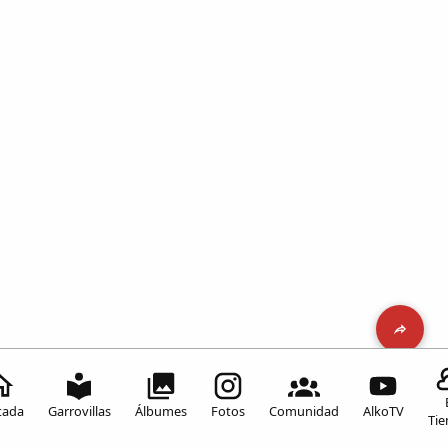
tada
Garrovillas
Álbumes
Fotos
Comunidad
AlkoTV
Ti