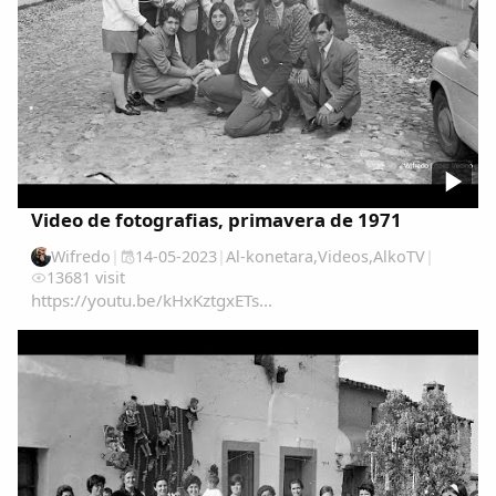
Video de fotografias, primavera de 1971
Wifredo
|
14-05-2023
|
Al-konetara
,
Videos
,
AlkoTV
|
13681 visit
https://youtu.be/kHxKztgxETs...