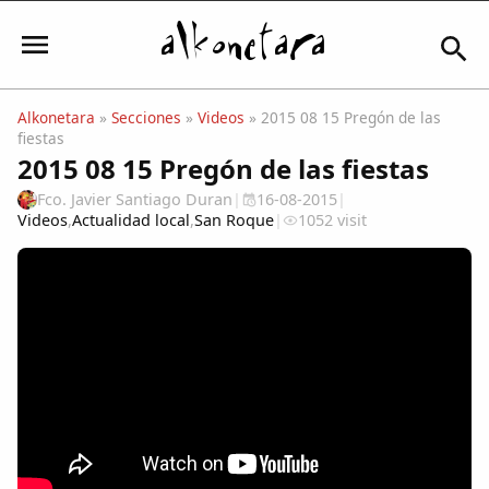
Alkonetara
»
Secciones
»
Videos
» 2015 08 15 Pregón de las
fiestas
Iniciar sesión
2015 08 15 Pregón de las fiestas
Fco. Javier Santiago Duran
|
16-08-2015
|
Videos
,
Actualidad local
,
San Roque
|
1052 visit
Mi Cuenta
El Tiempo
Actualidad
Comunidad