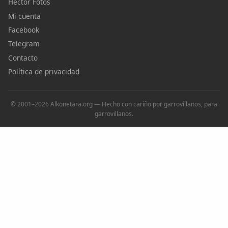
Héctor Fotos
Mi cuenta
Facebook
Telegram
Contacto
Política de privacidad
© 2001–2026 Alkonetara.org — Hecho con cariño por garrovillanos, para
garrovillanos.