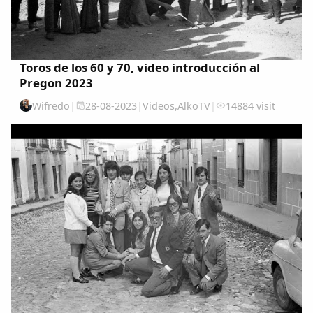
Toros de los 60 y 70, video introducción al
Pregon 2023
Wifredo
|
28-08-2023
|
Videos
,
AlkoTV
|
14884 visit