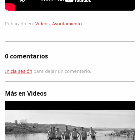
Colaboradores
AlkoTV
Publicado en:
Videos
,
Ayuntamiento
Biblioteca
0 comentarios
Periódico Alconétar
Inicia sesión
para dejar un comentario.
Foros
Idiosincrasia
Más en Videos
Diccionario
Traductor