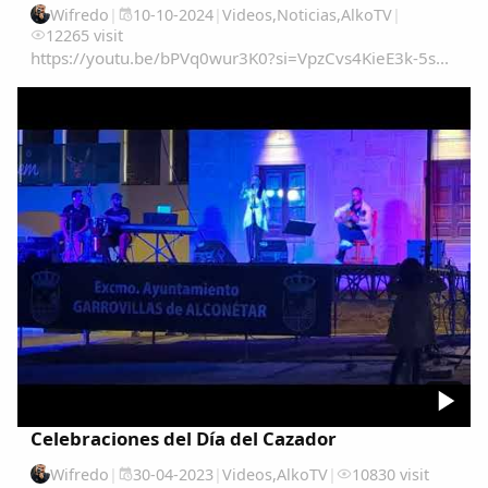
Wifredo
|
10-10-2024
|
Videos
,
Noticias
,
AlkoTV
|
Copiar enlace
12265 visit
https://youtu.be/bPVq0wur3K0?si=VpzCvs4KieE3k-5s...
Celebraciones del Día del Cazador
Wifredo
|
30-04-2023
|
Videos
,
AlkoTV
|
10830 visit