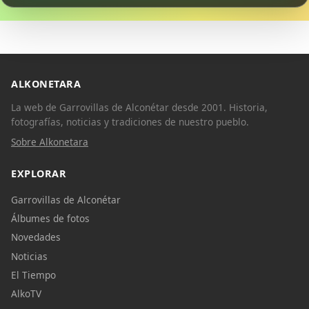
ALKONETARA
La web de Garrovillas de Alconétar desde 2001. Historia,
fotografías, noticias y tradiciones de nuestro pueblo.
Sobre Alkonetara
EXPLORAR
Garrovillas de Alconétar
Álbumes de fotos
Novedades
Noticias
El Tiempo
AlkoTV