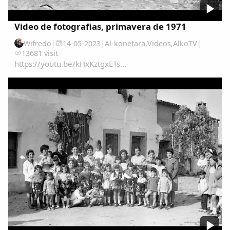
Video de fotografias, primavera de 1971
Wifredo
|
14-05-2023
|
Al-konetara
,
Videos
,
AlkoTV
|
13681 visit
https://youtu.be/kHxKztgxETs...