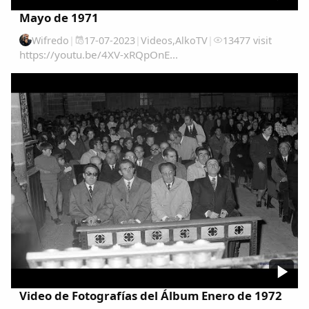
Mayo de 1971
Wifredo
|
17-07-2023
|
Videos
,
AlkoTV
|
13477 visit
https://youtu.be/4XV-xRQpOnE...
Comparte
Compartir en Facebook
Compartir en Twitter
Video de Fotografías del Álbum Enero de 1972