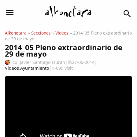
Alkonetara
»
Secciones
»
Videos
» 2014_05 Pleno extraordinario
de 29 de mayo
Iniciar sesión
2014_05 Pleno extraordinario de
29 de mayo
Fco. Javier Santiago Duran
|
27-06-2014
|
Videos
,
Ayuntamiento
|
695 visit
Mi Cuenta
El Tiempo
Actualidad
Comunidad