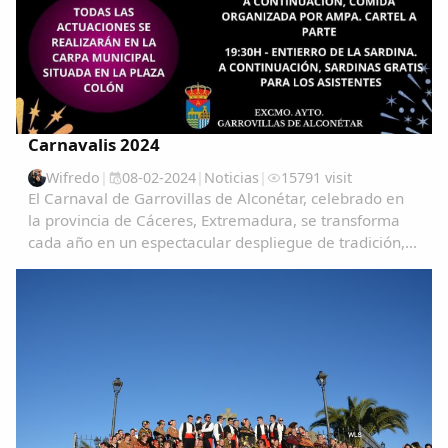
Carnavalis 2024
Wifredo
|
08-02-2024
|
Noticias
|
15791 visit
El Carnaval de Garrovillas de Alconétar, celebrado en
la provincia de Cáceres, Extremadura, se transforma
cada año en un espectacular despliegue de tradición,
color y alegría, atrayendo a visitantes de todas partes
para vivir una experiencia única e...