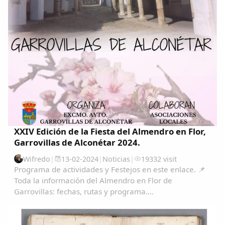
XXIV Edición de la Fiesta del Almendro en Flor,
Garrovillas de Alconétar 2024.
Wifredo
|
13-02-2024
|
Noticias
|
19332 visit
Programa de actividades y Festejos en este enlace. 📌
Toda la información del Almendro en Flor de
Garrovillas: fechas, rutas y programa....