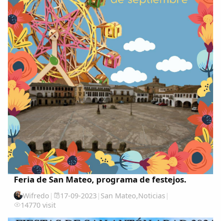
Feria de San Mateo, programa de festejos.
Wifredo
|
17-09-2023
|
San Mateo
,
Noticias
|
14770 visit