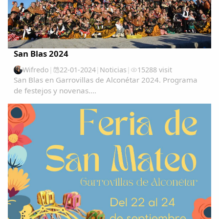
San Blas 2024
Wifredo
|
22-01-2024
|
Noticias
|
15288 visit
San Blas en Garrovillas de Alconétar 2024. Programa
de festejos y novenas....