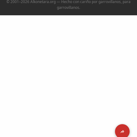
© 2001–2026 Alkonetara.org — Hecho con cariño por garrovillanos, para
garrovillanos.