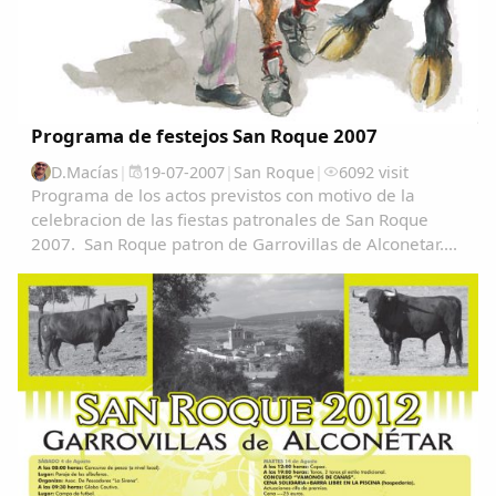
Programa de festejos San Roque 2007
D.Macías
|
19-07-2007
|
San Roque
|
6092 visit
Programa de los actos previstos con motivo de la
celebracion de las fiestas patronales de San Roque
2007. San Roque patron de Garrovillas de Alconetar....