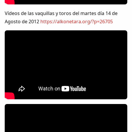
Colaboradores
Vídeos de las vaquillas y toros del martes día 14 de
AlkoTV
Agosto de 2012
https://alkonetara.org/?p=26705
Biblioteca
Periódico Alconétar
Foros
Idiosincrasia
Diccionario
Traductor