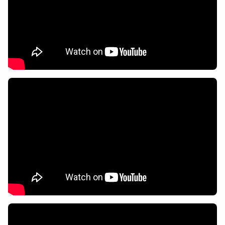
Dichos
Cancionero Local
Apodos
Peñas
La palra
Modo oscuro