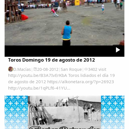
Toros Domingo 19 de agosto de 2012
D.Macías
|
20-08-2012
|
San Roque
|
3402 visit
http://youtu.be/B3A7IvErKbA Toros lidiados el día 19
de agosto de 2012 https://alkonetara.org/?p=26923
http://youtu.be/1qPLf6-41YU
http://youtu.be/DZIdw3VTLFk...