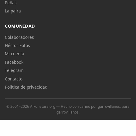
Peñas
La palra
COMUNIDAD
Colaboradores
Héctor Fotos
Mi cuenta
Facebook
Telegram
Contacto
Política de privacidad
© 2001–2026 Alkonetara.org — Hecho con cariño por garrovillanos, para
garrovillanos.