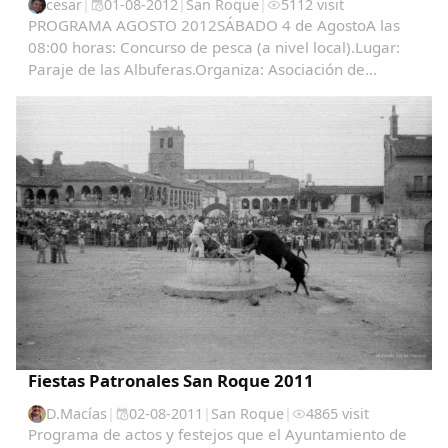
cesar
|
01-08-2012
|
San Roque
|
5112 visit
PROGRAMA AGOSTO 2012SÁBADO 4 de AgostoA las
08:00 horas: Concurso de pesca (a nivel local).Lugar:
Paraje de las Albuferas.Organiza: Asociación de
pescadores "La Sirena"A las 09:30 horas: Globo
Cautivo.Lugar : Campo de fútbol. ...
Fiestas Patronales San Roque 2011
D.Macías
|
02-08-2011
|
San Roque
|
4865 visit
Programa de actos y festejos que el Ayuntamiento de