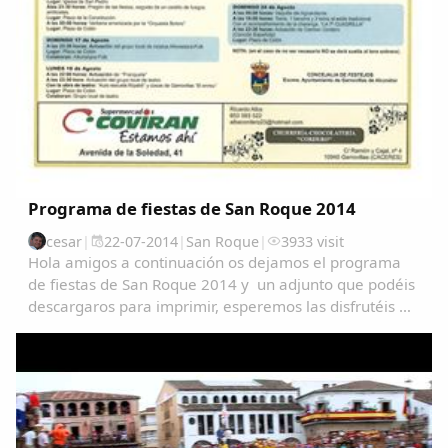
Programa de fiestas de San Roque 2014
cesar
|
22-07-2014
|
San Roque
|
3933 visit
Hola amigos a continuación os dejamos el programa
de fiestas de San Roque 2014 y un adjunto que podéis
descargaros para imprimir, esperemos las disfrutéis
tod@s:SÁBADO 9 de Agosto.A las 22:00 horas: Paseo a
caballo a los niñ@s.Lugar: Picadero...