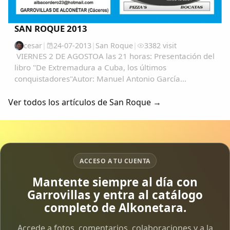
SAN ROQUE 2013
cesar
|
24-07-2013
|
San Roque
|
3382 visit
VIERNES 2 DE AGOSTOA las 21 horas: Presentación del
libro "De Extremadura a Cuba, los últimos
conquistadores"Autor: Manuel Antonio García
RamosLugar: Casa de CulturaOrganiza: Editorial
ABECEDARIO S.L.SÁBADO 3 DE AGOSTOA las 20:30
Ver todos los artículos de San Roque →
horas: Presentación...
ACCESO A TU CUENTA
Mantente siempre al día con
Garrovillas y entra al catálogo
completo de Alkonetara.
Accede a fotos, comentarios, colaboraciones y a la