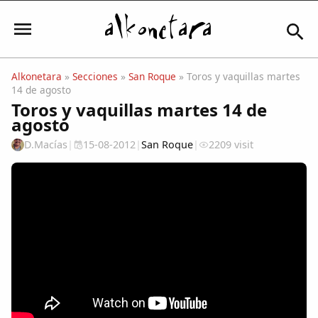
Alkonetara
»
Secciones
»
San Roque
» Toros y vaquillas martes
14 de agosto
Iniciar sesión
Toros y vaquillas martes 14 de
agosto
D.Macías
|
15-08-2012
|
San Roque
|
2209 visit
Mi Cuenta
El Tiempo
Actualidad
Comunidad