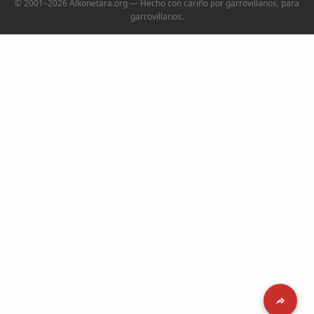
© 2001–2026 Alkonetara.org — Hecho con cariño por garrovillanos, para
garrovillanos.