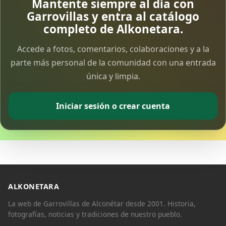
Mantente siempre al día con
Garrovillas y entra al catálogo
completo de Alkonetara.
Accede a fotos, comentarios, colaboraciones y a la
parte más personal de la comunidad con una entrada
única y limpia.
Comparte
Compartir en Facebook
Iniciar sesión o crear cuenta
Compartir en Twitter
ALKONETARA
Copiar enlace
La web de Garrovillas de Alconétar desde 2001. Historia,
fotografías, noticias y tradiciones de nuestro pueblo.