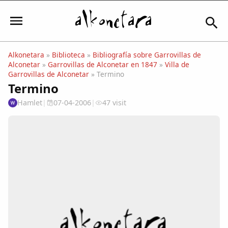
Alkonetara
»
Biblioteca
»
Bibliografía sobre Garrovillas de
Alconetar
»
Garrovillas de Alconetar en 1847
»
Villa de
Iniciar sesión
Garrovillas de Alconetar
» Termino
Termino
Hamlet
|
07-04-2006
|
47 visit
Mi Cuenta
El Tiempo
Actualidad
Comunidad