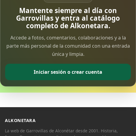
Vía Crucis Solidario
Mantente siempre al día con
7 Apr 2026
Garrovillas y entra al catálogo
completo de Alkonetara.
Fotoalbum Viernes Santo
Accede a fotos, comentarios, colaboraciones y a la
6 Apr 2026
parte más personal de la comunidad con una entrada
única y limpia.
Presentación libro de Salvador Valle
30 Mar 2026
Iniciar sesión o crear cuenta
Traslado de la Virgen de los Dolores a la ermita
de la Soledad
14 Mar 2026
Video del almendro en flor 2026
8 Mar 2026
ALKONETARA
La web de Garrovillas de Alconétar desde 2001. Historia,
XXVI MUESTRA ALMENDRO EN FLOR