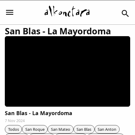
San Blas - La Mayordoma
Iniciar sesión
Mi Cuenta
El Tiempo
Actualidad
San Blas - La Mayordoma
7 Nov 2024
Comunidad
Todos
San Roque
San Mateo
San Blas
San Anton