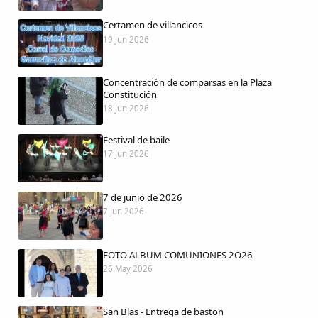
Certamen de villancicos
19 Jun 2026
Comparte
Concentración de comparsas en la Plaza
Compartir en Facebook
Constitución
18 Jun 2026
Compartir en Twitter
Festival de baile
17 Jun 2026
7 de junio de 2026
Copiar enlace
7 Jun 2026
FOTO ALBUM COMUNIONES 2O26
26 May 2026
San Blas - Entrega de baston