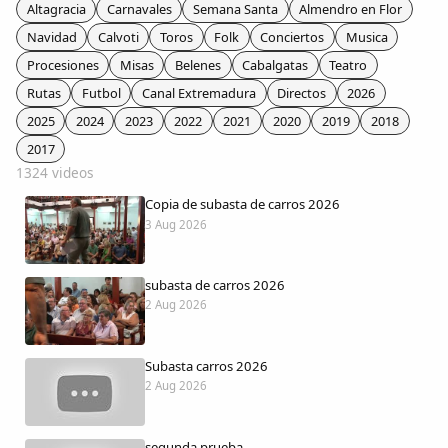
Colaboradores
Altagracia
Carnavales
Semana Santa
Almendro en Flor
Navidad
Calvoti
Toros
Folk
Conciertos
Musica
AlkoTV
Procesiones
Misas
Belenes
Cabalgatas
Teatro
Rutas
Futbol
Canal Extremadura
Directos
2026
Biblioteca
2025
2024
2023
2022
2021
2020
2019
2018
2017
1324 videos
Periódico Alconétar
Copia de subasta de carros 2026
3 Aug 2026
Foros
subasta de carros 2026
Idiosincrasia
2 Aug 2026
Diccionario
Subasta carros 2026
2 Aug 2026
Traductor
segunda prueba