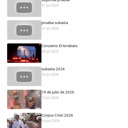
Dichos
31 Jul 2026
Cancionero Local
prueba subasta
31 Jul 2026
Apodos
Concierto El Arrebato
Peñas
28 Jul 2026
La palra
subasta 2026
24 Jul 2026
Modo oscuro
19 de julio de 2026
19 Jul 2026
Corpus Cristi 2026
20 Jun 2026