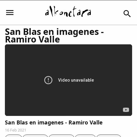
San Blas en imagenes -
Ramiro Valle
Iniciar sesión
Mi Cuenta
El Tiempo
Actualidad
San Blas en imagenes - Ramiro Valle
Comunidad
16 Feb 2021