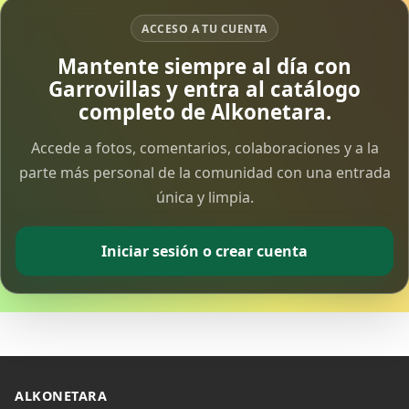
ACCESO A TU CUENTA
Vía Crucis Solidario
Mantente siempre al día con
7 Apr 2026
Garrovillas y entra al catálogo
completo de Alkonetara.
Fotoalbum Viernes Santo
6 Apr 2026
Accede a fotos, comentarios, colaboraciones y a la
parte más personal de la comunidad con una entrada
única y limpia.
Presentación libro de Salvador Valle
30 Mar 2026
Iniciar sesión o crear cuenta
Traslado de la Virgen de los Dolores a la ermita
de la Soledad
14 Mar 2026
Video del almendro en flor 2026
8 Mar 2026
ALKONETARA