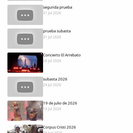
Dichos
segunda prueba
31 Jul 2026
Cancionero Local
prueba subasta
Apodos
31 Jul 2026
Peñas
Concierto El Arrebato
28 Jul 2026
La palra
subasta 2026
Modo oscuro
24 Jul 2026
19 de julio de 2026
19 Jul 2026
Corpus Cristi 2026
20 Jun 2026