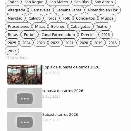
Todos
San Roque
San Mateo
San Blas
San Anton
Colaboradores
Altagracia
Carnavales
Semana Santa
Almendro en Flor
Navidad
Calvoti
Toros
Folk
Conciertos
Musica
AlkoTV
Procesiones
Misas
Belenes
Cabalgatas
Teatro
Rutas
Futbol
Canal Extremadura
Directos
2026
Biblioteca
2025
2024
2023
2022
2021
2020
2019
2018
2017
Periódico Alconétar
1324 videos
Copia de subasta de carros 2026
Foros
3 Aug 2026
Idiosincrasia
subasta de carros 2026
2 Aug 2026
Diccionario
Subasta carros 2026
Traductor
2 Aug 2026