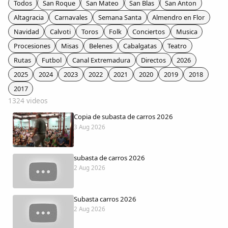
Todos
San Roque
San Mateo
San Blas
San Anton
Colaboradores
Altagracia
Carnavales
Semana Santa
Almendro en Flor
Navidad
Calvoti
Toros
Folk
Conciertos
Musica
AlkoTV
Procesiones
Misas
Belenes
Cabalgatas
Teatro
Rutas
Futbol
Canal Extremadura
Directos
2026
Biblioteca
2025
2024
2023
2022
2021
2020
2019
2018
2017
Periódico Alconétar
1324 videos
Copia de subasta de carros 2026
Foros
3 Aug 2026
Idiosincrasia
subasta de carros 2026
2 Aug 2026
Diccionario
Subasta carros 2026
Traductor
2 Aug 2026