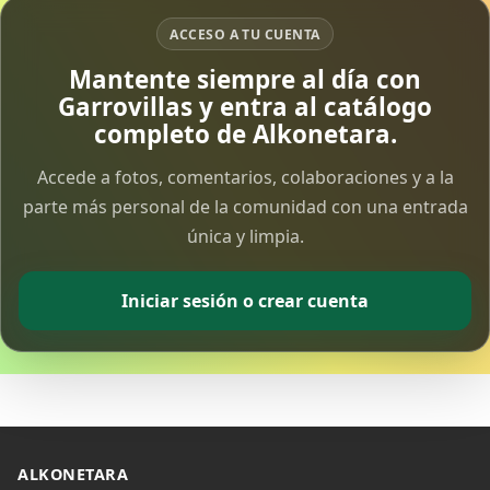
ACCESO A TU CUENTA
Vía Crucis Solidario
Mantente siempre al día con
7 Apr 2026
Garrovillas y entra al catálogo
completo de Alkonetara.
Fotoalbum Viernes Santo
6 Apr 2026
Accede a fotos, comentarios, colaboraciones y a la
parte más personal de la comunidad con una entrada
única y limpia.
Presentación libro de Salvador Valle
30 Mar 2026
Iniciar sesión o crear cuenta
Traslado de la Virgen de los Dolores a la ermita
de la Soledad
14 Mar 2026
Video del almendro en flor 2026
8 Mar 2026
ALKONETARA