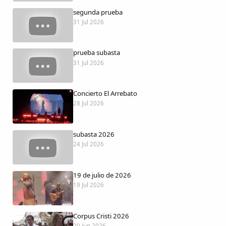
Dichos
segunda prueba
31 Jul 2026
Cancionero Local
prueba subasta
Apodos
31 Jul 2026
Peñas
Concierto El Arrebato
28 Jul 2026
La palra
subasta 2026
Modo oscuro
24 Jul 2026
19 de julio de 2026
19 Jul 2026
Corpus Cristi 2026
20 Jun 2026