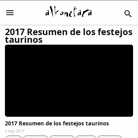
2017 Resumen de los festejos
taurinos
Iniciar sesión
Mi Cuenta
El Tiempo
Actualidad
2017 Resumen de los festejos taurinos
Comunidad
2 Sep 2017