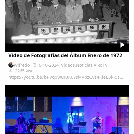
Copiar enlace
Video de Fotografías del Álbum Enero de 1972
Wifredo
|
10-10-2024
|
Videos
,
Noticias
,
AlkoTV
|
12265 visit
https://youtu.be/bPVq0wur3K0?si=VpzCvs4KieE3k-5s...