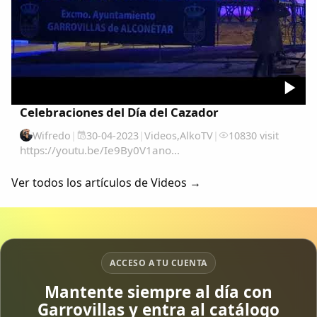
Celebraciones del Día del Cazador
Wifredo
|
30-04-2023
|
Videos
,
AlkoTV
|
10830 visit
https://youtu.be/Ie9By0V1ano...
Ver todos los artículos de Videos →
ACCESO A TU CUENTA
Mantente siempre al día con
Garrovillas y entra al catálogo