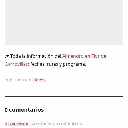
Colaboradores
AlkoTV
Biblioteca
Periódico Alconétar
📌 Toda la información del
Almendro en Flor de
Garrovillas
: fechas, rutas y programa.
Foros
Publicado en:
Videos
Idiosincrasia
Diccionario
0 comentarios
Traductor
Inicia sesión
para dejar un comentario.