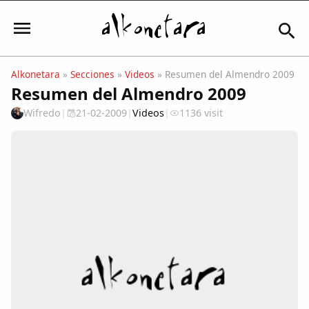
Alkonetara
»
Secciones
»
Videos
» Resumen del Almendro 2009
Resumen del Almendro 2009
Iniciar sesión
Wifredo
|
21-02-2009
|
Videos
|
1136 visit
Mi Cuenta
El Tiempo
Actualidad
Comunidad