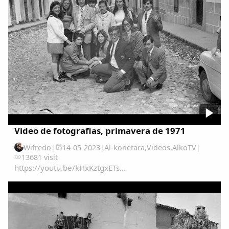
Video de fotografias, primavera de 1971
Wifredo
|
14-05-2023
|
Al-konetara
,
Videos
,
AlkoTV
|
13681 visit
https://youtu.be/kHxKztgxETs...