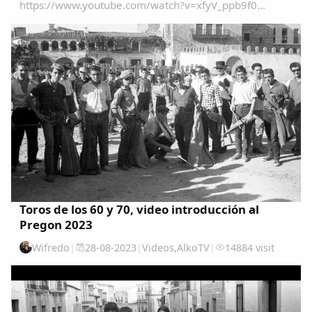
https://www.youtube.com/watch?v=xfyV_ppb9f0...
Toros de los 60 y 70, video introducción al
Pregon 2023
Wifredo
|
28-08-2023
|
Videos
,
AlkoTV
|
14884 visit