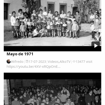
Mayo de 1971
Wifredo
|
17-07-2023
|
Videos
,
AlkoTV
|
13477 visit
https://youtu.be/4XV-xRQpOnE...
Comparte
Compartir en Facebook
Compartir en Twitter