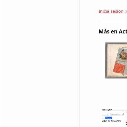
Inicia sesión
p
mparte
mpartir
Más en Act
cebook
mpartir
 Twitter
ar enlace