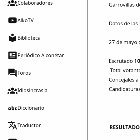
Colaboradores
Garrovillas d
AlkoTV
Datos de las
Biblioteca
27 de mayo 
Periódico Alconétar
Escrutado
1
Total votan
Foros
Concejales a 
Candidatur
Idiosincrasia
Diccionario
Traductor
RESULTADOS