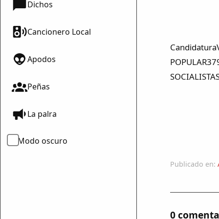
Dichos
Cancionero Local
Candidatur
Apodos
POPULAR379
SOCIALISTA
Peñas
La palra
Modo oscuro
Publicado en:
0 comenta