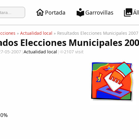
Portada
Garrovillas
Á
ecciones
»
Actualidad local
» Resultados Elecciones Municipales 2007
ados Elecciones Municipales 20
27-05-2007
|
Actualidad local
|
2107 visit
00%