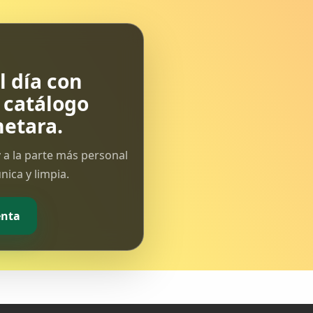
 día con
l catálogo
etara.
 a la parte más personal
ica y limpia.
enta