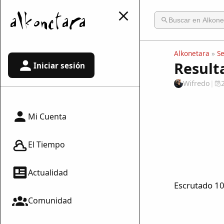
Alkonetara
»
S
Result
Iniciar sesión
Wifredo
|
Mi Cuenta
El Tiempo
Actualidad
Escrutado 1
Comunidad