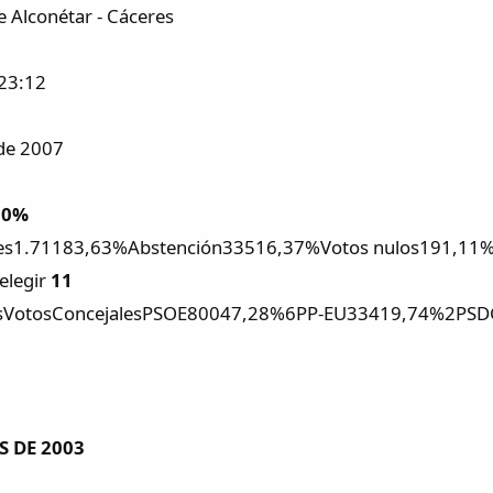
e Alconétar - Cáceres
 23:12
de 2007
00%
tes1.71183,63%Abstención33516,37%Votos nulos191,11%
elegir
11
asVotosConcejalesPSOE80047,28%6PP-EU33419,74%2PS
 DE 2003