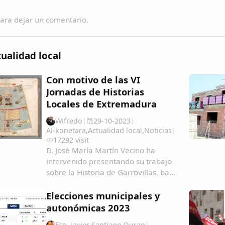
ara dejar un comentario.
ualidad local
Con motivo de las VI
Jornadas de Historias
Locales de Extremadura
Wifredo
|
29-10-2023
|
Al-konetara
,
Actualidad local
,
Noticias
|
17292 visit
D. José María Martín Vecino ha
intervenido presentando su trabajo
sobre la Historia de Garrovillas, bajo
el título "Garrovillanos en América y
Filipinas, una aproximación
Elecciones municipales y
cartográfica" Garrovillanos-en-
autonómicas 2023
AmeÃ&#140;&#129;rica-y-Filipinas-
Fco. Javier Santiago Duran
|