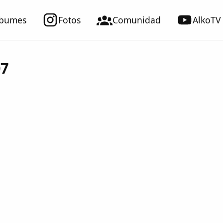
lbumes
Fotos
Comunidad
AlkoTV
07