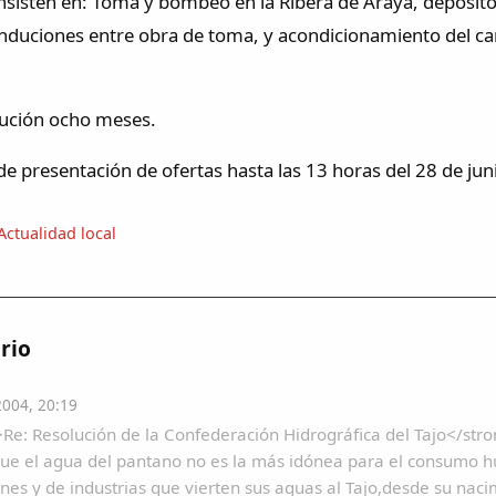
nsisten en: Toma y bombeo en la Ribera de Araya, deposito
onduciones entre obra de toma, y acondicionamiento del ca
cución ocho meses.
de presentación de ofertas hasta las 13 horas del 28 de ju
Actualidad local
rio
2004, 20:19
Re: Resolución de la Confederación Hidrográfica del Tajo</str
que el agua del pantano no es la más idónea para el consumo 
nes y de industrias que vierten sus aguas al Tajo,desde su nac