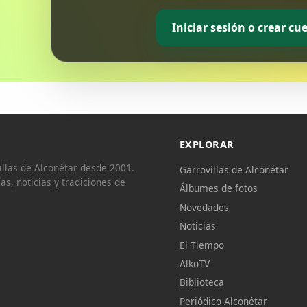
Iniciar sesión o crear cu
EXPLORAR
llas de Alconétar desde 2001.
Garrovillas de Alconétar
ías, noticias y tradiciones de
Álbumes de fotos
Novedades
Noticias
El Tiempo
AlkoTV
Biblioteca
Periódico Alconétar