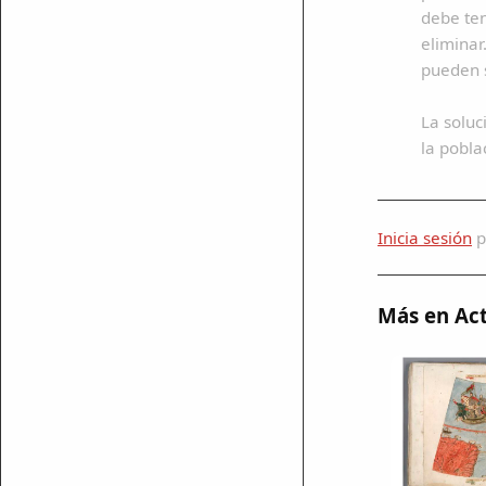
debe ten
eliminar
pueden s
La soluc
la pobla
mparte
mpartir
Inicia sesión
p
cebook
mpartir
 Twitter
Más en Act
ar enlace