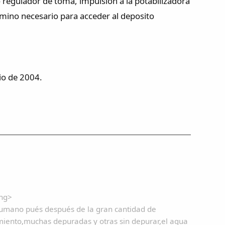
 regulador de toma, impulsión a la potabilizadora
mino necesario para acceder al deposito
nio de 2004.
ong>
humano pués después de la gran cantidad de
imiento,muchas depuradas y otras sin depurar,el agua