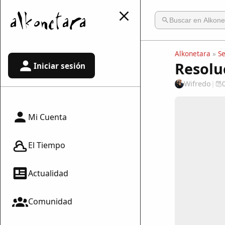
Alkonetara
»
S
Resolu
Iniciar sesión
Wifredo
|
Mi Cuenta
El Tiempo
Actualidad
Comunidad