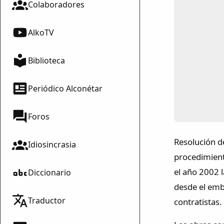
Colaboradores
AlkoTV
Biblioteca
Periódico Alconétar
Foros
Resolución de
Idiosincrasia
procedimient
el año 2002 
Diccionario
desde el emba
Traductor
contratistas.