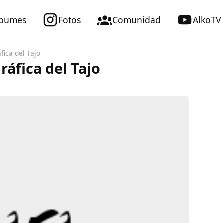
lbumes
Fotos
Comunidad
AlkoTV
fica del Tajo
áfica del Tajo