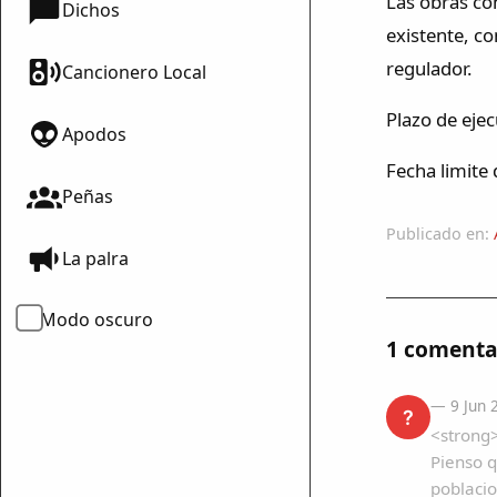
Las obras co
Dichos
existente, c
regulador.
Cancionero Local
Plazo de eje
Apodos
Fecha limite 
Peñas
Publicado en:
La palra
Modo oscuro
1 comenta
— 9 Jun 
?
<strong>
Pienso 
poblacio