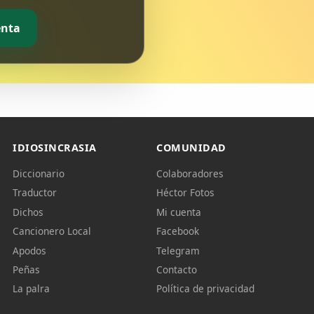
enta
IDIOSINCRASIA
COMUNIDAD
Diccionario
Colaboradores
Traductor
Héctor Fotos
Dichos
Mi cuenta
Cancionero Local
Facebook
Apodos
Telegram
Peñas
Contacto
La palra
Política de privacidad