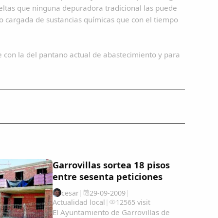
eltas que ninguna depuradora tradicional las puede
ero cargada de sustancias químicas que con el tiempo
 con la del pantano actual de abastecimiento y para
Garrovillas sortea 18 pisos
entre sesenta peticiones
cesar
|
29-09-2009
|
Actualidad local
|
12565 visit
El Ayuntamiento de Garrovillas de