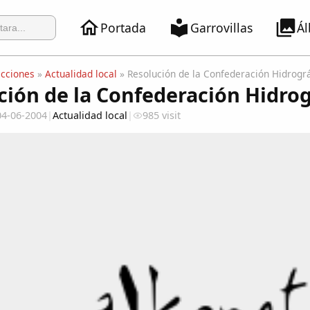
Portada
Garrovillas
Á
ecciones
»
Actualidad local
» Resolución de la Confederación Hidrográ
ción de la Confederación Hidrogr
04-06-2004
|
Actualidad local
|
985 visit