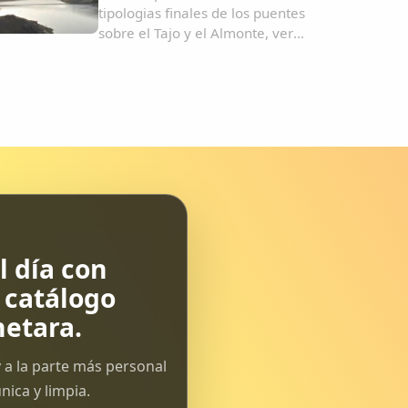
tipologias finales de los puentes
sobre el Tajo y el Almonte, ver
video.Reportaje de HOY sobre el
viaducto Almonte, ver
video.Imagenes del viaducto
Almonte y un trazado sobre google
earth....
 día con
l catálogo
etara.
 a la parte más personal
ica y limpia.