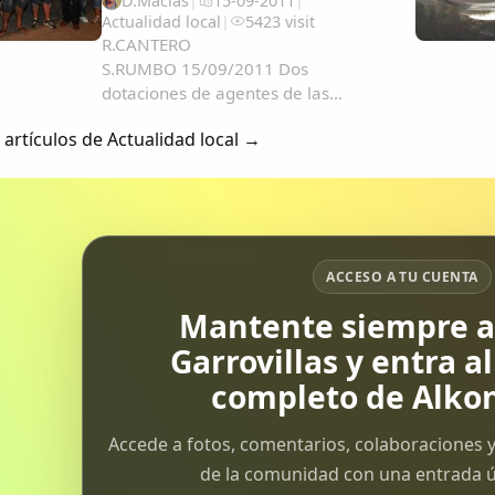
D.Macías
|
15-09-2011
|
Actualidad local
|
5423 visit
R.CANTERO
S.RUMBO 15/09/2011 Dos
dotaciones de agentes de las
policías local y Nacional tuvieron
 artículos de Actualidad local →
que intervenir en el altercado que
se originó el martes por la tarde en
la sala de espera del Materno del
Hospital San Pedro de Alcántara
cuando los...
ACCESO A TU CUENTA
Mantente siempre al
Garrovillas y entra a
completo de Alkon
Accede a fotos, comentarios, colaboraciones y
de la comunidad con una entrada ún