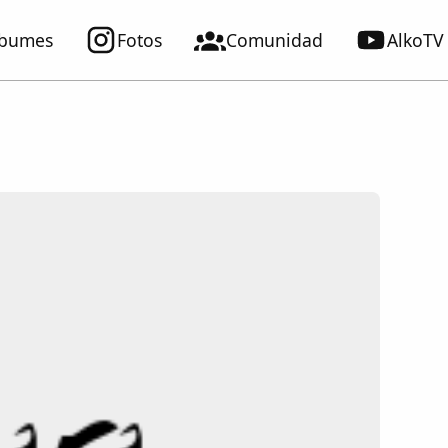
lbumes
Fotos
Comunidad
AlkoTV