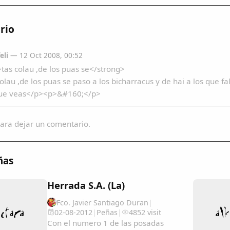
rio
eli
— 12 Oct 2008, 00:52
tas colau ,de los puas se</strong>
olau ,de los puas se paso a los bicharracus y de hai a los que
que veas</p><p>&#160;</p>
ara dejar un comentario.
ñas
Herrada S.A. (La)
Fco. Javier Santiago Duran
|
02-08-2012
|
Peñas
|
4852 visit
Con el numero 1 de las posadas