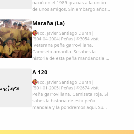
nació en el 1985 gracias a la unión
de unos amigos. Sin embargo años
tras años han ido creciendo en
número hasta llegar a unos 50
Maraña (La)
miembros. Su color es el amarillo y
Fco. Javier Santiago Duran
|
suelen cantar algunos de los
04-04-2004
|
Peñas
|
3054 visit
cánticos más famosos de...
Veterana peña garrovillana.
Camiseta amarilla. Si sabes la
historia de esta peña mandanosla y
la pondremos aqui. ...
A 120
Fco. Javier Santiago Duran
|
01-01-2005
|
Peñas
|
2674 visit
Peña garrovillana. Camiseta roja. Si
sabes la historia de esta peña
mandala y la pondremos aqui. Su
nombre viene por lo que se pago en
su dia por el carro 120.000 pesetas.
Esta formada por amigos de toda la
vida , muchos son hijos de gente