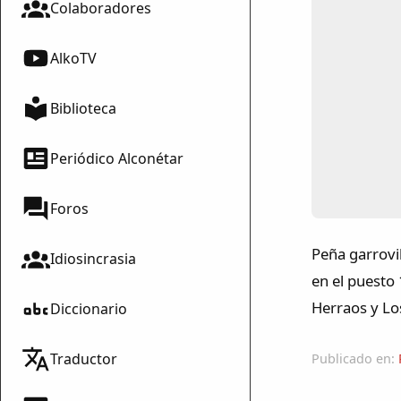
Colaboradores
AlkoTV
Biblioteca
Periódico Alconétar
Foros
Peña garrovi
Idiosincrasia
en el puesto
Herraos y Lo
Diccionario
Traductor
Publicado en: