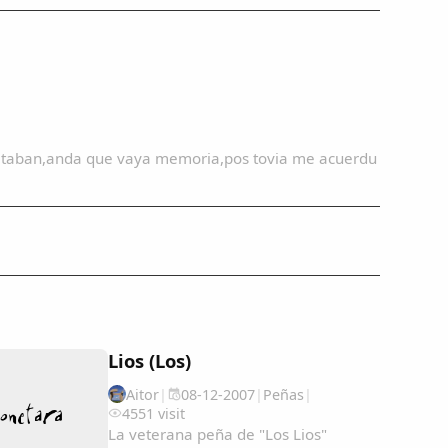
 faltaban,anda que vaya memoria,pos tovia me acuerdu
Lios (Los)
Aitor
|
08-12-2007
|
Peñas
|
4551 visit
La veterana peña de "Los Lios"