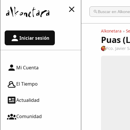
Alkonetara
»
S
Puas (
Iniciar sesión
Fco. Javier
Mi Cuenta
El Tiempo
Actualidad
Comunidad