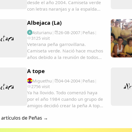
desde el año 2004. Camiseta verde
con letras naranjas y a la espalda
sus 10 mandamientos ya famosos
entre las demas peñas....
Albejaca (La)
Asturianu
|
26-08-2007
|
Peñas
|
A
3125 visit
Veterana peña garrovillana.
Camiseta verde. Nació hace muchos
años debido a la reunión de todos
los vecinos de la Calle Malhoyo y la
Calle San Pablo de Garrovillas. El
A tope
carro está situado en la parte del
Miguethu
|
04-04-2004
|
Peñas
|
tablao detrás de las talanqueras. Es
2756 visit
una peña...
Ya ha llovido. Todo comenzó haya
por el año 1984 cuando un grupo de
amigos decidió crear la peña A tope.
Desde aquellos días hasta ahora a
s artículos de Peñas →
habido muchos cambios, el lugar
donde comenzamos en la plaza ha
cambiado, muchos de los que