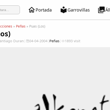
Portada
Garrovillas
Á
ecciones
»
Peñas
» Puas (Los)
Los)
 Santiago Duran
|
04-04-2004
|
Peñas
|
1893 visit