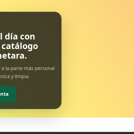
de...
 día con
l catálogo
etara.
 a la parte más personal
ica y limpia.
enta