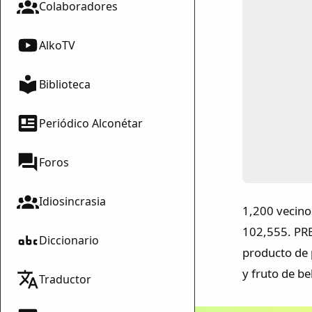
Colaboradores
AlkoTV
Biblioteca
Periódico Alconétar
Foros
Idiosincrasia
1,200 vecin
mparte
102,555. PRE
mpartir
Diccionario
producto de p
cebook
y fruto de b
Traductor
mpartir
 Twitter