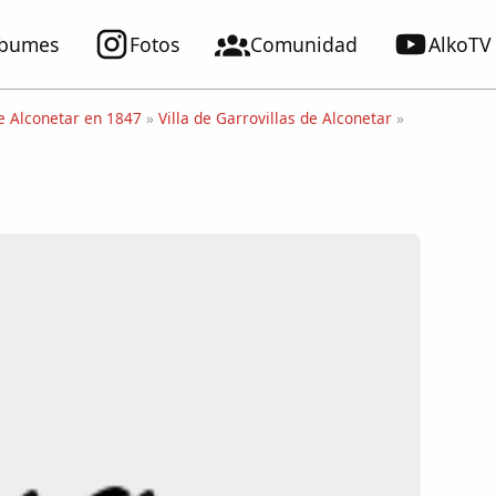
lbumes
Fotos
Comunidad
AlkoTV
de Alconetar en 1847
»
Villa de Garrovillas de Alconetar
»