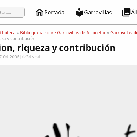
Portada
Garrovillas
Á
blioteca
»
Bibliografía sobre Garrovillas de Alconetar
»
Garrovillas 
eza y contribución
ion, riqueza y contribución
7-04-2006
|
34 visit