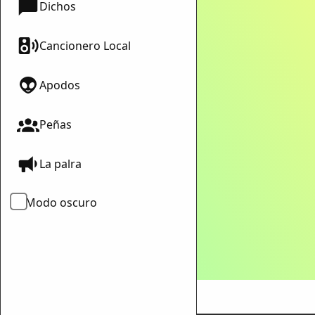
Dichos
Cancionero Local
ar enlace
Apodos
Peñas
La palra
Modo oscuro