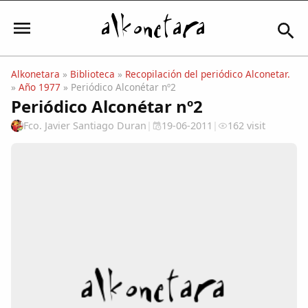
Alkonetara
»
Biblioteca
»
Recopilación del periódico Alconetar.
»
Año 1977
» Periódico Alconétar nº2
Iniciar sesión
Periódico Alconétar nº2
Fco. Javier Santiago Duran
|
19-06-2011
|
162 visit
Mi Cuenta
El Tiempo
Actualidad
Comunidad