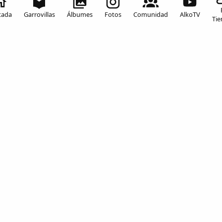
tada
Garrovillas
Álbumes
Fotos
Comunidad
AlkoTV
Ti
alconetarN002
PDF
ACCESO A TU CUENTA