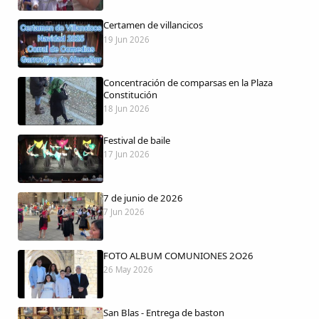
Certamen de villancicos
19 Jun 2026
Comparte
Concentración de comparsas en la Plaza
Compartir en Facebook
Constitución
18 Jun 2026
Compartir en Twitter
Festival de baile
17 Jun 2026
7 de junio de 2026
Copiar enlace
7 Jun 2026
FOTO ALBUM COMUNIONES 2O26
26 May 2026
San Blas - Entrega de baston