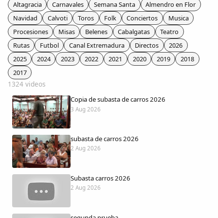
Colaboradores
Altagracia
Carnavales
Semana Santa
Almendro en Flor
Navidad
Calvoti
Toros
Folk
Conciertos
Musica
AlkoTV
Procesiones
Misas
Belenes
Cabalgatas
Teatro
Rutas
Futbol
Canal Extremadura
Directos
2026
Biblioteca
2025
2024
2023
2022
2021
2020
2019
2018
2017
1324 videos
Periódico Alconétar
Copia de subasta de carros 2026
3 Aug 2026
Foros
subasta de carros 2026
Idiosincrasia
2 Aug 2026
Diccionario
Subasta carros 2026
2 Aug 2026
Traductor
segunda prueba