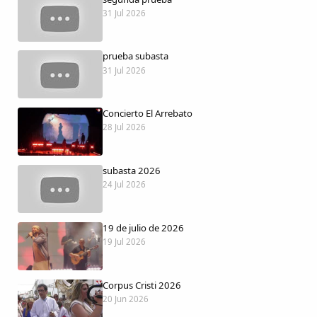
Dichos
31 Jul 2026
Cancionero Local
prueba subasta
31 Jul 2026
Apodos
Concierto El Arrebato
Peñas
28 Jul 2026
La palra
subasta 2026
24 Jul 2026
Modo oscuro
19 de julio de 2026
19 Jul 2026
Corpus Cristi 2026
20 Jun 2026