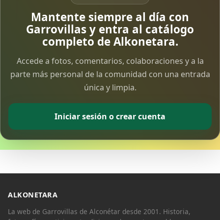
Vía Crucis Solidario
Mantente siempre al día con
7 Apr 2026
Garrovillas y entra al catálogo
completo de Alkonetara.
Fotoalbum Viernes Santo
Accede a fotos, comentarios, colaboraciones y a la
6 Apr 2026
parte más personal de la comunidad con una entrada
única y limpia.
Presentación libro de Salvador Valle
30 Mar 2026
Iniciar sesión o crear cuenta
Traslado de la Virgen de los Dolores a la ermita
de la Soledad
14 Mar 2026
Video del almendro en flor 2026
8 Mar 2026
ALKONETARA
La web de Garrovillas de Alconétar desde 2001. Historia,
XXVI MUESTRA ALMENDRO EN FLOR