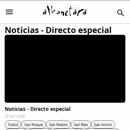
Noticias - Directo especial
Iniciar sesión
Mi Cuenta
El Tiempo
Actualidad
Noticias - Directo especial
22 Apr 2020
Comunidad
Todos
San Roque
San Mateo
San Blas
San Anton