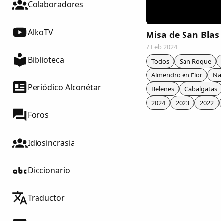
Colaboradores
AlkoTV
Misa de San Blas
7 Feb 2024
Biblioteca
Todos
San Roque
Almendro en Flor
Na
Periódico Alconétar
Belenes
Cabalgatas
2024
2023
2022
Foros
Idiosincrasia
Diccionario
mparte
Traductor
mpartir