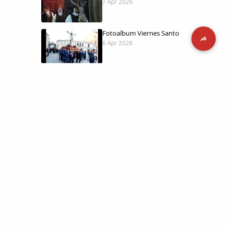
7 Apr 2026
Fotoalbum Viernes Santo
6 Apr 2026
Presentación libro de Salvador Valle
30 Mar 2026
Traslado de la Virgen de los Dolores a
la ermita de la Soledad
14 Mar 2026
 día con
l catálogo
Video del almendro en flor 2026
8 Mar 2026
etara.
 a la parte más personal
XXVI MUESTRA ALMENDRO EN FLOR
4 Mar 2026
ica y limpia.