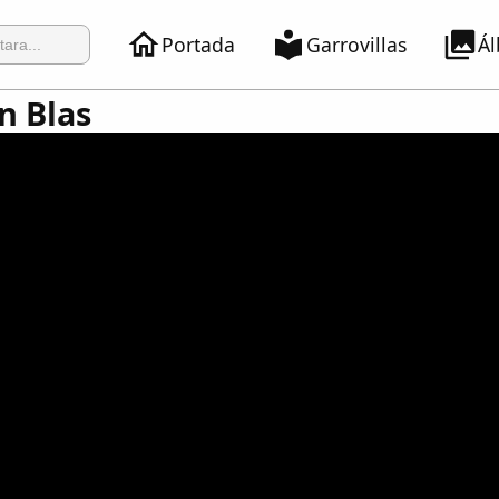
Portada
Garrovillas
Á
n Blas