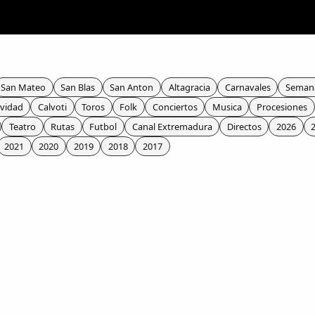
San Mateo
San Blas
San Anton
Altagracia
Carnavales
Seman
vidad
Calvoti
Toros
Folk
Conciertos
Musica
Procesiones
Teatro
Rutas
Futbol
Canal Extremadura
Directos
2026
2021
2020
2019
2018
2017