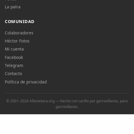
La palra
COMUNIDAD
Colaboradores
Héctor Fotos
Mi cuenta
Facebook
Telegram
Contacto
Política de privacidad
© 2001–2026 Alkonetara.org — Hecho con cariño por garrovillanos, para
garrovillanos.