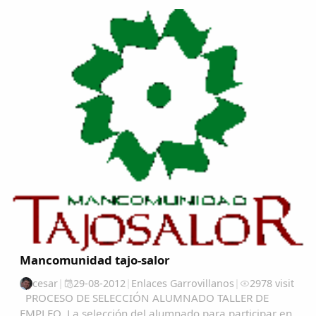
Comparte
Compartir en Facebook
Compartir en Twitter
Copiar enlace
Mancomunidad tajo-salor
cesar
|
29-08-2012
|
Enlaces Garrovillanos
|
2978 visit
PROCESO DE SELECCIÓN ALUMNADO TALLER DE
EMPLEO La selección del alumnado para participar en