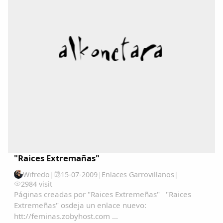
"Raices Extremañas"
Wifredo
|
15-07-2009
|
Enlaces Garrovillanos
|
2984 visit
Páginas creadas por "Raices Extremeñas" "Raices
Extremeñas" osdeja un enlace nuevo:
htt://feminas.zobyhost.com ...