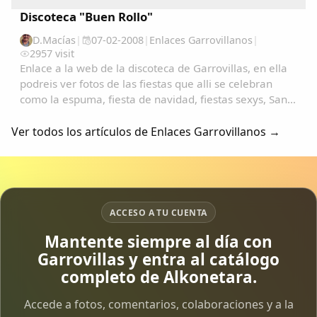
Discoteca "Buen Rollo"
D.Macías
|
07-02-2008
|
Enlaces Garrovillanos
|
2957 visit
Enlace a la web de la discoteca de Garrovillas, en ella
podreis ver fotos de las fiestas que alli se celebran
como la espuma, fiesta de navidad, fiestas sexys, San
Anton, San Blas, carnavales, etc.......
Ver todos los artículos de Enlaces Garrovillanos →
ACCESO A TU CUENTA
Mantente siempre al día con
Garrovillas y entra al catálogo
completo de Alkonetara.
Accede a fotos, comentarios, colaboraciones y a la