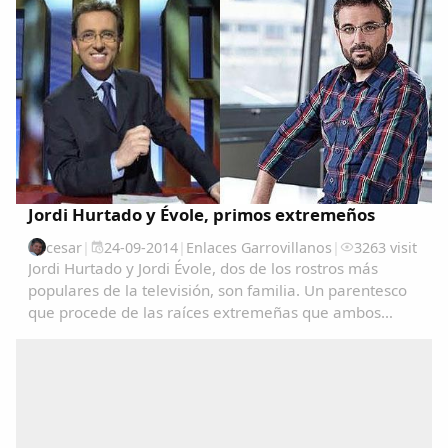
accidente se ha producido a las 9.30 de la mañana
en...
Jordi Hurtado y Évole, primos extremeños
cesar
|
24-09-2014
|
Enlaces Garrovillanos
|
3263 visit
Jordi Hurtado y Jordi Évole, dos de los rostros más
populares de la televisión, son familia. Un parentesco
que procede de las raíces extremeñas que ambos
comparten.La presentadora Toñi Moreno ha logrado
que Hurtado confirmara el rumor que circulaba...