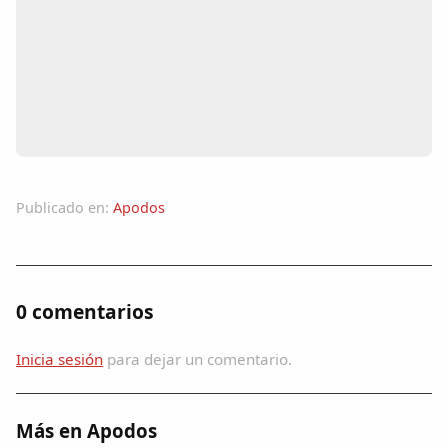
Colaboradores
AlkoTV
Biblioteca
Periódico Alconétar
Publicado en:
Apodos
Foros
Idiosincrasia
0 comentarios
Diccionario
Inicia sesión
para dejar un comentario.
Traductor
Más en Apodos