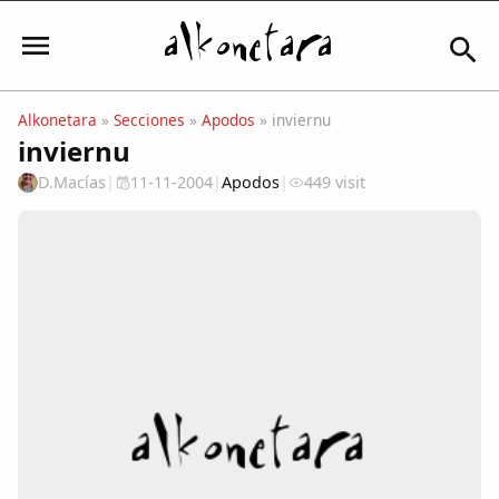
Alkonetara
»
Secciones
»
Apodos
» inviernu
inviernu
Iniciar sesión
D.Macías
|
11-11-2004
|
Apodos
|
449 visit
Mi Cuenta
El Tiempo
Actualidad
Comunidad