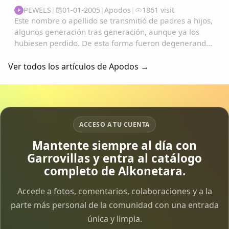
PEWELS
|
01-01-2005
|
Apodos
|
1861 visit
P
Este nombre o apellido se transmitió de padres a hijos,
algunos generación tras generación, aunque ya los
hubiesen perdido. De esta forma fueron degenerando
y convirtiéndose en apodos....
Ver todos los artículos de Apodos →
ACCESO A TU CUENTA
Mantente siempre al día con
Garrovillas y entra al catálogo
completo de Alkonetara.
Accede a fotos, comentarios, colaboraciones y a la
parte más personal de la comunidad con una entrada
única y limpia.