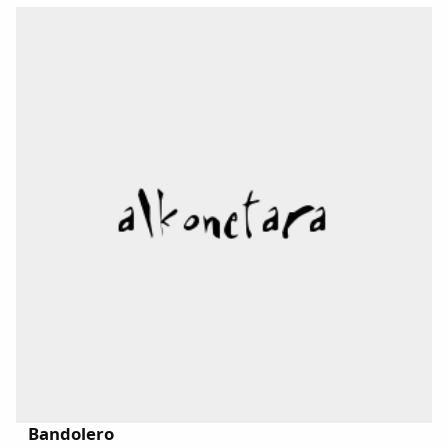
Dichos
Cancionero Local
Apodos
Peñas
La palra
Modo oscuro
Bandolero