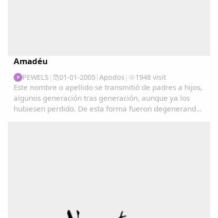
Amadéu
PEWELS
|
01-01-2005
|
Apodos
|
1948 visit
P
Este nombre o apellido se transmitió de padres a hijos,
algunos generación tras generación, aunque ya los
hubiesen perdido. De esta forma fueron degenerando
y convirtiéndose en apodos....