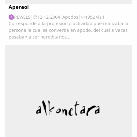
Aperaol
PEWELS
|
12-12-2004
|
Apodos
|
1952 visit
P
Corresponde a la profesión o actividad que realizaba la
persona la cual se convertía en apodo, del cual a veces
pasaban a ser hereditarios...