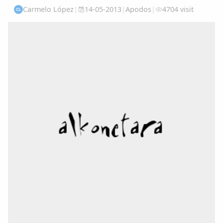
Carmelo López
|
14-05-2013
|
Apodos
|
4704 visit
CL