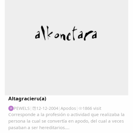
Copiar enlace
Altagracieru(a)
PEWELS
|
12-12-2004
|
Apodos
|
1866 visit
P
Corresponde a la profesión o actividad que realizaba la
persona la cual se convertía en apodo, del cual a veces
pasaban a ser hereditarios....