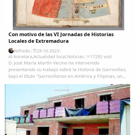
Con motivo de las VI Jornadas de Historias
Locales de Extremadura
Wifredo
|
29-10-2023
|
Al-konetara
,
Actualidad local
,
Noticias
|
17292 visit
D. José María Martín Vecino ha intervenido
presentando su trabajo sobre la Historia de Garrovillas,
bajo el título "Garrovillanos en América y Filipinas, una
aproximación cartográfica" Garrovillanos-en-
AmeÃ&#140;&#129;rica-y-Filipinas-una...