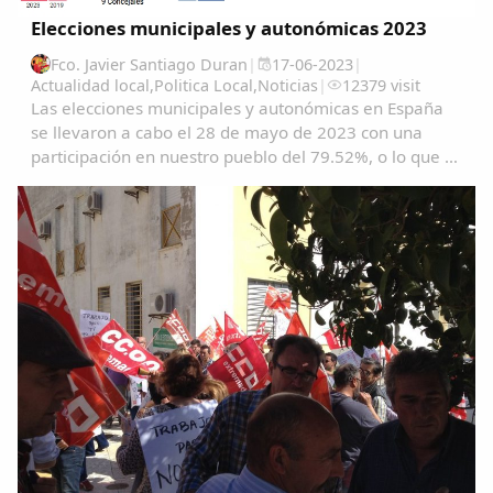
Elecciones municipales y autonómicas 2023
Fco. Javier Santiago Duran
|
17-06-2023
|
Actualidad local
,
Politica Local
,
Noticias
|
12379 visit
Las elecciones municipales y autonómicas en España
se llevaron a cabo el 28 de mayo de 2023 con una
participación en nuestro pueblo del 79.52%, o lo que es
lo mismo1363 garrovillanos ejercieron su derecho al
voto. Se eligieron este año 9 concejales...
Comparte
Compartir en Facebook
Compartir en Twitter
Copiar enlace