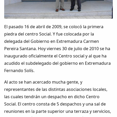
Colaboradores
AlkoTV
El pasado 16 de abril de 2009, se colocó la primera
Biblioteca
piedra del centro Social. Y fue colocada por la
delegada del Gobierno en Extremadura Carmen
Periódico Alconétar
Pereira Santana. Hoy viernes 30 de julio de 2010 se ha
inaugurado oficialmente el Centro social y al que ha
Foros
acudido el subdelegado del gobierno en Extremadura
Fernando Solís.
Idiosincrasia
Al acto se han acercado mucha gente, y
representantes de las distintas asociaciones locales,
Diccionario
las cuales tendrán un despacho en dicho Centro
Social. El centro consta de 5 despachos y una sal de
Traductor
reuniones en la parte superior una terraza y servicios,