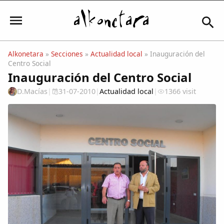
Alkonetara
»
Secciones
»
Actualidad local
» Inauguración del
Centro Social
Iniciar sesión
Inauguración del Centro Social
D.Macías
|
31-07-2010
|
Actualidad local
|
1366 visit
Mi Cuenta
El Tiempo
Actualidad
Comunidad