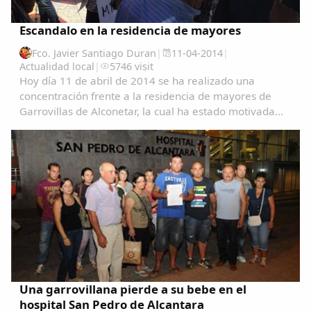
Escandalo en la residencia de mayores
Fco. Javier Santiago Duran
|
11-04-2014
|
Actualidad local
|
5746 visit
Hoy día 11 de abril de 2014 se ha realizado una
concentración frente a la residencia de mayores de
Garrovillas de Alconetar, la cual ha estado motivada
por los sucesos acaecidos al haberse llevado acabo el
despido, a todas luces improcedente, de...
Una garrovillana pierde a su bebe en el
hospital San Pedro de Alcantara