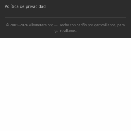
Política de privacidad
© 2001–2026 Alkonetara.org — Hecho con cariño por garrovillanos, para
garrovillanos.