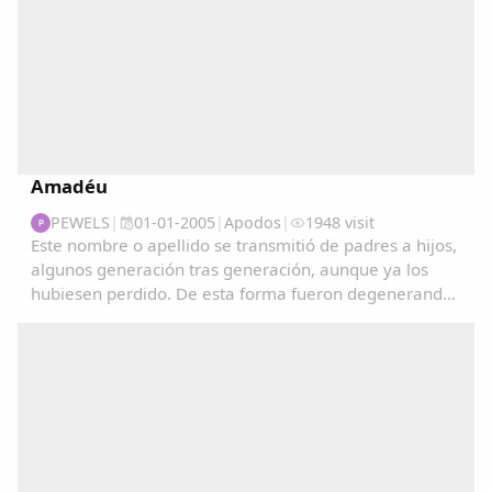
Amadéu
PEWELS
|
01-01-2005
|
Apodos
|
1948 visit
P
Este nombre o apellido se transmitió de padres a hijos,
algunos generación tras generación, aunque ya los
hubiesen perdido. De esta forma fueron degenerando
y convirtiéndose en apodos....