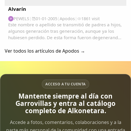
Alvarín
PEWELS
|
01-01-2005
|
Apodos
|
1861 visit
P
Este nombre o apellido se transmitió de padres a hijos,
algunos generación tras generación, aunque ya los
hubiesen perdido. De esta forma fueron degenerando
y convirtiéndose en apodos....
Ver todos los artículos de Apodos →
ACCESO A TU CUENTA
Mantente siempre al día con
Garrovillas y entra al catálogo
completo de Alkonetara.
Accede a fotos, comentarios, colaboraciones y a la
parte más personal de la comunidad con una entrada