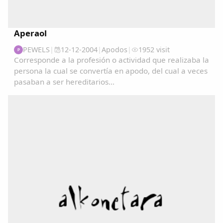
Aperaol
PEWELS
|
12-12-2004
|
Apodos
|
1952 visit
P
Corresponde a la profesión o actividad que realizaba la
persona la cual se convertía en apodo, del cual a veces
pasaban a ser hereditarios...