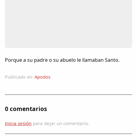
Colaboradores
AlkoTV
Biblioteca
Periódico Alconétar
Porque a su padre o su abuelo le llamaban Santo.
Foros
Publicado en:
Apodos
Idiosincrasia
Diccionario
0 comentarios
Traductor
Inicia sesión
para dejar un comentario.