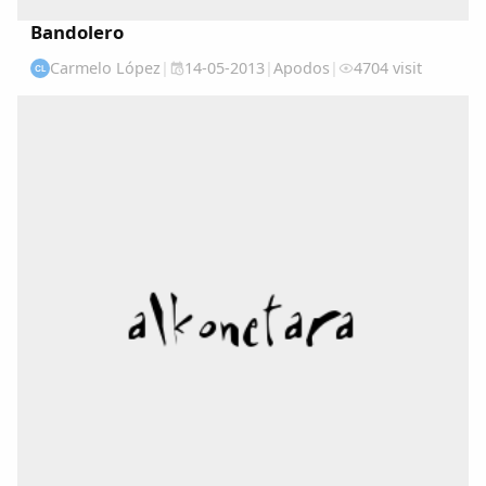
Bandolero
Carmelo López
|
14-05-2013
|
Apodos
|
4704 visit
CL