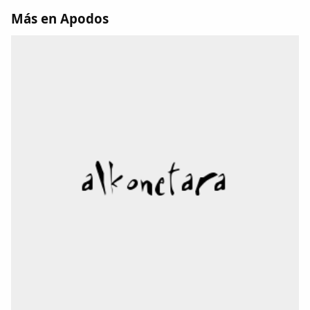
Dichos
Más en Apodos
Cancionero Local
Apodos
Peñas
La palra
Modo oscuro