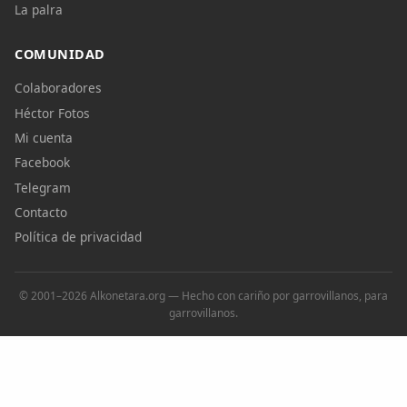
La palra
COMUNIDAD
Colaboradores
Héctor Fotos
Mi cuenta
Facebook
Telegram
Contacto
Política de privacidad
© 2001–2026 Alkonetara.org — Hecho con cariño por garrovillanos, para
garrovillanos.