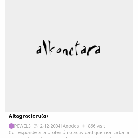
Copiar enlace
Altagracieru(a)
PEWELS
|
12-12-2004
|
Apodos
|
1866 visit
P
Corresponde a la profesión o actividad que realizaba la