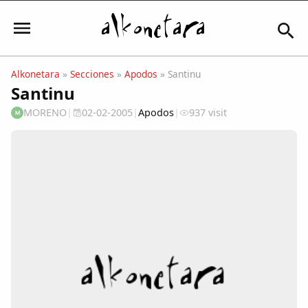
Alkonetara
»
Secciones
»
Apodos
» Santinu
Santinu
Iniciar sesión
MORENO
|
02-02-2005
|
Apodos
|
937 visit
M
Mi Cuenta
El Tiempo
Actualidad
Comunidad