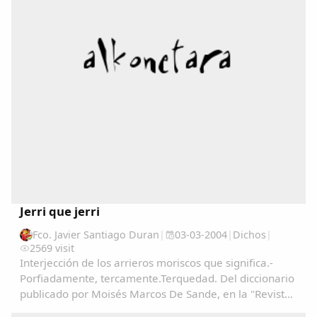
Jerri que jerri
Fco. Javier Santiago Duran
|
03-03-2004
|
Dichos
|
2569 visit
Interjección de los arrieros moriscos que significa.-
Porfiadamente, tercamente.Terquedad. Del diccionario
publicado por Moisés Marcos De Sande, en la "Revista
de Estudios Extremeños" en el año 1947 y recogido en