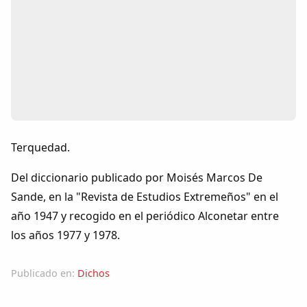
Colaboradores
AlkoTV
Biblioteca
Periódico Alconétar
Terquedad.
Foros
Del diccionario publicado por Moisés Marcos De
Sande, en la "Revista de Estudios Extremeños" en el
Idiosincrasia
año 1947 y recogido en el periódico Alconetar entre
los años 1977 y 1978.
Diccionario
Publicado en:
Dichos
Traductor