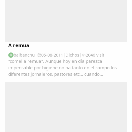
A remua
balbanchu
|
05-08-2011
|
Dichos
|
2046 visit
B
"comel a remua". Aunque hoy en día parezca
impensable por higiene no ha tanto en el campo los
diferentes jornaleros, pastores etc... cuando
preparaban la comida (por cierto no muy abundante)
disponían de una sola cuchara la cual se la iban
pasando de...