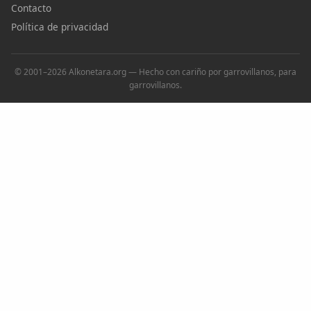
Contacto
Política de privacidad
© 2001–2026 Alkonetara.org — Hecho con cariño por garrovillanos, para
garrovillanos.