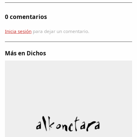
Dichos
0 comentarios
Cancionero Local
Inicia sesión
para dejar un comentario.
Apodos
Más en Dichos
Peñas
La palra
Modo oscuro