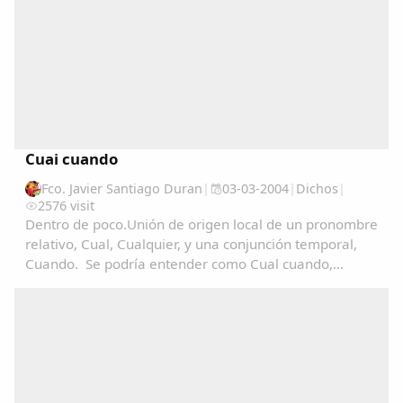
Cuai cuando
Fco. Javier Santiago Duran
|
03-03-2004
|
Dichos
|
2576 visit
Dentro de poco.Unión de origen local de un pronombre
relativo, Cual, Cualquier, y una conjunción temporal,
Cuando. Se podría entender como Cual cuando,
Cualquier cuando > En cuarquier momento.Del
diccionario publicado por Moisés Marcos De Sande,
en...