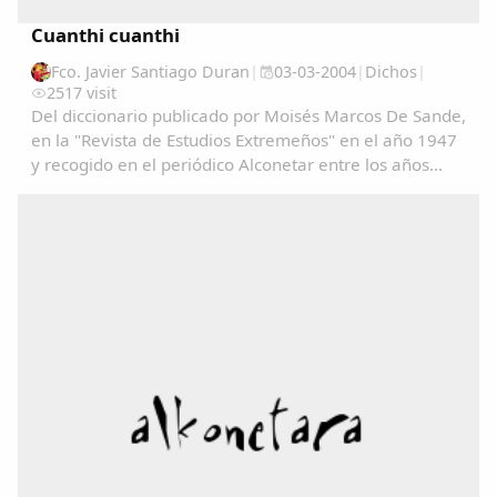
Cuanthi cuanthi
Compartir en Facebook
Compartir en Twitter
Fco. Javier Santiago Duran
|
03-03-2004
|
Dichos
|
2517 visit
Del diccionario publicado por Moisés Marcos De Sande,
en la "Revista de Estudios Extremeños" en el año 1947
y recogido en el periódico Alconetar entre los años
1977 y 1978....
Copiar enlace