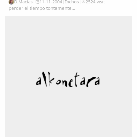
D.Macías
|
11-11-2004
|
Dichos
|
2524 visit
perder el tiempo tontamente...
Comparte