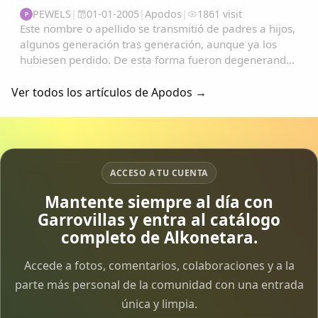
PEWELS
|
01-01-2005
|
Apodos
|
1861 visit
P
Este nombre o apellido se transmitió de padres a hijos,
algunos generación tras generación, aunque ya los
hubiesen perdido. De esta forma fueron degenerando
y convirtiéndose en apodos....
Ver todos los artículos de Apodos →
ACCESO A TU CUENTA
Mantente siempre al día con
Garrovillas y entra al catálogo
completo de Alkonetara.
Accede a fotos, comentarios, colaboraciones y a la
parte más personal de la comunidad con una entrada
única y limpia.