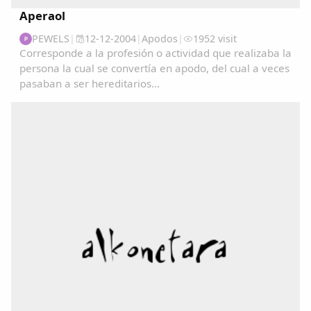
Aperaol
PEWELS
|
12-12-2004
|
Apodos
|
1952 visit
P
Corresponde a la profesión o actividad que realizaba la
persona la cual se convertía en apodo, del cual a veces
pasaban a ser hereditarios...