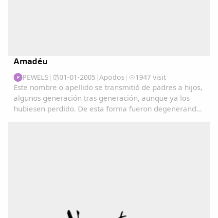
Amadéu
PEWELS
|
01-01-2005
|
Apodos
|
1947 visit
P
Este nombre o apellido se transmitió de padres a hijos,
algunos generación tras generación, aunque ya los
hubiesen perdido. De esta forma fueron degenerando
y convirtiéndose en apodos....