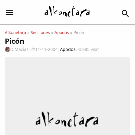
Alkonetara
»
Secciones
»
Apodos
» Picón
Picón
Iniciar sesión
D.Macías
|
11-11-2004
|
Apodos
|
885 visit
Mi Cuenta
El Tiempo
Actualidad
Comunidad