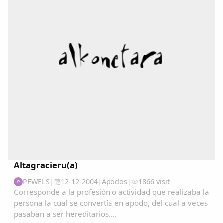
Copiar enlace
Altagracieru(a)
PEWELS
|
12-12-2004
|
Apodos
|
1866 visit
P
Corresponde a la profesión o actividad que realizaba la
persona la cual se convertía en apodo, del cual a veces
pasaban a ser hereditarios....