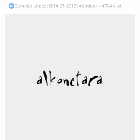
Carmelo López
|
14-05-2013
|
Apodos
|
4704 visit
CL