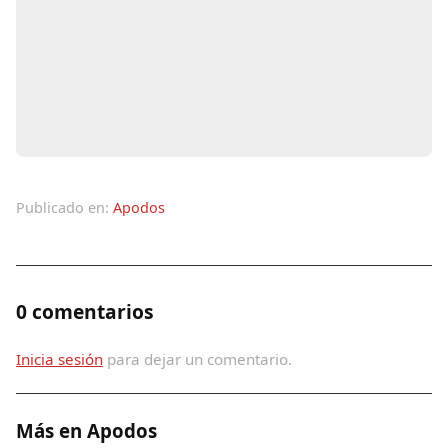
Colaboradores
AlkoTV
Biblioteca
Periódico Alconétar
Publicado en:
Apodos
Foros
Idiosincrasia
0 comentarios
Diccionario
Inicia sesión
para dejar un comentario.
Traductor
Más en Apodos