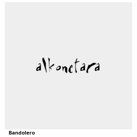
Dichos
Cancionero Local
Apodos
Peñas
La palra
Modo oscuro
Bandolero