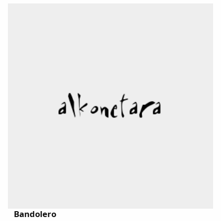
Dichos
Cancionero Local
Apodos
Peñas
La palra
Modo oscuro
Bandolero