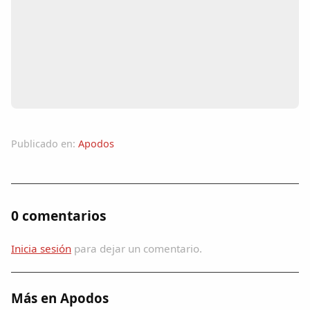
Colaboradores
AlkoTV
Biblioteca
Periódico Alconétar
Publicado en:
Apodos
Foros
Idiosincrasia
0 comentarios
Diccionario
Inicia sesión
para dejar un comentario.
Traductor
Más en Apodos