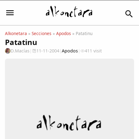
Alkonetara
»
Secciones
»
Apodos
» Patatinu
Patatinu
Iniciar sesión
D.Macías
|
11-11-2004
|
Apodos
|
411 visit
Mi Cuenta
El Tiempo
Actualidad
Comunidad