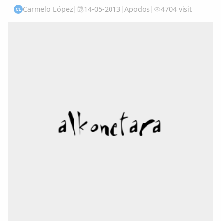
Carmelo López
|
14-05-2013
|
Apodos
|
4704 visit
CL