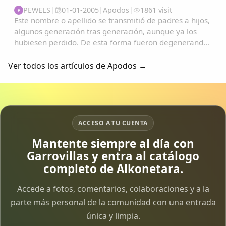
PEWELS
|
01-01-2005
|
Apodos
|
1861 visit
P
Este nombre o apellido se transmitió de padres a hijos,
algunos generación tras generación, aunque ya los
hubiesen perdido. De esta forma fueron degenerando
y convirtiéndose en apodos....
Ver todos los artículos de Apodos →
ACCESO A TU CUENTA
Mantente siempre al día con
Garrovillas y entra al catálogo
completo de Alkonetara.
Accede a fotos, comentarios, colaboraciones y a la
parte más personal de la comunidad con una entrada
única y limpia.