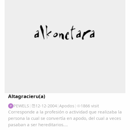
Copiar enlace
Altagracieru(a)
PEWELS
|
12-12-2004
|
Apodos
|
1866 visit
P
Corresponde a la profesión o actividad que realizaba la
persona la cual se convertía en apodo, del cual a veces
pasaban a ser hereditarios....