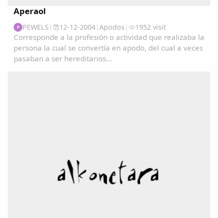
Aperaol
PEWELS
|
12-12-2004
|
Apodos
|
1952 visit
P
Corresponde a la profesión o actividad que realizaba la
persona la cual se convertía en apodo, del cual a veces
pasaban a ser hereditarios...