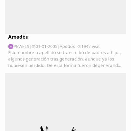
Amadéu
PEWELS
|
01-01-2005
|
Apodos
|
1947 visit
P
Este nombre o apellido se transmitió de padres a hijos,
algunos generación tras generación, aunque ya los
hubiesen perdido. De esta forma fueron degenerando
y convirtiéndose en apodos....