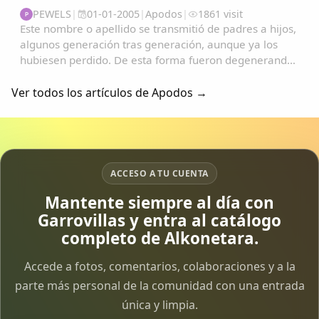
PEWELS
|
01-01-2005
|
Apodos
|
1861 visit
P
Este nombre o apellido se transmitió de padres a hijos,
algunos generación tras generación, aunque ya los
hubiesen perdido. De esta forma fueron degenerando
y convirtiéndose en apodos....
Ver todos los artículos de Apodos →
ACCESO A TU CUENTA
Mantente siempre al día con
Garrovillas y entra al catálogo
completo de Alkonetara.
Accede a fotos, comentarios, colaboraciones y a la
parte más personal de la comunidad con una entrada
única y limpia.