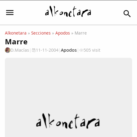
Alkonetara
»
Secciones
»
Apodos
» Marre
Marre
Iniciar sesión
D.Macías
|
11-11-2004
|
Apodos
|
505 visit
Mi Cuenta
El Tiempo
Actualidad
Comunidad