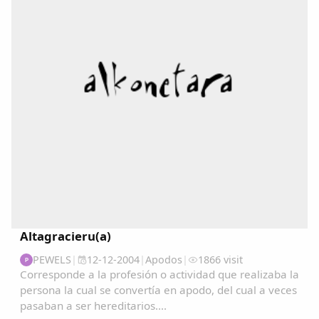
Copiar enlace
Altagracieru(a)
PEWELS
|
12-12-2004
|
Apodos
|
1866 visit
P
Corresponde a la profesión o actividad que realizaba la
persona la cual se convertía en apodo, del cual a veces
pasaban a ser hereditarios....