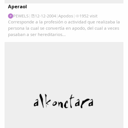
Aperaol
PEWELS
|
12-12-2004
|
Apodos
|
1952 visit
P
Corresponde a la profesión o actividad que realizaba la
persona la cual se convertía en apodo, del cual a veces
pasaban a ser hereditarios...