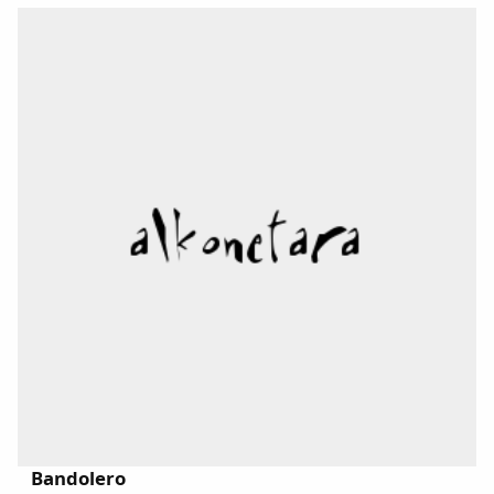
Dichos
Cancionero Local
Apodos
Peñas
La palra
Modo oscuro
Bandolero