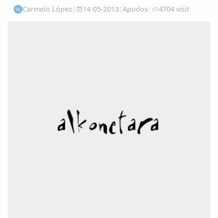
Carmelo López
|
14-05-2013
|
Apodos
|
4704 visit
CL