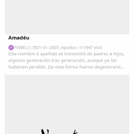
Amadéu
PEWELS
|
01-01-2005
|
Apodos
|
1947 visit
P
Este nombre o apellido se transmitió de padres a hijos,
algunos generación tras generación, aunque ya los
hubiesen perdido. De esta forma fueron degenerando
y convirtiéndose en apodos....