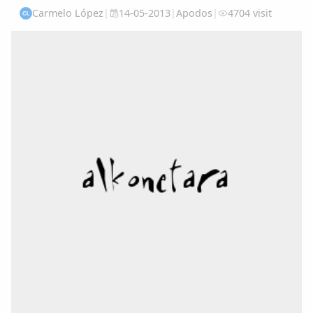
Carmelo López
|
14-05-2013
|
Apodos
|
4704 visit
CL