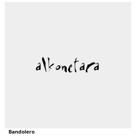
Dichos
Cancionero Local
Apodos
Peñas
La palra
Modo oscuro
Bandolero