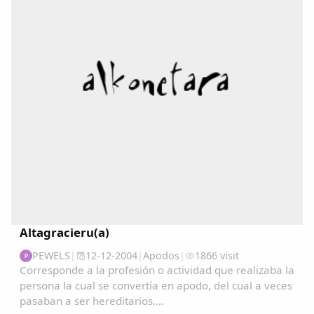
Copiar enlace
Altagracieru(a)
PEWELS
|
12-12-2004
|
Apodos
|
1866 visit
P
Corresponde a la profesión o actividad que realizaba la
persona la cual se convertía en apodo, del cual a veces
pasaban a ser hereditarios....