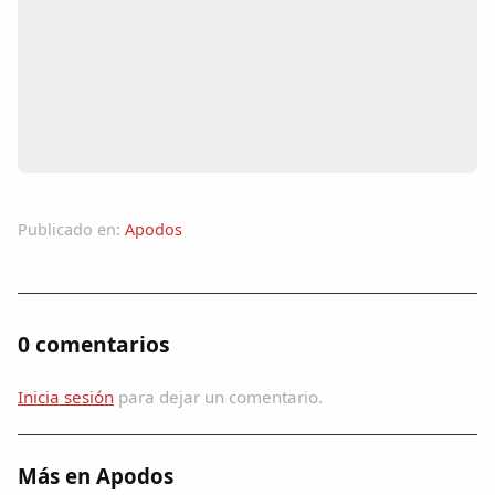
Colaboradores
AlkoTV
Biblioteca
Periódico Alconétar
Publicado en:
Apodos
Foros
Idiosincrasia
0 comentarios
Diccionario
Inicia sesión
para dejar un comentario.
Traductor
Más en Apodos