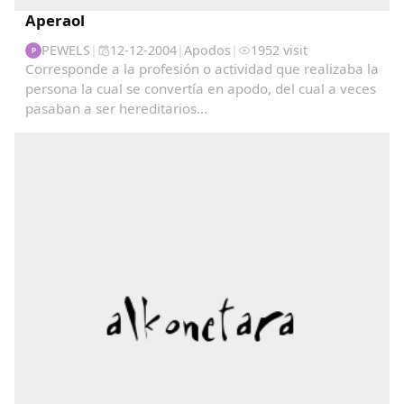
Aperaol
PEWELS
|
12-12-2004
|
Apodos
|
1952 visit
P
Corresponde a la profesión o actividad que realizaba la
persona la cual se convertía en apodo, del cual a veces
pasaban a ser hereditarios...