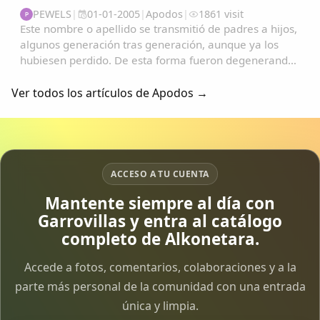
PEWELS
|
01-01-2005
|
Apodos
|
1861 visit
P
Este nombre o apellido se transmitió de padres a hijos,
algunos generación tras generación, aunque ya los
hubiesen perdido. De esta forma fueron degenerando
y convirtiéndose en apodos....
Ver todos los artículos de Apodos →
ACCESO A TU CUENTA
Mantente siempre al día con
Garrovillas y entra al catálogo
completo de Alkonetara.
Accede a fotos, comentarios, colaboraciones y a la
parte más personal de la comunidad con una entrada
única y limpia.