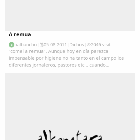
A remua
balbanchu
|
05-08-2011
|
Dichos
|
2046 visit
B
"comel a remua". Aunque hoy en día parezca
impensable por higiene no ha tanto en el campo los
diferentes jornaleros, pastores etc... cuando
preparaban la comida (por cierto no muy abundante)
disponían de una sola cuchara la cual se la iban
pasando de...