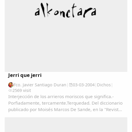
Jerri que jerri
Fco. Javier Santiago Duran
|
03-03-2004
|
Dichos
|
2569 visit
Interjección de los arrieros moriscos que significa.-
Porfiadamente, tercamente.Terquedad. Del diccionario
publicado por Moisés Marcos De Sande, en la "Revista
de Estudios Extremeños" en el año 1947 y recogido en
el periódico Alconetar entre los años...