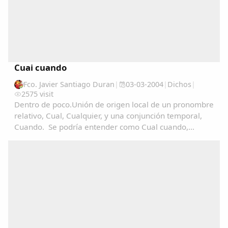
Cuai cuando
Fco. Javier Santiago Duran
|
03-03-2004
|
Dichos
|
2575 visit
Dentro de poco.Unión de origen local de un pronombre
relativo, Cual, Cualquier, y una conjunción temporal,
Cuando. Se podría entender como Cual cuando,
Cualquier cuando > En cuarquier momento.Del
diccionario publicado por Moisés Marcos De Sande,
en...