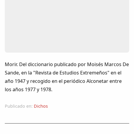
Colaboradores
AlkoTV
Biblioteca
Periódico Alconétar
Morir. Del diccionario publicado por Moisés Marcos De
Foros
Sande, en la "Revista de Estudios Extremeños" en el
año 1947 y recogido en el periódico Alconetar entre
Idiosincrasia
los años 1977 y 1978.
Diccionario
Publicado en:
Dichos
Traductor