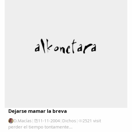
Dejarse mamar la breva
D.Macías
|
11-11-2004
|
Dichos
|
2521 visit
perder el tiempo tontamente...