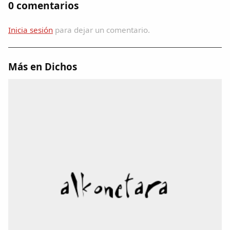
0 comentarios
Dichos
Inicia sesión
para dejar un comentario.
Cancionero Local
Apodos
Más en Dichos
Peñas
La palra
Modo oscuro