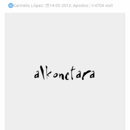
Carmelo López
|
14-05-2013
|
Apodos
|
4704 visit
CL