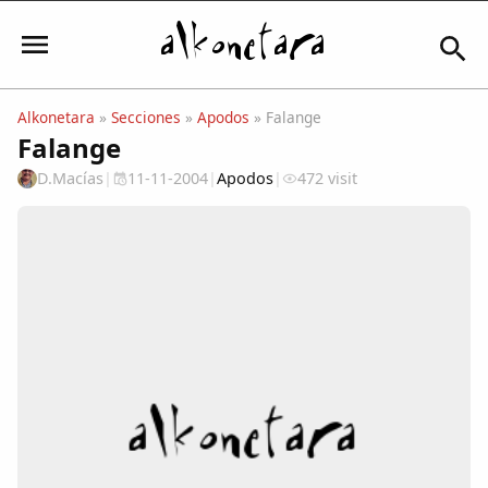
Alkonetara
»
Secciones
»
Apodos
» Falange
Falange
Iniciar sesión
D.Macías
|
11-11-2004
|
Apodos
|
472 visit
Mi Cuenta
El Tiempo
Actualidad
Comunidad