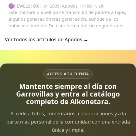
PEWELS
|
01-01-2005
|
Apodos
|
1861 visit
P
Este nombre o apellido se transmitió de padres a hijos,
algunos generación tras generación, aunque ya los
hubiesen perdido. De esta forma fueron degenerando
y convirtiéndose en apodos....
Ver todos los artículos de Apodos →
ACCESO A TU CUENTA
Mantente siempre al día con
Garrovillas y entra al catálogo
completo de Alkonetara.
Accede a fotos, comentarios, colaboraciones y a la
parte más personal de la comunidad con una entrada
única y limpia.