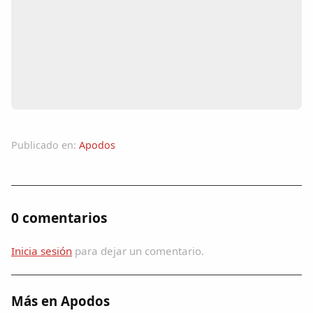
Colaboradores
AlkoTV
Biblioteca
Periódico Alconétar
Publicado en:
Apodos
Foros
Idiosincrasia
0 comentarios
Diccionario
Inicia sesión
para dejar un comentario.
Traductor
Más en Apodos