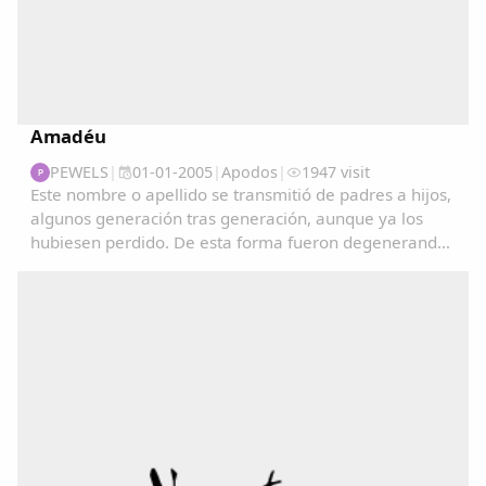
Amadéu
PEWELS
|
01-01-2005
|
Apodos
|
1947 visit
P
Este nombre o apellido se transmitió de padres a hijos,
algunos generación tras generación, aunque ya los
hubiesen perdido. De esta forma fueron degenerando
y convirtiéndose en apodos....