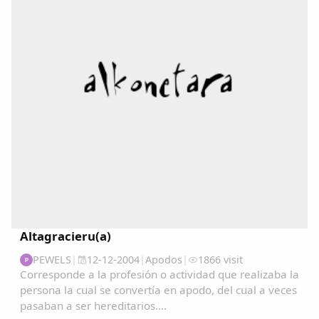
Copiar enlace
Altagracieru(a)
PEWELS
|
12-12-2004
|
Apodos
|
1866 visit
P
Corresponde a la profesión o actividad que realizaba la
persona la cual se convertía en apodo, del cual a veces
pasaban a ser hereditarios....