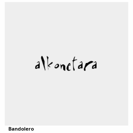
Dichos
Cancionero Local
Apodos
Peñas
La palra
Modo oscuro
Bandolero