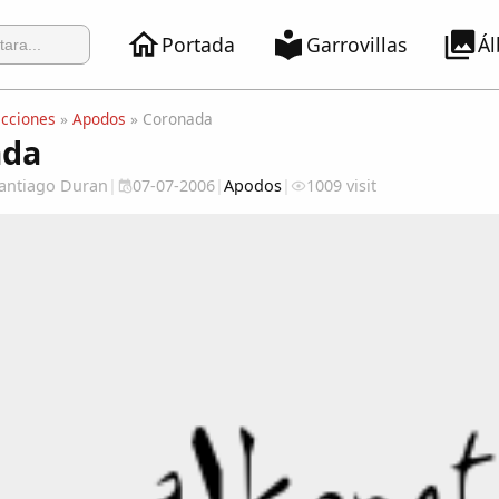
Portada
Garrovillas
Á
ecciones
»
Apodos
» Coronada
ada
 Santiago Duran
|
07-07-2006
|
Apodos
|
1009 visit