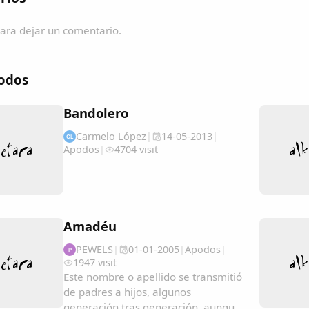
ara dejar un comentario.
odos
Bandolero
Carmelo López
|
14-05-2013
|
CL
Apodos
|
4704 visit
Amadéu
PEWELS
|
01-01-2005
|
Apodos
|
P
1947 visit
Este nombre o apellido se transmitió
de padres a hijos, algunos
generación tras generación, aunque