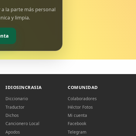
 a la parte más personal
ica y limpia.
enta
IDIOSINCRASIA
COMUNIDAD
Diccionario
Colaboradores
Traductor
Héctor Fotos
Dichos
Mi cuenta
Cancionero Local
Facebook
Apodos
Telegram