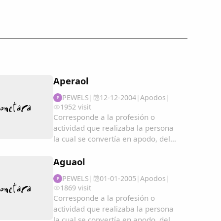
Aperaol
PEWELS
|
12-12-2004
|
Apodos
|
P
1952 visit
Corresponde a la profesión o
actividad que realizaba la persona
la cual se convertía en apodo, del
cual a veces pasaban a ser
hereditarios...
Aguaol
PEWELS
|
01-01-2005
|
Apodos
|
P
1869 visit
Corresponde a la profesión o
actividad que realizaba la persona
la cual se convertía en apodo, del