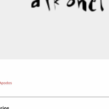
Apodos
rios