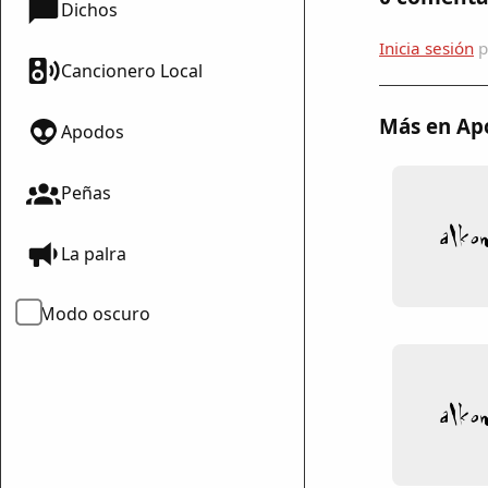
Dichos
Inicia sesión
p
Cancionero Local
Más en Ap
Apodos
Peñas
mparte
La palra
mpartir
cebook
Modo oscuro
mpartir
 Twitter