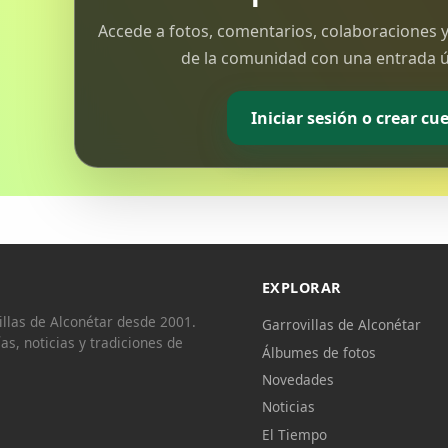
Accede a fotos, comentarios, colaboraciones y
de la comunidad con una entrada ún
Iniciar sesión o crear cu
EXPLORAR
llas de Alconétar desde 2001.
Garrovillas de Alconétar
ías, noticias y tradiciones de
Álbumes de fotos
Novedades
Noticias
El Tiempo