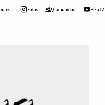
lbumes
Fotos
Comunidad
AlkoTV