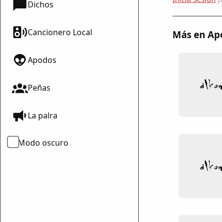
Dichos
Cancionero Local
Más en Ap
Apodos
Peñas
mparte
mpartir
La palra
cebook
mpartir
Modo oscuro
 Twitter
ar enlace