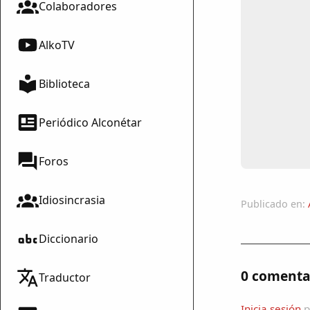
Colaboradores
AlkoTV
Biblioteca
Periódico Alconétar
Foros
Idiosincrasia
Publicado en:
Diccionario
0 comenta
Traductor
Inicia sesión
p