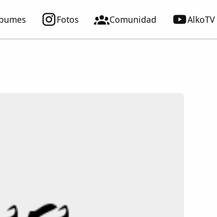
lbumes
Fotos
Comunidad
AlkoTV