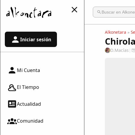
Alkonetara
»
S
Chirol
Iniciar sesión
D.Macías
|
Mi Cuenta
El Tiempo
Actualidad
Comunidad