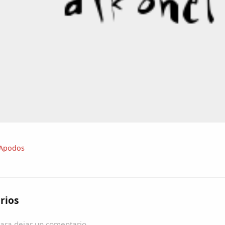
Apodos
rios
ara dejar un comentario.