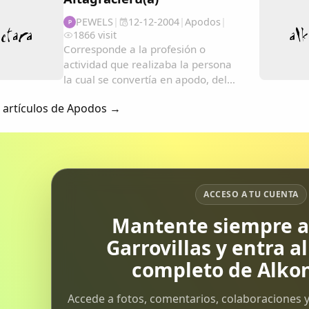
convirtiéndose en apodos....
PEWELS
|
12-12-2004
|
Apodos
|
P
1866 visit
Corresponde a la profesión o
actividad que realizaba la persona
la cual se convertía en apodo, del
cual a veces pasaban a ser
s artículos de Apodos →
hereditarios....
ACCESO A TU CUENTA
Mantente siempre al
Garrovillas y entra a
completo de Alkon
Accede a fotos, comentarios, colaboraciones y