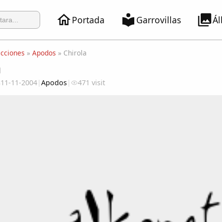
Portada
Garrovillas
Á
ecciones
»
Apodos
» Chirola
a
11-11-2004
|
Apodos
|
471 visit