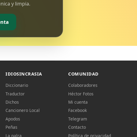
ica y limpia.
enta
IDIOSINCRASIA
COMUNIDAD
Diccionario
Colaboradores
Traductor
Héctor Fotos
Dichos
Mi cuenta
Cancionero Local
Facebook
Apodos
Telegram
Peñas
Contacto
La palra
Política de privacidad