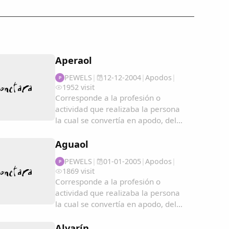
Aperaol
PEWELS
|
12-12-2004
|
Apodos
|
P
1952 visit
Corresponde a la profesión o
actividad que realizaba la persona
la cual se convertía en apodo, del
cual a veces pasaban a ser
hereditarios...
Aguaol
PEWELS
|
01-01-2005
|
Apodos
|
P
1869 visit
Corresponde a la profesión o
actividad que realizaba la persona
la cual se convertía en apodo, del
cual a veces pasaban a ser
hereditarios....
Alvarín