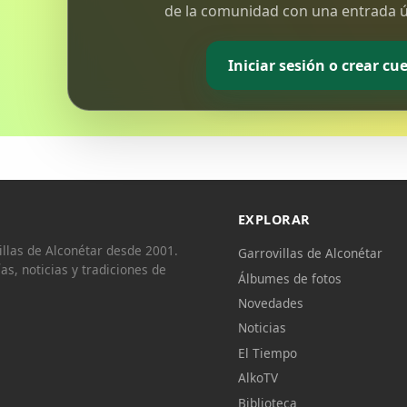
de la comunidad con una entrada ún
Iniciar sesión o crear cu
EXPLORAR
llas de Alconétar desde 2001.
Garrovillas de Alconétar
ías, noticias y tradiciones de
Álbumes de fotos
Novedades
Noticias
El Tiempo
AlkoTV
Biblioteca