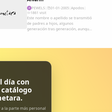
PEWELS
|
01-01-2005
|
Apodos
|
P
1861 visit
Este nombre o apellido se transmitió
de padres a hijos, algunos
generación tras generación, aunque
ya los hubiesen perdido. De esta
forma fueron degenerando y
convirtiéndose en apodos....
 día con
l catálogo
etara.
 a la parte más personal