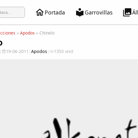
Portada
Garrovillas
Á
ecciones
»
Apodos
» Chinelo
o
|
19-06-2011
|
Apodos
|
1355 visit