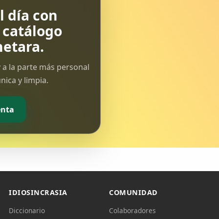
 día con
l catálogo
etara.
 a la parte más personal
ica y limpia.
enta
IDIOSINCRASIA
COMUNIDAD
Diccionario
Colaboradores