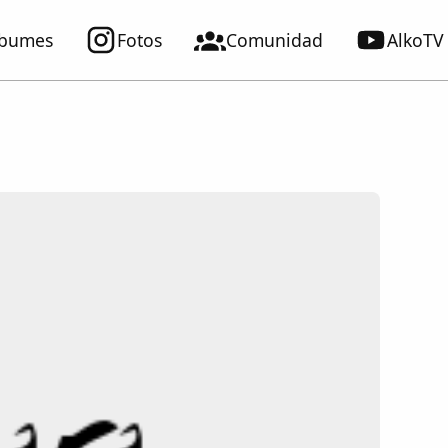
lbumes
Fotos
Comunidad
AlkoTV