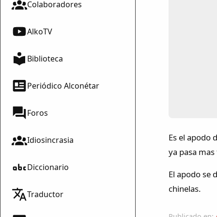
Colaboradores
AlkoTV
Biblioteca
Periódico Alconétar
Foros
Es el apodo d
Idiosincrasia
ya pasa mas 
Diccionario
El apodo se 
chinelas.
Traductor
Publicado en: