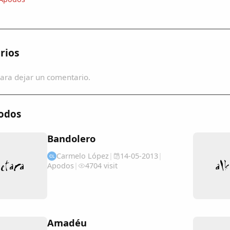
rios
ara dejar un comentario.
odos
Bandolero
Carmelo López
|
14-05-2013
|
CL
Apodos
|
4704 visit
Amadéu