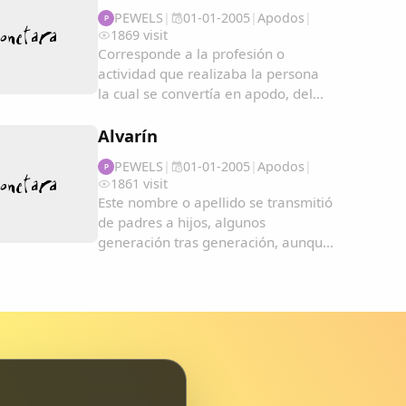
PEWELS
|
01-01-2005
|
Apodos
|
P
1869 visit
Corresponde a la profesión o
actividad que realizaba la persona
la cual se convertía en apodo, del
cual a veces pasaban a ser
hereditarios....
Alvarín
PEWELS
|
01-01-2005
|
Apodos
|
P
1861 visit
Este nombre o apellido se transmitió
de padres a hijos, algunos
generación tras generación, aunque
ya los hubiesen perdido. De esta
forma fueron degenerando y
convirtiéndose en apodos....