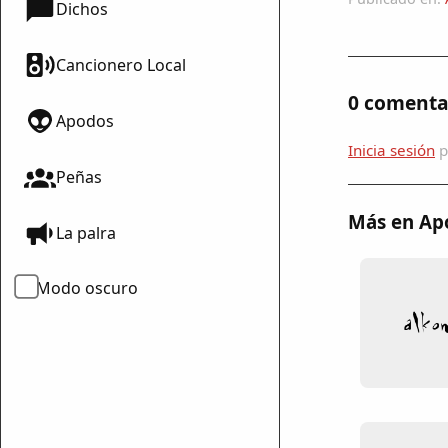
Dichos
Cancionero Local
0 comenta
Apodos
Inicia sesión
p
Peñas
Más en Ap
La palra
mparte
mpartir
Modo oscuro
cebook
mpartir
 Twitter