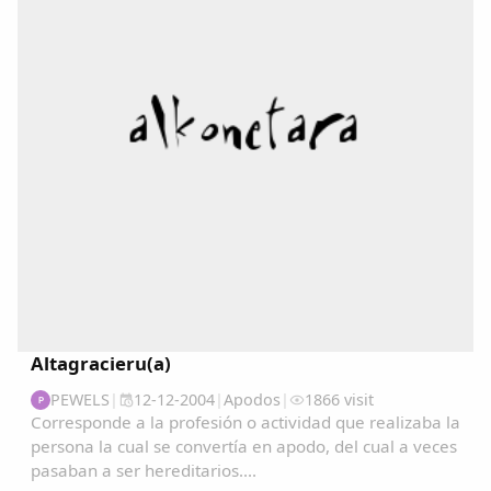
Copiar enlace
Altagracieru(a)
PEWELS
|
12-12-2004
|
Apodos
|
1866 visit
P
Corresponde a la profesión o actividad que realizaba la
persona la cual se convertía en apodo, del cual a veces
pasaban a ser hereditarios....