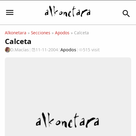
Alkonetara
»
Secciones
»
Apodos
» Calceta
Calceta
Iniciar sesión
D.Macías
|
11-11-2004
|
Apodos
|
515 visit
Mi Cuenta
El Tiempo
Actualidad
Comunidad