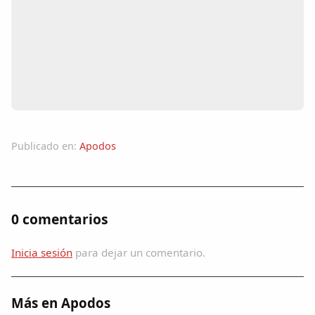
Colaboradores
AlkoTV
Biblioteca
Periódico Alconétar
Publicado en:
Apodos
Foros
Idiosincrasia
0 comentarios
Diccionario
Inicia sesión
para dejar un comentario.
Traductor
Más en Apodos