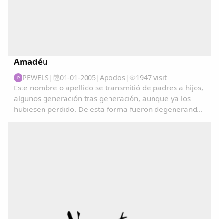
Amadéu
PEWELS
|
01-01-2005
|
Apodos
|
1947 visit
P
Este nombre o apellido se transmitió de padres a hijos,
algunos generación tras generación, aunque ya los
hubiesen perdido. De esta forma fueron degenerando
y convirtiéndose en apodos....