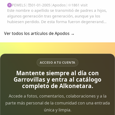
PEWELS
|
01-01-2005
|
Apodos
|
1861 visit
P
Este nombre o apellido se transmitió de padres a hijos,
algunos generación tras generación, aunque ya los
hubiesen perdido. De esta forma fueron degenerando
y convirtiéndose en apodos....
Ver todos los artículos de Apodos →
ACCESO A TU CUENTA
Mantente siempre al día con
Garrovillas y entra al catálogo
completo de Alkonetara.
Accede a fotos, comentarios, colaboraciones y a la
parte más personal de la comunidad con una entrada
única y limpia.