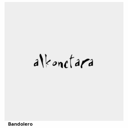
Dichos
Cancionero Local
Apodos
Peñas
La palra
Modo oscuro
Bandolero