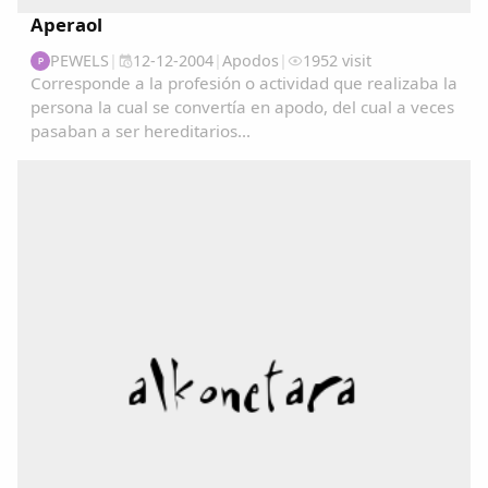
Aperaol
PEWELS
|
12-12-2004
|
Apodos
|
1952 visit
P
Corresponde a la profesión o actividad que realizaba la
persona la cual se convertía en apodo, del cual a veces
pasaban a ser hereditarios...