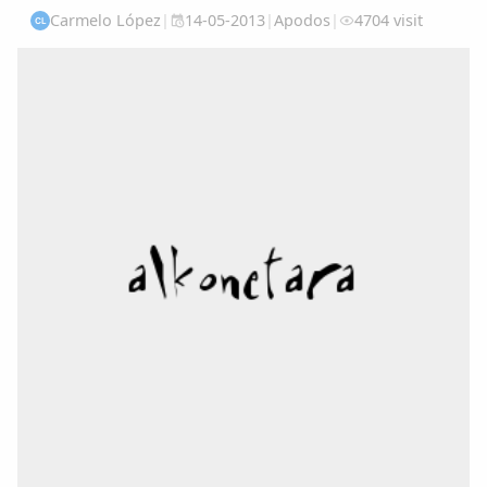
Carmelo López
|
14-05-2013
|
Apodos
|
4704 visit
CL