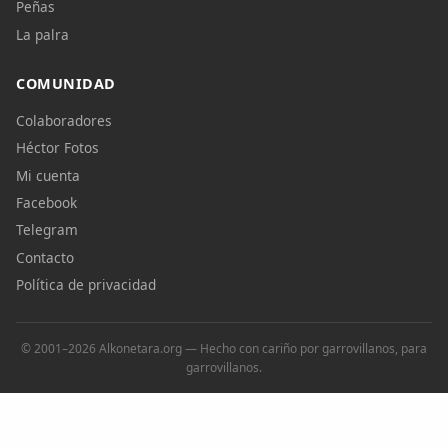
Peñas
La palra
COMUNIDAD
Colaboradores
Héctor Fotos
Mi cuenta
Facebook
Telegram
Contacto
Política de privacidad
© 2001–2026 Alkonetara.org — Hecho con cariño por garrovillanos, para
garrovillanos.