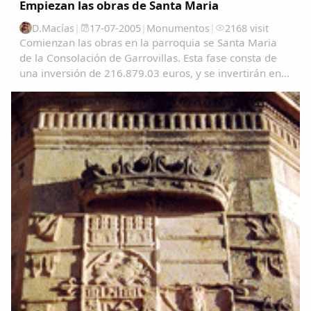
Empiezan las obras de Santa Maria
D.Macías
|
17-07-2005
|
Monumentos
|
2168 visit
Comienzan las obras en la parroquia se Santa Maria
de la Consolación de Garrovillas. Esta fase consta de
una inversión de 216.879.03 euros, y se invertirán en
la restauración de la cubierta la consolidación
estructural de la iglesia, este proyecto...