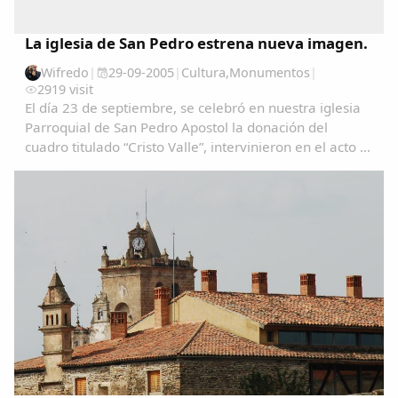
La iglesia de San Pedro estrena nueva imagen.
Wifredo
|
29-09-2005
|
Cultura
,
Monumentos
|
2919 visit
El día 23 de septiembre, se celebró en nuestra iglesia
Parroquial de San Pedro Apostol la donación del
cuadro titulado “Cristo Valle”, intervinieron en el acto D.
Nicolas Rivero cura párroco de Garrovillas y D. Santos
Palomero cura de Santiago del...