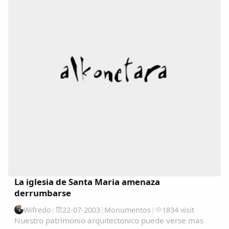
La iglesia de Santa Maria amenaza
derrumbarse
Wifredo
|
22-07-2003
|
Monumentos
|
1834 visit
Nuestro patrimonio arquitectonico puede verse mas