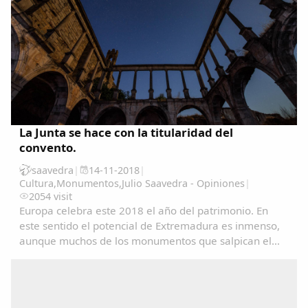
La Junta se hace con la titularidad del
convento.
saavedra
|
14-11-2018
|
Cultura
,
Monumentos
,
Julio Saavedra - Opiniones
|
2054 visit
Europa celebra este 2018 el año del patrimonio. En
este sentido el potencial de Extremadura es inmenso,
aunque muchos de los monumentos que salpican el
mapa corren peligro de desaparecer. Para evitarlo la
Junta intenta llegar a acuerdos de cesión con...