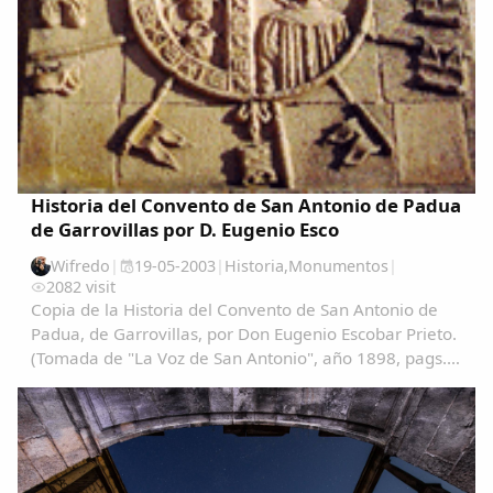
Comparte
Compartir en Facebook
Historia del Convento de San Antonio de Padua
Compartir en Twitter
de Garrovillas por D. Eugenio Esco
Wifredo
|
19-05-2003
|
Historia
,
Monumentos
|
2082 visit
Copia de la Historia del Convento de San Antonio de
Padua, de Garrovillas, por Don Eugenio Escobar Prieto.
(Tomada de "La Voz de San Antonio", año 1898, pags.
Copiar enlace
221 y 235 del Tomo III)....