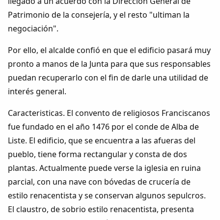
llegado a un acuerdo con la Dirección General de
Dichos
Patrimonio de la consejería, y el resto "ultiman la
negociación".
Cancionero Local
Por ello, el alcalde confió en que el edificio pasará muy
Apodos
pronto a manos de la Junta para que sus responsables
puedan recuperarlo con el fin de darle una utilidad de
Peñas
interés general.
Caracteristicas. El convento de religiosos Franciscanos
La palra
fue fundado en el año 1476 por el conde de Alba de
Liste. El edificio, que se encuentra a las afueras del
Modo oscuro
pueblo, tiene forma rectangular y consta de dos
plantas. Actualmente puede verse la iglesia en ruina
parcial, con una nave con bóvedas de crucería de
estilo renacentista y se conservan algunos sepulcros.
El claustro, de sobrio estilo renacentista, presenta