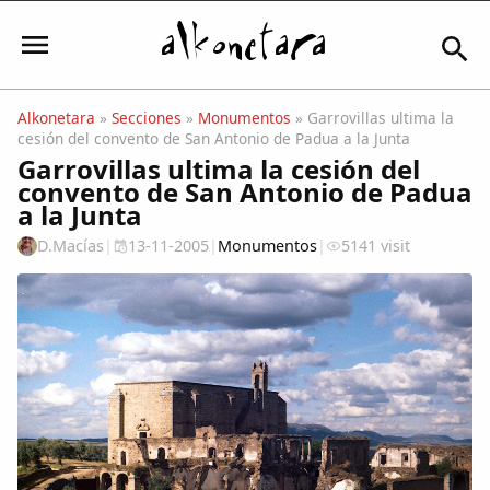
Alkonetara
»
Secciones
»
Monumentos
» Garrovillas ultima la
cesión del convento de San Antonio de Padua a la Junta
Iniciar sesión
Garrovillas ultima la cesión del
convento de San Antonio de Padua
a la Junta
D.Macías
|
13-11-2005
|
Monumentos
|
5141 visit
Mi Cuenta
El Tiempo
Actualidad
Comunidad