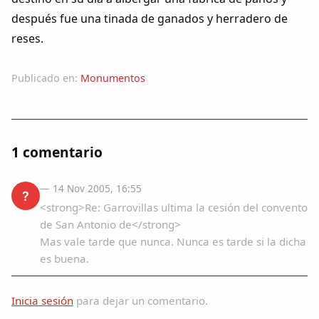
después fue una tinada de ganados y herradero de
reses.
Publicado en:
Monumentos
1 comentario
— 14 Nov 2005, 16:55
?
<strong>Re: Garrovillas ultima la cesión del convento
de San Antonio de</strong>
Mas vale tarde que nunca. Nunca es tarde si la dicha
es buena.
Inicia sesión
para dejar un comentario.