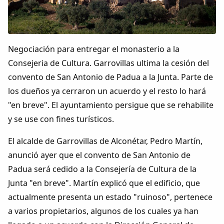
Colaboradores
AlkoTV
Negociación para entregar el monasterio a la
Biblioteca
Consejeria de Cultura. Garrovillas ultima la cesión del
convento de San Antonio de Padua a la Junta. Parte de
Periódico Alconétar
los dueños ya cerraron un acuerdo y el resto lo hará
"en breve". El ayuntamiento persigue que se rehabilite
Foros
y se use con fines turísticos.
El alcalde de Garrovillas de Alconétar, Pedro Martín,
Idiosincrasia
anunció ayer que el convento de San Antonio de
Padua será cedido a la Consejería de Cultura de la
Diccionario
Junta "en breve". Martín explicó que el edificio, que
actualmente presenta un estado "ruinoso", pertenece
Traductor
a varios propietarios, algunos de los cuales ya han