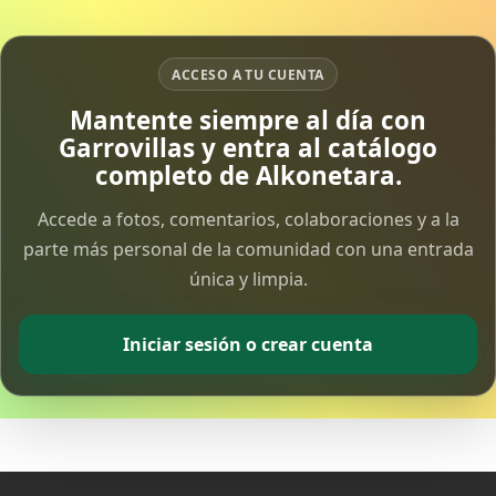
15 Apr 2026
ACCESO A TU CUENTA
Vía Crucis Solidario
7 Apr 2026
Mantente siempre al día con
Garrovillas y entra al catálogo
completo de Alkonetara.
Fotoalbum Viernes Santo
6 Apr 2026
Accede a fotos, comentarios, colaboraciones y a la
parte más personal de la comunidad con una entrada
Presentación libro de Salvador Valle
única y limpia.
30 Mar 2026
Iniciar sesión o crear cuenta
Traslado de la Virgen de los Dolores a la ermita
de la Soledad
14 Mar 2026
Video del almendro en flor 2026
8 Mar 2026