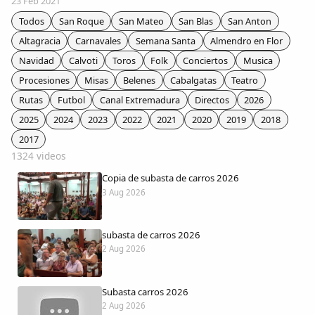
23 Feb 2021
Colaboradores
Todos
San Roque
San Mateo
San Blas
San Anton
Altagracia
Carnavales
Semana Santa
Almendro en Flor
AlkoTV
Navidad
Calvoti
Toros
Folk
Conciertos
Musica
Procesiones
Misas
Belenes
Cabalgatas
Teatro
Biblioteca
Rutas
Futbol
Canal Extremadura
Directos
2026
2025
2024
2023
2022
2021
2020
2019
2018
Periódico Alconétar
2017
1324 videos
Foros
Copia de subasta de carros 2026
3 Aug 2026
Idiosincrasia
subasta de carros 2026
Diccionario
2 Aug 2026
Traductor
Subasta carros 2026
2 Aug 2026