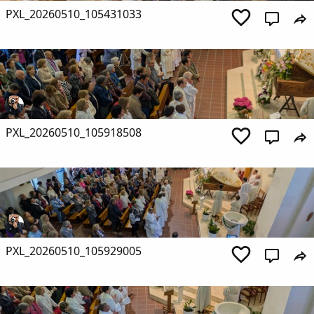
PXL_20260510_105431033
PXL_20260510_105918508
PXL_20260510_105929005