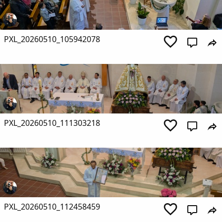
PXL_20260510_105942078
PXL_20260510_111303218
PXL_20260510_112458459