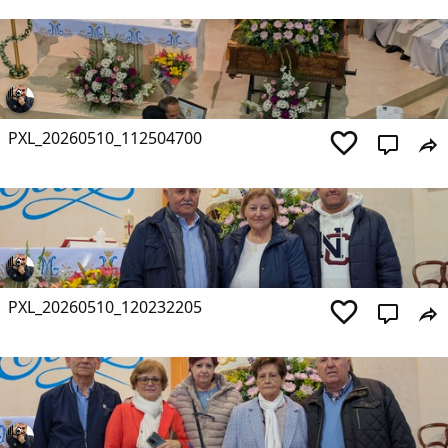
PXL_20260510_112504700
PXL_20260510_120232205